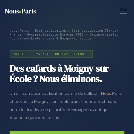
Nous
Paris
Nous.Paris
›
Désinsectisation
›
Désinsectisation Île-de-
France
›
Désinsectisation Essonne (91)
›
Désinsectisation
Moigny-sur-École
›
Cafard Moigny-sur-École
›
CAFARDS · 24H/24 · MOIGNY-SUR-ÉCOLE
Des cafards à Moigny-sur-
École ? Nous éliminons.
Un artisan désinsectisation vérifié du collectif
Nous
.Paris,
chez vous à Moigny-sur-École dans l'heure. Technique
non-destructive en priorité. Devis signé avant qu'il
touche à quoi que ce soit.