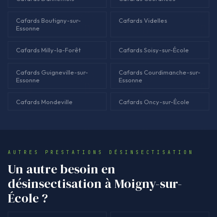
Cafards Boutigny-sur-
Cafards Videlles
Essonne
Cafards Milly-la-Forêt
Cafards Soisy-sur-École
Cafards Guigneville-sur-
Cafards Courdimanche-sur-
Essonne
Essonne
Cafards Mondeville
Cafards Oncy-sur-École
AUTRES PRESTATIONS DÉSINSECTISATION
Un autre besoin en
désinsectisation à Moigny-sur-
École ?