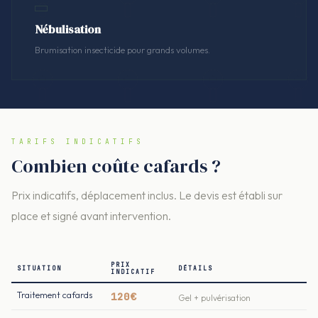
Nébulisation
Brumisation insecticide pour grands volumes.
TARIFS INDICATIFS
Combien coûte cafards ?
Prix indicatifs, déplacement inclus. Le devis est établi sur
place et signé avant intervention.
PRIX
SITUATION
DÉTAILS
INDICATIF
Traitement cafards
120€
Gel + pulvérisation