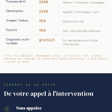
Punaises de lit
250€
Vapeur + chimique, 2 passages
Dératisation
150€
Appâts + colmatage + suivi
Guêpes / frelons
95€
Destruction nid
Fourmis
95€
Gel + barrière périmétrique
Diagnostic multi-
gratuit
Sur demande avant toute
nuisibles
intervention
* Prix TTC indicatifs, déplacement inclus, jour et nuit, 7j/7. Le devis
définitif est signé par le client avant toute intervention. Le prix facturé
= le prix du devis.
COMMENT ÇA SE PASSE
De votre appel à l'intervention
Vous appelez
1