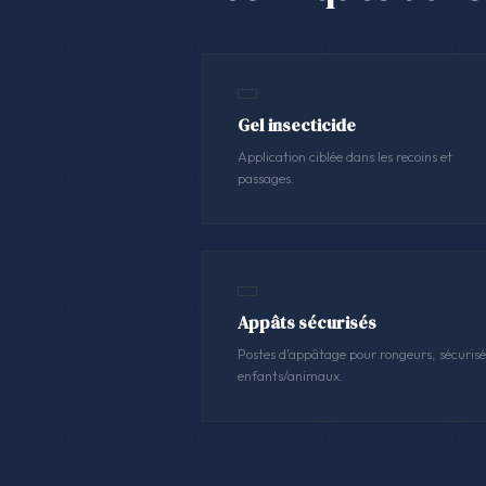
Gel insecticide
Application ciblée dans les recoins et
passages.
Appâts sécurisés
Postes d'appâtage pour rongeurs, sécurisé
enfants/animaux.