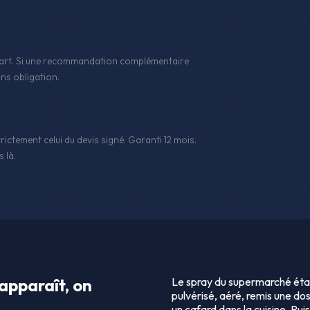
 l'art. Si une recommandation complémentaire
ns obligation.
rictement celui du devis signé. Garanti 12 mois.
 là.
apparaît, on
Le spray du supermarché étai
pulvérisé, aéré, remis une dos
un cafard dans la cuisine. Pui