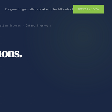
0972123676
Diagnostic gratuit
Nos prix
Le collectif
Contact
ation Orgerus
›
Cafard Orgerus
›
nons.