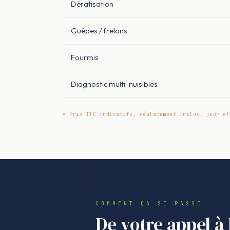
Dératisation
Guêpes / frelons
Fourmis
Diagnostic multi-nuisibles
* Prix TTC indicatifs, déplacement inclus, jour et
COMMENT ÇA SE PASSE
De votre appel à 