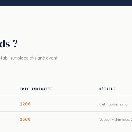
ds ?
établi sur place et signé avant
PRIX INDICATIF
DÉTAILS
120€
Gel + pulvérisation
250€
Vapeur + chimique, 