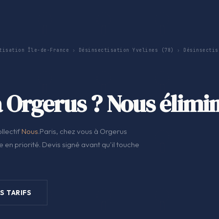
tisation Île-de-France
›
Désinsectisation Yvelines (78)
›
Désinsectis
à Orgerus ? Nous élimi
llectif
Nous
.Paris, chez vous à Orgerus
 en priorité. Devis signé avant qu'il touche
S TARIFS