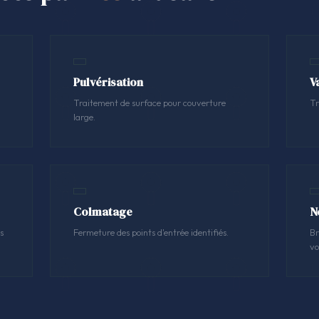
Pulvérisation
V
Traitement de surface pour couverture
Tr
large.
Colmatage
N
s
Fermeture des points d'entrée identifiés.
Br
vo