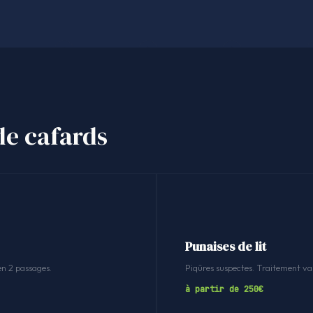
de cafards
Punaises de lit
en 2 passages.
Piqûres suspectes. Traitement v
à partir de 250€