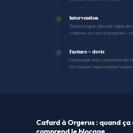
Intervention
5
Travail soigné, dans les règles de
s'impose, on vous la propose — sa
Facture = devis
6
Facture par mail. Le montant est st
Et si besoin,
nous
sommes toujours
Cafard à Orgerus : quand ça 
comprend le blocage