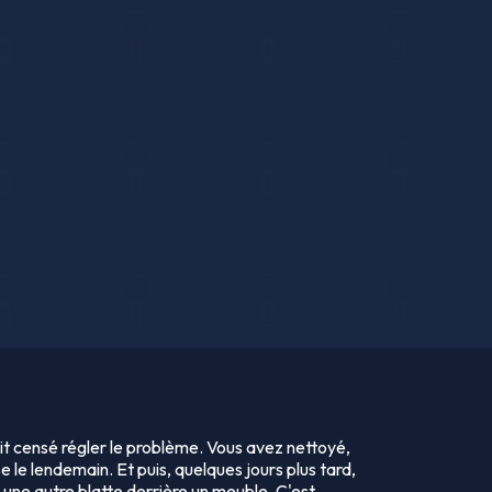
t censé régler le problème. Vous avez nettoyé,
e le lendemain. Et puis, quelques jours plus tard,
s une autre blatte derrière un meuble. C'est