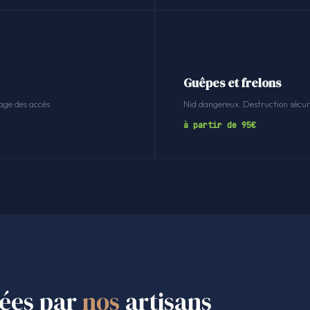
Guêpes et frelons
age des accès.
Nid dangereux. Destruction sécuri
à partir de 95€
sées par
nos
artisans