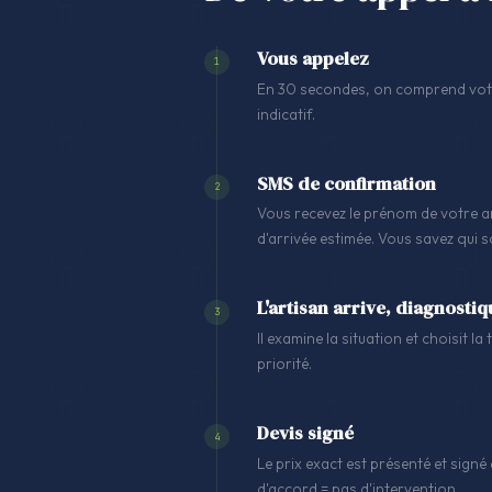
Vous appelez
1
En 30 secondes, on comprend votre
indicatif.
SMS de confirmation
2
Vous recevez le prénom de votre ar
d'arrivée estimée. Vous savez qui 
L'artisan arrive, diagnostiq
3
Il examine la situation et choisit l
priorité.
Devis signé
4
Le prix exact est présenté et signé 
d'accord = pas d'intervention.