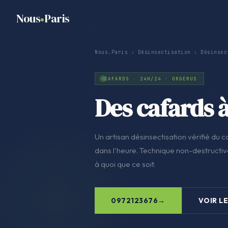
Nous
Paris
Nous.Paris
›
Désinsectisation
›
Désinsec
CAFARDS · 24H/24 · ORGERUS
Des cafards 
Un artisan désinsectisation vérifié du co
dans l'heure. Technique non-destructive
à quoi que ce soit.
0972123676
VOIR LE