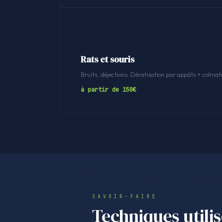
Rats et souris
Bruits, déjections. Dératisation par appâts + colmat
à partir de 150€
SAVOIR-FAIRE
Techniques utili