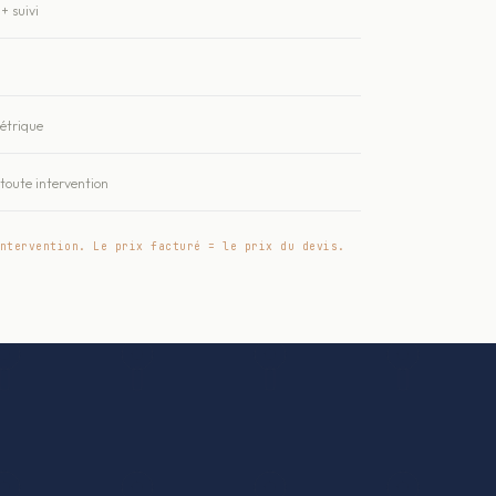
+ suivi
métrique
oute intervention
ntervention. Le prix facturé = le prix du devis.