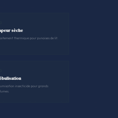
apeur sèche
aitement thermique pour punaises de lit.
ébulisation
umisation insecticide pour grands
lumes.