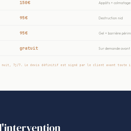
150€
Appâts + colmatage 
95€
Destruction nid
95€
Gel + barrière péri
gratuit
Sur demande avant t
 nuit, 7j/7. Le devis définitif est signé par le client avant toute i
l'intervention