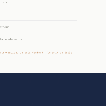
+ suivi
métrique
oute intervention
ntervention. Le prix facturé = le prix du devis.