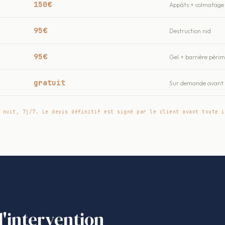
150€
Appâts + colmatage 
95€
Destruction nid
95€
Gel + barrière péri
gratuit
Sur demande avant t
 nuit, 7j/7. Le devis définitif est signé par le client avant toute i
l'intervention