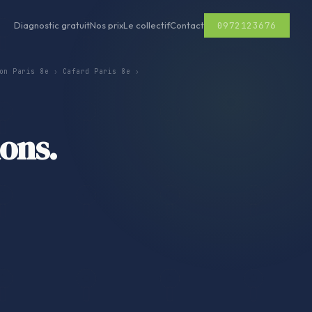
0972123676
Diagnostic gratuit
Nos prix
Le collectif
Contact
on Paris 8e
›
Cafard Paris 8e
›
nons.