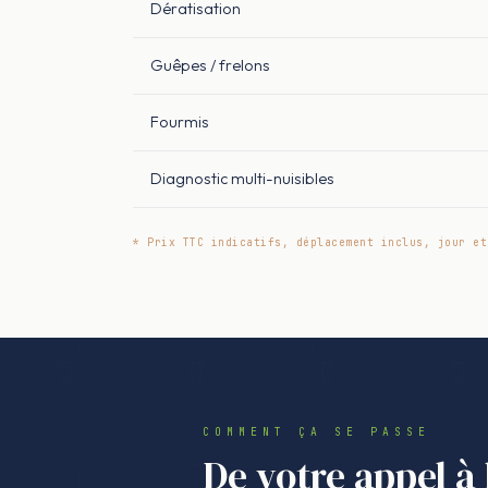
Dératisation
Guêpes / frelons
Fourmis
Diagnostic multi-nuisibles
* Prix TTC indicatifs, déplacement inclus, jour et
COMMENT ÇA SE PASSE
De votre appel à 