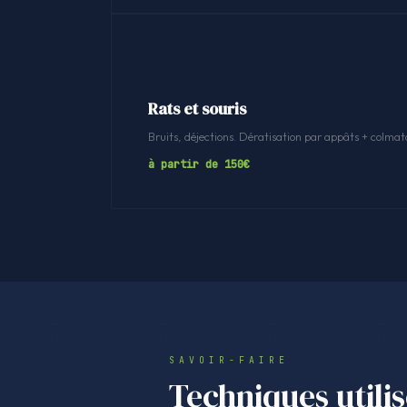
Rats et souris
Bruits, déjections. Dératisation par appâts + colmat
à partir de 150€
SAVOIR-FAIRE
Techniques utili