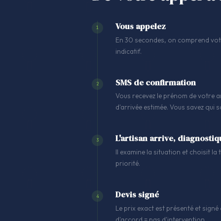
Vous appelez
1
En 30 secondes, on comprend votre
indicatif.
SMS de confirmation
2
Vous recevez le prénom de votre ar
d'arrivée estimée. Vous savez qui 
L'artisan arrive, diagnostiq
3
Il examine la situation et choisit l
priorité.
Devis signé
4
Le prix exact est présenté et signé 
d'accord = pas d'intervention.