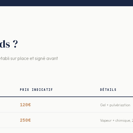
ds ?
établi sur place et signé avant
PRIX INDICATIF
DÉTAILS
120€
Gel + pulvérisation
250€
Vapeur + chimique, 