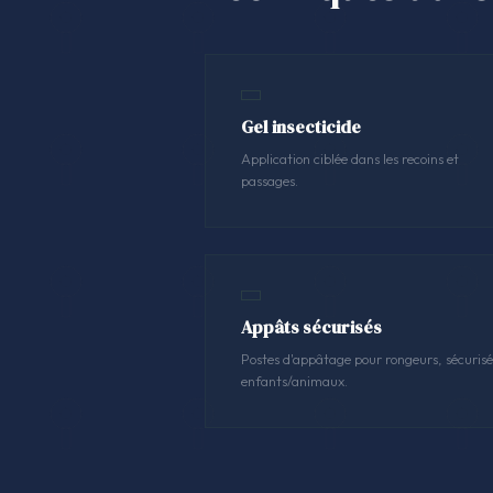
Gel insecticide
Application ciblée dans les recoins et
passages.
Appâts sécurisés
Postes d'appâtage pour rongeurs, sécurisé
enfants/animaux.