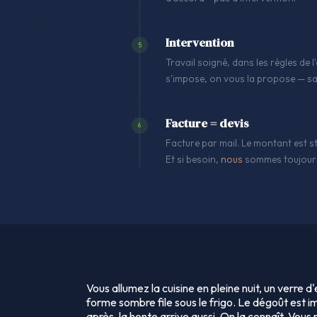
Intervention
5
Travail soigné, dans les règles de
s'impose, on vous la propose — sa
Facture = devis
6
Facture par mail. Le montant est st
Et si besoin,
nous
sommes toujours
Vous allumez la cuisine en pleine nuit, un verre d'
forme sombre file sous le frigo. Le dégoût est i
après, la honte arrive aussi. On la connaît. Vous 