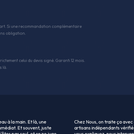
 l'art. Si une recommandation complémentaire
ns obligation.
rictement celui du devis signé. Garanti 12 mois.
 là.
eau à la main. Et là, une
Chez Nous, on traite ça avec 
mmédiat. Et souvent, juste
artisans indépendants vérifié
n'êtes pas seul, et on ne juge
vous expliquez, nous interveno