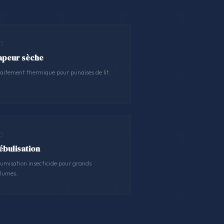
apeur sèche
aitement thermique pour punaises de lit.
ébulisation
umisation insecticide pour grands
lumes.