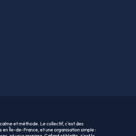
calme et méthode. Le collectif, c'est des
s en Île-de-France, et une organisation simple :
ns, et vous respirez. Cafard et blatte, c'est le