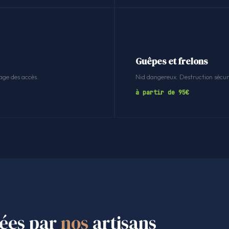
Guêpes et frelons
age des accès.
Nid dangereux. Destruction sécuri
à partir de 95€
sées par
nos
artisans