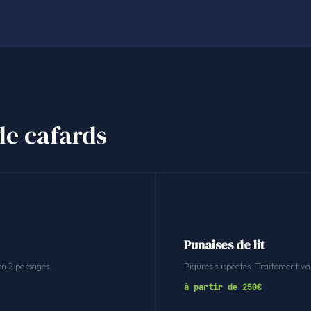
de cafards
Punaises de lit
en 2 passages.
Piqûres suspectes. Traitement v
à partir de 250€