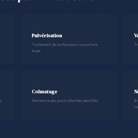
Pulvérisation
V
Traitement de surface pour couverture
Tr
large.
Colmatage
N
s
Fermeture des points d'entrée identifiés.
Br
vo