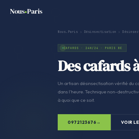
Nous
Paris
Nous.Paris
›
Désinsectisation
›
Désinsec
CAFARDS · 24H/24 · PARIS 8E
Des cafards à
Un artisan désinsectisation vérifié du co
dans l'heure. Technique non-destructive
à quoi que ce soit.
0972123676
VOIR LE