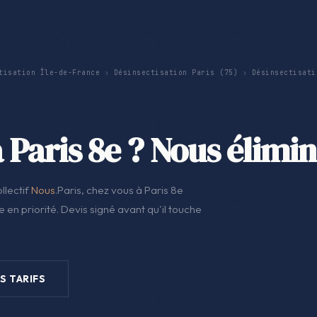
tisation Île-de-France
›
Désinsectisation Paris (75)
›
Désinsectisati
 Paris 8e ? Nous élimi
llectif
Nous
.Paris, chez vous à Paris 8e
 en priorité. Devis signé avant qu'il touche
S TARIFS