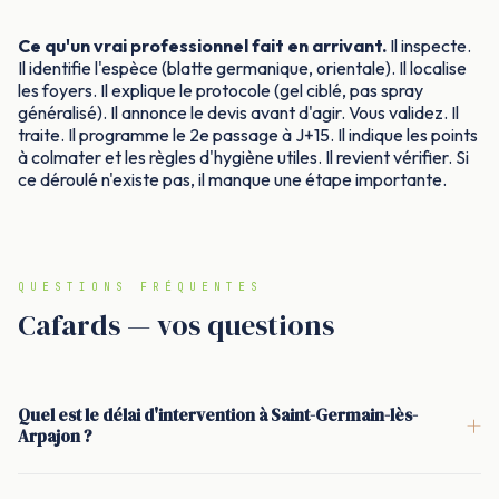
Ce qu'un vrai professionnel fait en arrivant.
Il inspecte.
Il identifie l'espèce (blatte germanique, orientale). Il localise
les foyers. Il explique le protocole (gel ciblé, pas spray
généralisé). Il annonce le devis avant d'agir. Vous validez. Il
traite. Il programme le 2e passage à J+15. Il indique les points
à colmater et les règles d'hygiène utiles. Il revient vérifier. Si
ce déroulé n'existe pas, il manque une étape importante.
QUESTIONS FRÉQUENTES
Cafards — vos questions
Quel est le délai d'intervention à Saint-Germain-lès-
+
Arpajon ?
<p>À Saint-Germain-lès-Arpajon, l'intervention se fait
généralement sous 24 à 48 heures. Quand la présence de