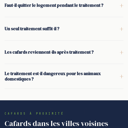
+
Faut-il quitter le logement pendant le traitement ?
cafards touche une cuisine, un commerce ou un logement
<p>Non. Pour un traitement par gel insecticide, il n'y a pas
avec enfants, un passage le jour même est parfois possible
d'évacuation du logement : le gel est posé dans des zones
selon les urgences du planning.</p>
+
Un seul traitement suffit-il ?
ciblées et hors contact. Des consignes simples sont données
<p>Rarement. Les cafards pondent des oothèques qui
(rangement, accès aux plinthes, hygiène) pour que le
éclosent environ 15 jours plus tard. Un premier passage réduit
traitement reste efficace contre les blattes.</p>
+
Les cafards reviennent-ils après traitement ?
fortement les adultes, puis un second passage à J+15 permet
<p>C'est possible si la source est collective : gaines
d'éliminer la génération qui vient de naître et d'éviter la
techniques, canalisations, caves, local poubelles. Dans ce
reprise de la colonie.</p>
Le traitement est-il dangereux pour les animaux
+
cas, un traitement uniquement dans un appartement peut
domestiques ?
calmer sans stabiliser. Nous pouvons organiser un suivi et
<p>Le gel est appliqué en petites quantités, dans des zones
proposer une désinsectisation des parties communes pour
inaccessibles (derrière les meubles, dans les fissures, sous
casser les trajets des blattes.</p>
certains éléments). Des précautions sont expliquées avant
l'intervention (ne pas laver les points traités, limiter l'accès
CAFARDS À PROXIMITÉ
aux zones techniques) pour protéger chiens et chats tout en
Cafards dans les villes voisines
gardant un traitement anti cafards efficace.</p>