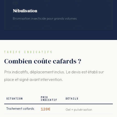
Nébulisation
Brumisation insecticide pour grands volumes.
TARIFS INDICATIFS
Combien coûte cafards ?
Prix indicatifs, déplacement inclus. Le devis est établi sur
place et signé avant intervention.
PRIX
SITUATION
DÉTAILS
INDICATIF
Traitement cafards
120€
Gel + pulvérisation