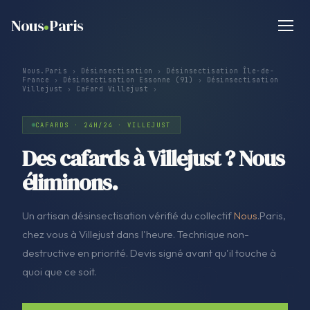
Nous
Paris
Nous.Paris
›
Désinsectisation
›
Désinsectisation Île-de-
France
›
Désinsectisation Essonne (91)
›
Désinsectisation
Villejust
›
Cafard Villejust
›
CAFARDS · 24H/24 · VILLEJUST
Des cafards à Villejust ? Nous
éliminons.
Un artisan désinsectisation vérifié du collectif
Nous
.Paris,
chez vous à Villejust dans l'heure. Technique non-
destructive en priorité. Devis signé avant qu'il touche à
quoi que ce soit.