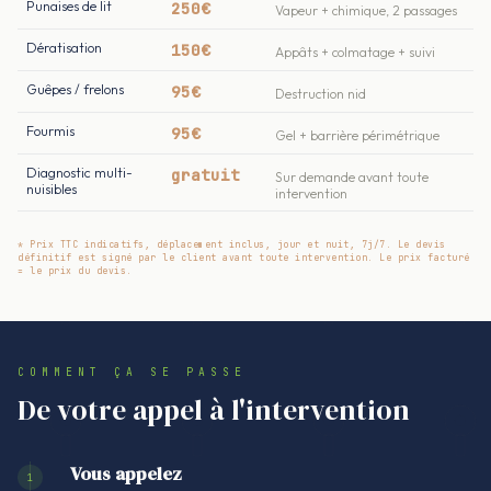
Punaises de lit
250€
Vapeur + chimique, 2 passages
Dératisation
150€
Appâts + colmatage + suivi
Guêpes / frelons
95€
Destruction nid
Fourmis
95€
Gel + barrière périmétrique
Diagnostic multi-
gratuit
Sur demande avant toute
nuisibles
intervention
* Prix TTC indicatifs, déplacement inclus, jour et nuit, 7j/7. Le devis
définitif est signé par le client avant toute intervention. Le prix facturé
= le prix du devis.
COMMENT ÇA SE PASSE
De votre appel à l'intervention
Vous appelez
1