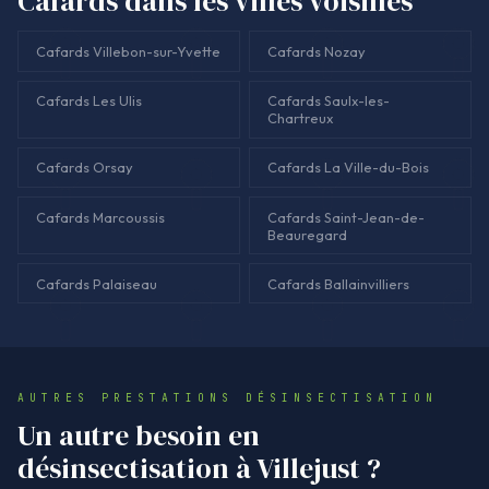
Cafards dans les villes voisines
animaux.</p>
Cafards Villebon-sur-Yvette
Cafards Nozay
Cafards Les Ulis
Cafards Saulx-les-
Chartreux
Cafards Orsay
Cafards La Ville-du-Bois
Cafards Marcoussis
Cafards Saint-Jean-de-
Beauregard
Cafards Palaiseau
Cafards Ballainvilliers
AUTRES PRESTATIONS DÉSINSECTISATION
Un autre besoin en
désinsectisation à Villejust ?