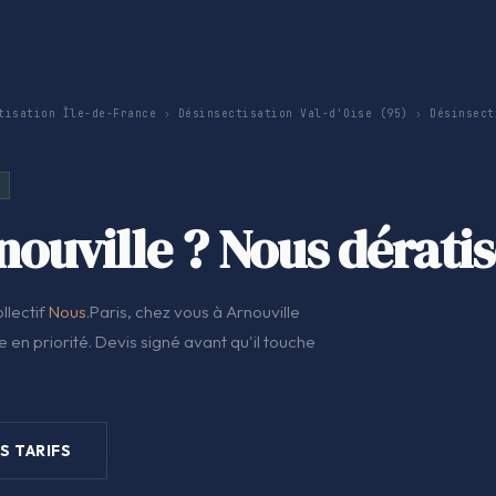
tisation Île-de-France
›
Désinsectisation Val-d'Oise (95)
›
Désinsect
nouville ? Nous dérati
llectif
Nous
.Paris, chez vous à Arnouville
 en priorité. Devis signé avant qu'il touche
S TARIFS