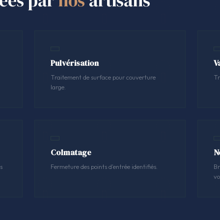
sées par
nos
artisans
Pulvérisation
V
Traitement de surface pour couverture
Tr
large.
Colmatage
N
s
Fermeture des points d'entrée identifiés.
Br
vo