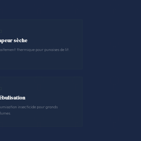
apeur sèche
aitement thermique pour punaises de lit.
ébulisation
umisation insecticide pour grands
lumes.