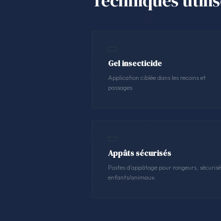
Techniques utili
Gel insecticide
Application ciblée dans les recoins et
passages.
Appâts sécurisés
Postes d'appâtage pour rongeurs, sécurisé
enfants/animaux.