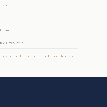
+ suivi
métrique
oute intervention
ntervention. Le prix facturé = le prix du devis.