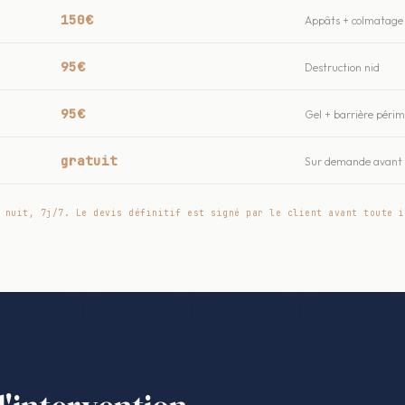
150€
Appâts + colmatage 
95€
Destruction nid
95€
Gel + barrière péri
gratuit
Sur demande avant t
 nuit, 7j/7. Le devis définitif est signé par le client avant toute i