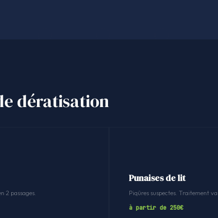
de dératisation
Punaises de lit
en 2 passages.
Piqûres suspectes. Traitement v
à partir de 250€