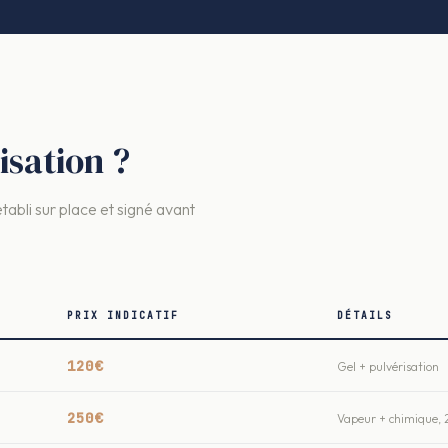
sation ?
établi sur place et signé avant
PRIX INDICATIF
DÉTAILS
120€
Gel + pulvérisation
250€
Vapeur + chimique, 