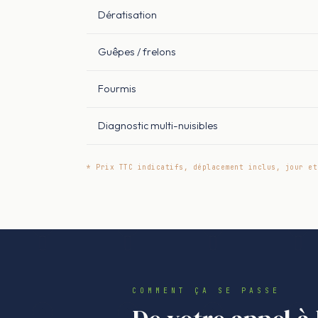
Dératisation
Guêpes / frelons
Fourmis
Diagnostic multi-nuisibles
* Prix TTC indicatifs, déplacement inclus, jour et
COMMENT ÇA SE PASSE