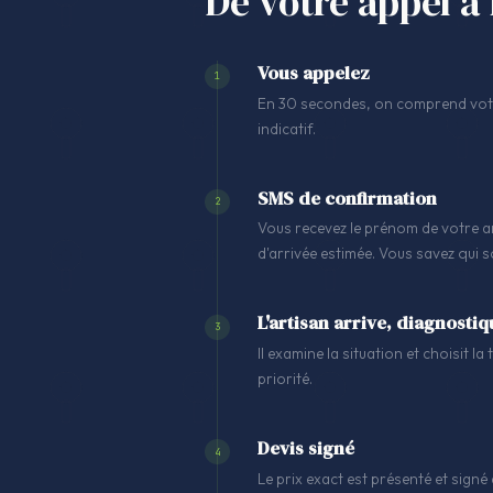
De votre appel à 
Vous appelez
1
En 30 secondes, on comprend votre
indicatif.
SMS de confirmation
2
Vous recevez le prénom de votre ar
d'arrivée estimée. Vous savez qui 
L'artisan arrive, diagnostiq
3
Il examine la situation et choisit l
priorité.
Devis signé
4
Le prix exact est présenté et signé 