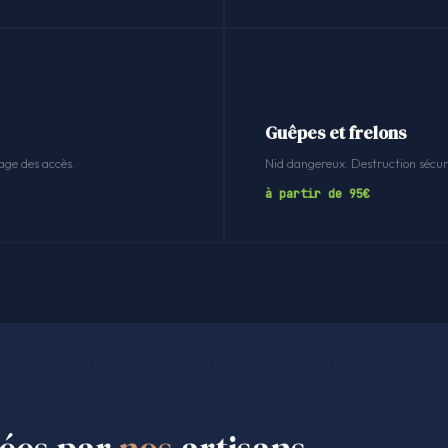
Guêpes et frelons
age des accès.
Nid dangereux. Destruction sécuri
à partir de 95€