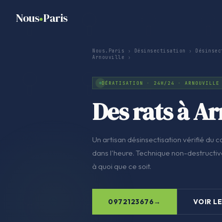
Nous
Paris
Nous.Paris
›
Désinsectisation
›
Désinsec
Arnouville
›
DÉRATISATION · 24H/24 · ARNOUVILLE
Des rats à Ar
Un artisan désinsectisation vérifié du co
dans l'heure. Technique non-destructive
à quoi que ce soit.
0972123676
VOIR LE