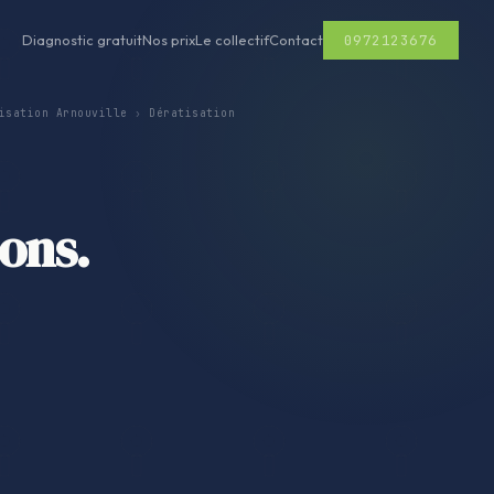
0972123676
Diagnostic gratuit
Nos prix
Le collectif
Contact
isation Arnouville
›
Dératisation
sons.