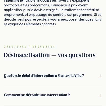
Il identifie le nuisible. Il localise les foyers. Il explique le
protocole et les précautions. Il annonce le prix avant
application, puis le devis est signé. Le traitement est réalisé
proprement, et un passage de contrôle est programmé. Si ce
déroulé n'est pas respecté, il vaut mieux poser des questions
et exiger des éléments concrets.
QUESTIONS FRÉQUENTES
Désinsectisation — vos questions
+
Quel est le délai d'intervention à Mantes-la-Ville ?
<p>À Mantes-la-Ville, l'intervention se fait généralement sous
24 à 48 h. En cas d'urgence (punaises de lit avec sommeil
+
Comment se déroule une intervention ?
impossible, nid de guêpes ou frelons dangereux, activité de
<p>Le déroulé est simple : diagnostic sur place, explication du
cafards importante), un passage le jour même peut être