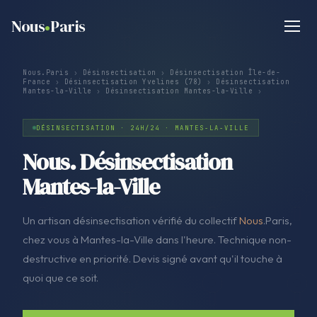
Nous
Paris
Nous.Paris
›
Désinsectisation
›
Désinsectisation Île-de-
France
›
Désinsectisation Yvelines (78)
›
Désinsectisation
Mantes-la-Ville
›
Désinsectisation Mantes-la-Ville
›
DÉSINSECTISATION · 24H/24 · MANTES-LA-VILLE
Nous. Désinsectisation
Mantes-la-Ville
Un artisan désinsectisation vérifié du collectif
Nous
.Paris,
chez vous à Mantes-la-Ville dans l'heure. Technique non-
destructive en priorité. Devis signé avant qu'il touche à
quoi que ce soit.