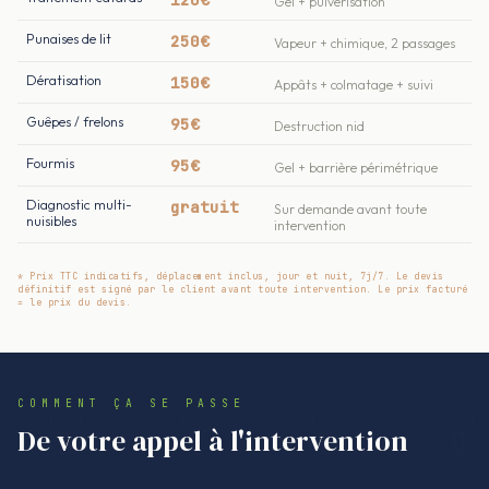
Gel + pulvérisation
Punaises de lit
250€
Vapeur + chimique, 2 passages
Dératisation
150€
Appâts + colmatage + suivi
Guêpes / frelons
95€
Destruction nid
Fourmis
95€
Gel + barrière périmétrique
Diagnostic multi-
gratuit
Sur demande avant toute
nuisibles
intervention
* Prix TTC indicatifs, déplacement inclus, jour et nuit, 7j/7. Le devis
définitif est signé par le client avant toute intervention. Le prix facturé
= le prix du devis.
COMMENT ÇA SE PASSE
De votre appel à l'intervention