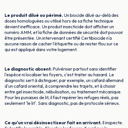
Le produit dilué ou périmé.
Un biocide dilué au-delà des
doses homologuées ou utilisé hors de sa fiche technique
devient inefficace. Un produit insecticide doit afficher un
numéro AMM, et la fiche de données de sécurité doit pouvoir
être présentée. Un intervenant certifié Certibiocide n'a
aucune raison de cacher l'étiquette ou de rester flou sur ce
qui est appliqué dans votre logement.
Le diagnostic absent.
Pulvériser partout sans identifier
l'espèce ni localiser les foyers, c'est traiter au hasard. Le
diagnostic sert à distinguer, par exemple, un cafard allemand
d'un cafard oriental, à comprendre les trajets, et à choisir
entre gel insecticide, nébulisation, ou traitement mécanique.
Pour les punaises de lit, il faut repérer les refuges réels, pas
seulement 'le lit'. Sans diagnostic, pas de protocole sérieux.
Ce qu'un vrai désinsectiseur fait en arrivant.
Il inspecte.