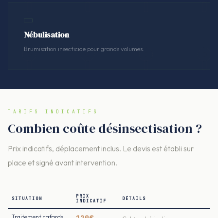
Nébulisation
Brumisation insecticide pour grands volumes.
TARIFS INDICATIFS
Combien coûte désinsectisation ?
Prix indicatifs, déplacement inclus. Le devis est établi sur
place et signé avant intervention.
PRIX
SITUATION
DÉTAILS
INDICATIF
Traitement cafards
120€