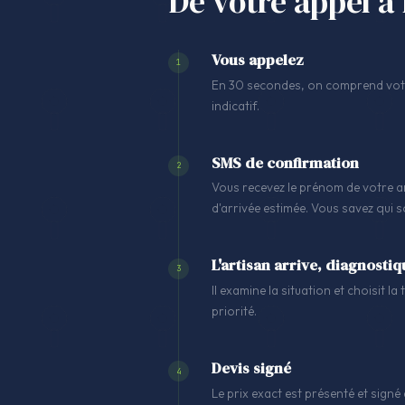
De votre appel à 
Vous appelez
1
En 30 secondes, on comprend votre
indicatif.
SMS de confirmation
2
Vous recevez le prénom de votre ar
d'arrivée estimée. Vous savez qui 
L'artisan arrive, diagnostiq
3
Il examine la situation et choisit l
priorité.
Devis signé
4
Le prix exact est présenté et signé 