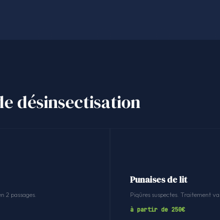
de désinsectisation
Punaises de lit
en 2 passages.
Piqûres suspectes. Traitement v
à partir de 250€