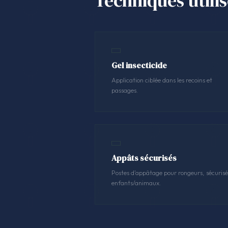
Techniques utili
Gel insecticide
Application ciblée dans les recoins et
passages.
Appâts sécurisés
Postes d'appâtage pour rongeurs, sécurisé
enfants/animaux.