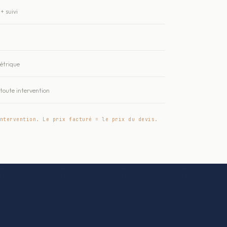
+ suivi
métrique
oute intervention
ntervention. Le prix facturé = le prix du devis.