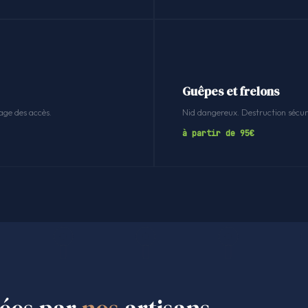
Guêpes et frelons
age des accès.
Nid dangereux. Destruction sécuri
à partir de 95€