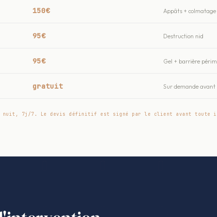
150€
Appâts + colmatage 
95€
Destruction nid
95€
Gel + barrière péri
gratuit
Sur demande avant t
 nuit, 7j/7. Le devis définitif est signé par le client avant toute i