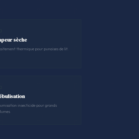
apeur sèche
aitement thermique pour punaises de lit.
ébulisation
umisation insecticide pour grands
lumes.