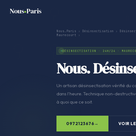
Nous
Paris
Nous.Paris
›
Désinsectisation
›
Désinsec
Maurecourt
›
DÉSINSECTISATION · 24H/24 · MAUREC
Nous. Désins
Un artisan désinsectisation vérifié du co
dans l'heure. Technique non-destructive
à quoi que ce soit.
0972123676
VOIR LE