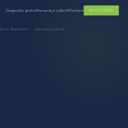
0972123676
Diagnostic gratuit
Nos prix
Le collectif
Contact
ation Maurecourt
›
Désinsectisation