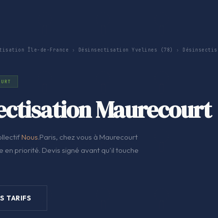
tisation Île-de-France
›
Désinsectisation Yvelines (78)
›
Désinsectis
OURT
ectisation Maurecourt
llectif
Nous
.Paris, chez vous à Maurecourt
 en priorité. Devis signé avant qu'il touche
S TARIFS