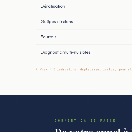
Dératisation
Guêpes / frelons
Fourmis
Diagnostic multi-nuisibles
* Prix TTC indicatifs, déplacement inclus, jour et
COMMENT ÇA SE PASSE