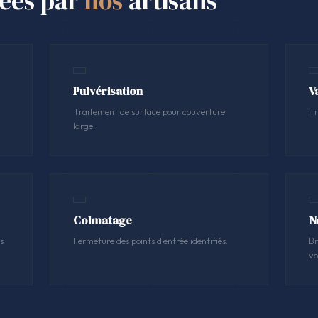
sées par
nos
artisans
Pulvérisation
V
Traitement de surface pour couverture
Tr
large.
Colmatage
N
s
Fermeture des points d'entrée identifiés.
Br
vo