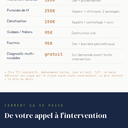
Gel + pulvérisation
Punaises de lit
250€
Vapeur + chimique, 2 passages
Dératisation
150€
Appâts + colmatage + suivi
Guêpes / frelons
95€
Destruction nid
Fourmis
95€
Gel + barrière périmétrique
Diagnostic multi-
gratuit
Sur demande avant toute
nuisibles
intervention
* Prix TTC indicatifs, déplacement inclus, jour et nuit, 7j/7. Le devis
définitif est signé par le client avant toute intervention. Le prix facturé
= le prix du devis.
COMMENT ÇA SE PASSE
De votre appel à l'intervention