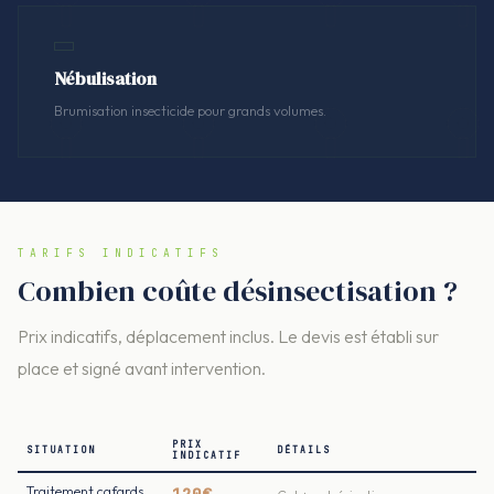
Nébulisation
Brumisation insecticide pour grands volumes.
TARIFS INDICATIFS
Combien coûte désinsectisation ?
Prix indicatifs, déplacement inclus. Le devis est établi sur
place et signé avant intervention.
PRIX
SITUATION
DÉTAILS
INDICATIF
Traitement cafards
120€