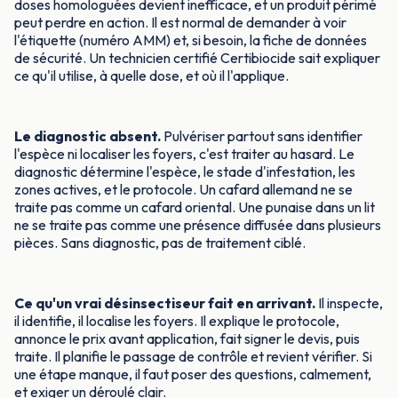
doses homologuées devient inefficace, et un produit périmé
peut perdre en action. Il est normal de demander à voir
l'étiquette (numéro AMM) et, si besoin, la fiche de données
de sécurité. Un technicien certifié Certibiocide sait expliquer
ce qu'il utilise, à quelle dose, et où il l'applique.
Le diagnostic absent.
Pulvériser partout sans identifier
l'espèce ni localiser les foyers, c'est traiter au hasard. Le
diagnostic détermine l'espèce, le stade d'infestation, les
zones actives, et le protocole. Un cafard allemand ne se
traite pas comme un cafard oriental. Une punaise dans un lit
ne se traite pas comme une présence diffusée dans plusieurs
pièces. Sans diagnostic, pas de traitement ciblé.
Ce qu'un vrai désinsectiseur fait en arrivant.
Il inspecte,
il identifie, il localise les foyers. Il explique le protocole,
annonce le prix avant application, fait signer le devis, puis
traite. Il planifie le passage de contrôle et revient vérifier. Si
une étape manque, il faut poser des questions, calmement,
et exiger un déroulé clair.