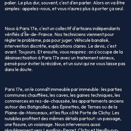
palier. Le plus dur, souvent, c'est d'en parler. Alors on va être
simples : appelez-nous, et vous n'aurez plus à porter ça seul.
Nous à Paris 17e, c'est un collectif d'artisans indépendants
vérifiés d'Île-de-France. Nos techniciens viennent pour
régler le problème, pas pour juger. Véhicule banalisé,
intervention discrète, explications claires. Le devis, c'est
avant. Toujours. Et ensuite, vous respirez : on s'occupe de la
désinsectisation à Paris 17e avec un traitement sérieux,
pensé pour éviter la récidive, et un suivi qui ne vous laisse pas
dans le doute.
Paris 17e, on le connaît immeuble par immeuble : les parties
communes chauffées, les caves, les gaines techniques, les
commerces en rez-de-chaussée, les appartements anciens
autour des Batignolles, des Épinettes, de Ternes ou de la
Plaine-de-Monceaux, et les flux côté Porte de Clichy. Les
nuisibles profitent des mêmes détails partout : un passage,
une fissure, un voisinage. Nous intervenons aussi
régulièrement vers Levallois-Perret, Clichy et Neuilly-sur-