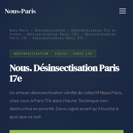
Nous
Paris
Nous.Paris
›
Désinsectisation
›
Désinsectisation Île-de-
France
›
Désinsectisation Paris (75)
›
Désinsectisation
Paris 17e
›
Désinsectisation Paris 17e
›
DÉSINSECTISATION · 24H/24 · PARIS 17E
Nous. Désinsectisation Paris
17e
Un artisan désinsectisation vérifié du collectif
Nous
.Paris,
chez vous à Paris 17e dans l'heure. Technique non-
destructive en priorité. Devis signé avant qu'il touche à
quoi que ce soit.