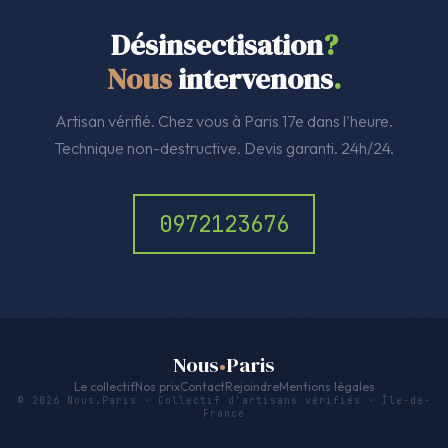
Désinsectisation
?
Nous
intervenons
.
Artisan vérifié. Chez vous à Paris 17e dans l'heure.
Technique non-destructive. Devis garanti. 24h/24.
0972123676
Nous
Paris
Le collectif
Nos prix
Contact
Rejoindre
Mentions légales
© 2026 Nous.Paris · Collectif d'artisans vérifiés · Île-de-
France