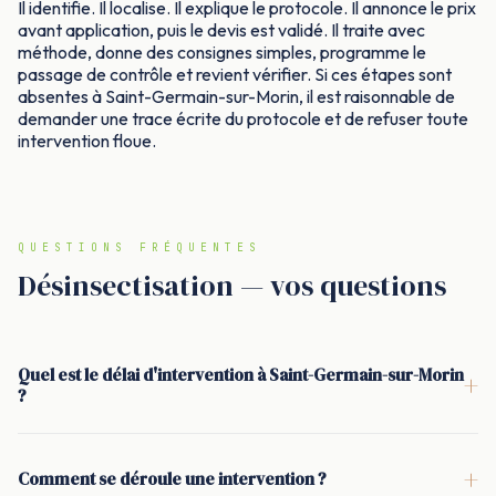
Il identifie. Il localise. Il explique le protocole. Il annonce le prix
avant application, puis le devis est validé. Il traite avec
méthode, donne des consignes simples, programme le
passage de contrôle et revient vérifier. Si ces étapes sont
absentes à Saint-Germain-sur-Morin, il est raisonnable de
demander une trace écrite du protocole et de refuser toute
intervention floue.
QUESTIONS FRÉQUENTES
Désinsectisation — vos questions
Quel est le délai d'intervention à Saint-Germain-sur-Morin
+
?
<p>À Saint-Germain-sur-Morin, une intervention est
généralement planifiée sous 24 à 48 h. Quand il y a un nid de
+
Comment se déroule une intervention ?
guêpes ou de frelons proche d'une zone de vie, ou une