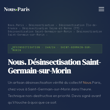
Nous
Paris
Nous.Paris
›
Désinsectisation
›
Désinsectisation Île-de-
France
›
Désinsectisation Seine-et-Marne (77)
›
Désinsectisation Saint-Germain-sur-Morin
›
Désinsectisation
Saint-Germain-sur-Morin
›
DÉSINSECTISATION · 24H/24 · SAINT-GERMAIN-SUR-
MORIN
Nous. Désinsectisation Saint-
Germain-sur-Morin
Un artisan désinsectisation vérifié du collectif
Nous
.Paris,
chez vous à Saint-Germain-sur-Morin dans l'heure.
Technique non-destructive en priorité. Devis signé avant
qu'il touche à quoi que ce soit.