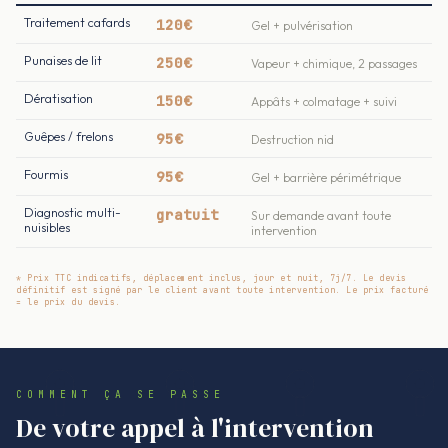
Traitement cafards
120€
Gel + pulvérisation
Punaises de lit
250€
Vapeur + chimique, 2 passages
Dératisation
150€
Appâts + colmatage + suivi
Guêpes / frelons
95€
Destruction nid
Fourmis
95€
Gel + barrière périmétrique
Diagnostic multi-
gratuit
Sur demande avant toute
nuisibles
intervention
* Prix TTC indicatifs, déplacement inclus, jour et nuit, 7j/7. Le devis
définitif est signé par le client avant toute intervention. Le prix facturé
= le prix du devis.
COMMENT ÇA SE PASSE
De votre appel à l'intervention