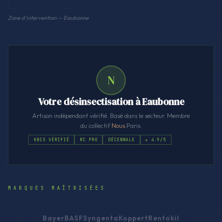
Zone d'intervention — Eaubonne
N
Votre désinsectisation à Eaubonne
Artisan indépendant vérifié. Basé dans le secteur. Membre
du collectif
Nous
.Paris.
KBIS VÉRIFIÉ
RC PRO
DÉCENNALE
★ 4.9/5
MARQUES MAÎTRISÉES
Bayer
BASF
Syngenta
Koppert
Rentokil