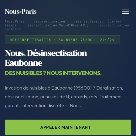
Nous
Paris
Nous.Paris
›
Désinsectisation
›
Désinsectisation Île-de-
France
›
Désinsectisation Val-d'Oise (95)
›
Désinsectisation
Eaubonne
DÉSINSECTISATION · EAUBONNE 95600 · 24H/24
Nous
.
Désinsectisation
Eaubonne
DES NUISIBLES ? NOUS INTERVENONS.
Invasion de nuisibles à Eaubonne (95600) ? Dératisation,
désinsectisation, punaises de lit, cafards, rats. Traitement
garanti, intervention discrète — Nous.
APPELER MAINTENANT