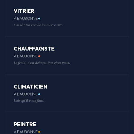
VITRIER
À EAUBONNE
Cassé ? On recolle les morceaux.
CHAUFFAGISTE
À EAUBONNE
Le froid, c'est dehors. Pas chez vous.
CLIMATICIEN
À EAUBONNE
L'air qu'il vous faut.
PEINTRE
À EAUBONNE