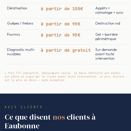
Dératisation
à partir de 150€
Appâts +
colmatage + suivi
Guêpes / frelons
à partir de 95€
Destruction nid
Fourmis
à partir de 95€
Gel + barrière
périmétrique
Diagnostic multi-
à partir de gratuit
Sur demande
nuisibles
avant toute
intervention
* Prix TTC indicatifs, déplacement inclus. Le devis définitif est établi
sur place et signé par le client avant toute intervention. Le prix facturé
est le prix du devis — sans exception.
AVIS CLIENTS
Ce que disent
nos
clients à
Eaubonne