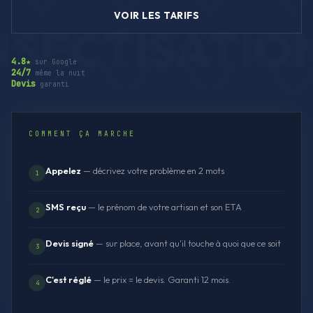
VOIR LES TARIFS
4.8★
sur Google
24/7
même la nuit
Devis
garanti
COMMENT ÇA MARCHE
Appelez
— décrivez votre problème en 2 mots
1
SMS reçu
— le prénom de votre artisan et son ETA
2
Devis signé
— sur place, avant qu'il touche à quoi que ce soit
3
C'est réglé
— le prix = le devis. Garanti 12 mois.
4