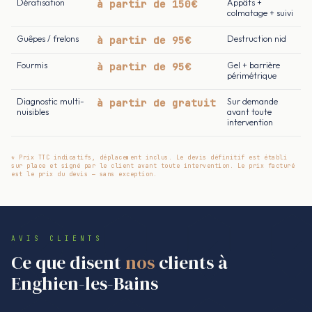
Dératisation
à partir de 150€
Appâts +
colmatage + suivi
Guêpes / frelons
à partir de 95€
Destruction nid
Fourmis
à partir de 95€
Gel + barrière
périmétrique
Diagnostic multi-
à partir de gratuit
Sur demande
nuisibles
avant toute
intervention
* Prix TTC indicatifs, déplacement inclus. Le devis définitif est établi
sur place et signé par le client avant toute intervention. Le prix facturé
est le prix du devis — sans exception.
AVIS CLIENTS
Ce que disent
nos
clients à
Enghien-les-Bains