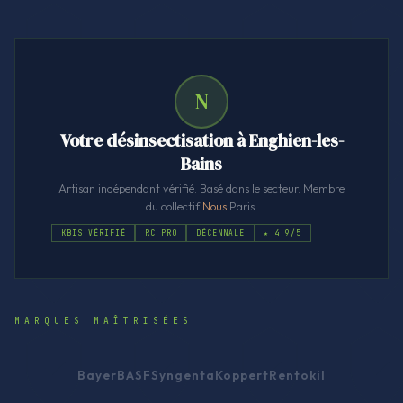
N
Votre désinsectisation à Enghien-les-
Bains
Artisan indépendant vérifié. Basé dans le secteur. Membre
du collectif
Nous
.Paris.
KBIS VÉRIFIÉ
RC PRO
DÉCENNALE
★ 4.9/5
MARQUES MAÎTRISÉES
Bayer
BASF
Syngenta
Koppert
Rentokil