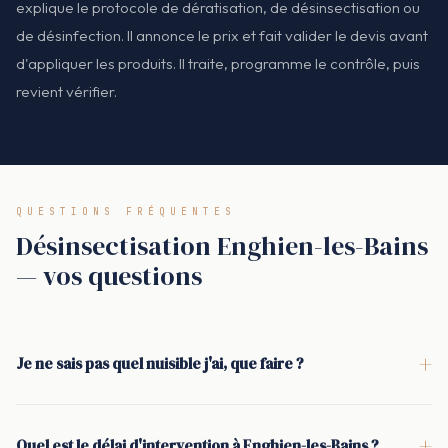
explique le protocole de dératisation, de désinsectisation ou
de désinfection. Il annonce le prix et fait valider le devis avant
d'appliquer les produits. Il traite, programme le contrôle, puis
revient vérifier.
QUESTIONS FRÉQUENTES
Désinsectisation Enghien-les-Bains
— vos questions
+
Je ne sais pas quel nuisible j'ai, que faire ?
Appelez-nous avec ce que vous avez observé (bruits,
piqûres, traces, crottes, insectes). Le technicien identifie sur
+
Quel est le délai d'intervention à Enghien-les-Bains ?