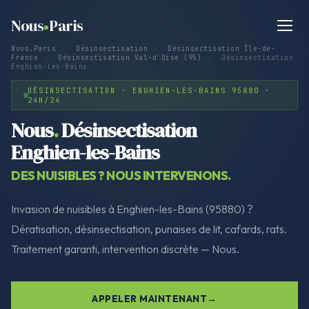
Nous
Paris
Nous.Paris
›
Désinsectisation
›
Désinsectisation Île-de-
France
›
Désinsectisation Val-d'Oise (95)
›
Désinsectisation
Enghien-les-Bains
DÉSINSECTISATION · ENGHIEN-LES-BAINS 95880 ·
24H/24
Nous
.
Désinsectisation
Enghien-les-Bains
DES NUISIBLES ? NOUS INTERVENONS.
Invasion de nuisibles à Enghien-les-Bains (95880) ?
Dératisation, désinsectisation, punaises de lit, cafards, rats.
Traitement garanti, intervention discrète — Nous.
APPELER MAINTENANT