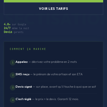
VOIR LES TARIFS
4.8★
sur Google
24/7
même la nuit
Devis
garanti
COMMENT ÇA MARCHE
Appelez
— décrivez votre problème en 2 mots
1
SMS reçu
— le prénom de votre artisan et son ETA
2
Devis signé
— sur place, avant qu'il touche à quoi que ce soit
3
C'est réglé
— le prix = le devis. Garanti 12 mois.
4