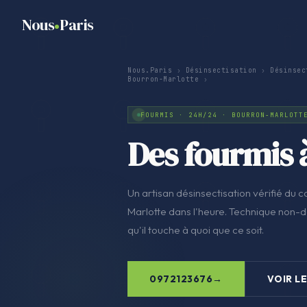
Nous
Paris
Nous.Paris
›
Désinsectisation
›
Désinsec
Bourron-Marlotte
›
FOURMIS · 24H/24 · BOURRON-MARLOTT
Des fourmis 
Un artisan désinsectisation vérifié du co
Marlotte dans l'heure. Technique non-de
qu'il touche à quoi que ce soit.
0972123676
VOIR LE