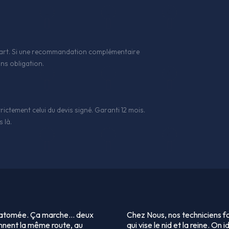
 l'art. Si une recommandation complémentaire
ns obligation.
rictement celui du devis signé. Garanti 12 mois.
 là.
 diatomée. Ça marche… deux
Chez Nous, nos techniciens f
ennent la même route, au
qui vise le nid et la reine. On 