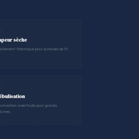
apeur sèche
aitement thermique pour punaises de lit.
ébulisation
umisation insecticide pour grands
lumes.