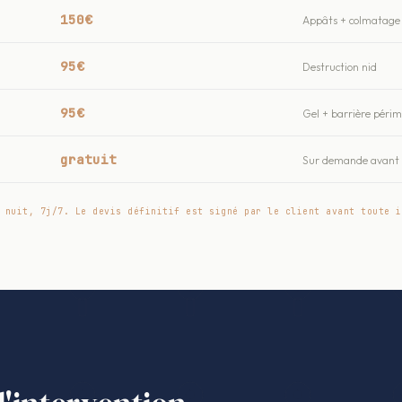
150€
Appâts + colmatage 
95€
Destruction nid
95€
Gel + barrière péri
gratuit
Sur demande avant t
 nuit, 7j/7. Le devis définitif est signé par le client avant toute i