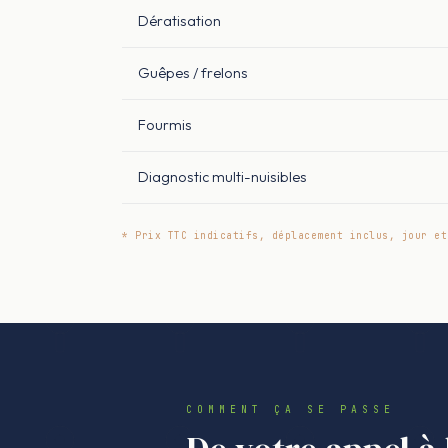
Dératisation
Guêpes / frelons
Fourmis
Diagnostic multi-nuisibles
* Prix TTC indicatifs, déplacement inclus, jour et
COMMENT ÇA SE PASSE