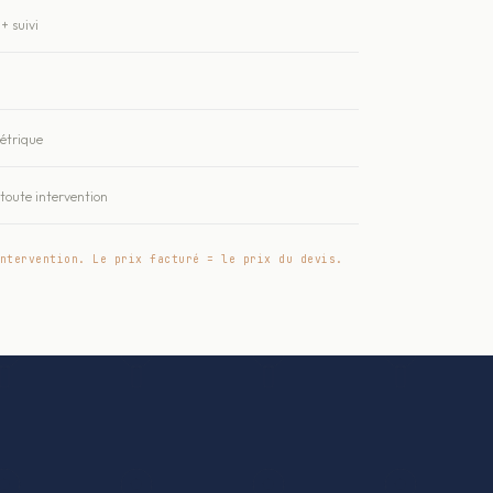
+ suivi
métrique
oute intervention
ntervention. Le prix facturé = le prix du devis.