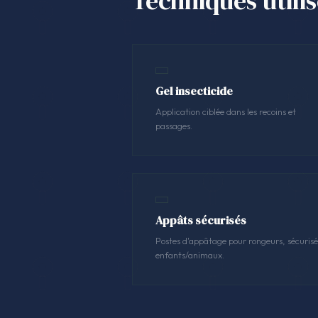
Techniques utili
Gel insecticide
Application ciblée dans les recoins et
passages.
Appâts sécurisés
Postes d'appâtage pour rongeurs, sécurisé
enfants/animaux.