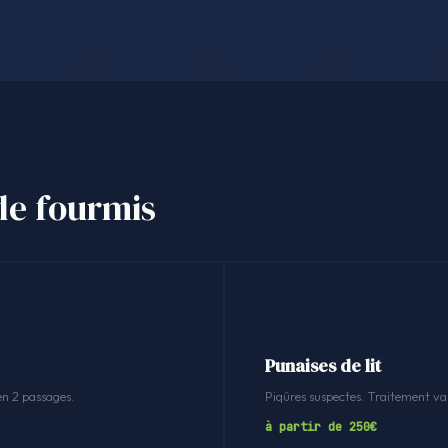
 de fourmis
Punaises de lit
en 2 passages.
Piqûres suspectes. Traitement v
à partir de 250€