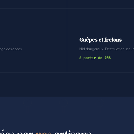
Guêpes et frelons
age des accès.
Nid dangereux. Destruction sécuri
à partir de 95€