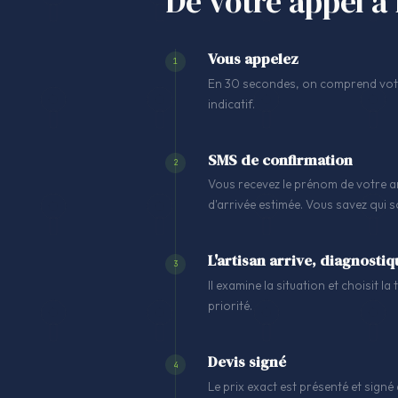
De votre appel à 
Vous appelez
1
En 30 secondes, on comprend votre
indicatif.
SMS de confirmation
2
Vous recevez le prénom de votre ar
d'arrivée estimée. Vous savez qui 
L'artisan arrive, diagnostiq
3
Il examine la situation et choisit l
priorité.
Devis signé
4
Le prix exact est présenté et signé 