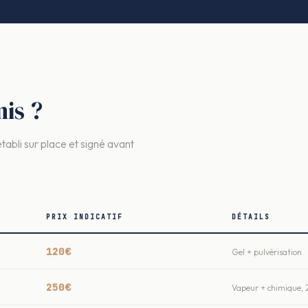
is ?
établi sur place et signé avant
PRIX INDICATIF
DÉTAILS
120€
Gel + pulvérisation
250€
Vapeur + chimique, 