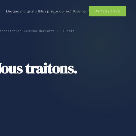
0972123676
Diagnostic gratuit
Nos prix
Le collectif
Contact
sectisation Bourron-Marlotte
›
Fourmis
ous traitons.