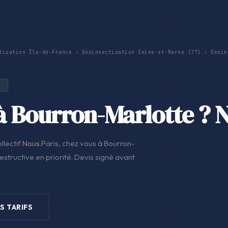
tisation Île-de-France
›
Désinsectisation Seine-et-Marne (77)
›
Désin
E
à Bourron-Marlotte ? N
llectif
Nous
.Paris, chez vous à Bourron-
structive en priorité. Devis signé avant
S TARIFS