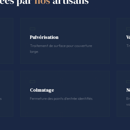
sées par
nos
artisans
Pulvérisation
V
Traitement de surface pour couverture
Tr
large.
Colmatage
N
s
Fermeture des points d'entrée identifiés.
Br
vo