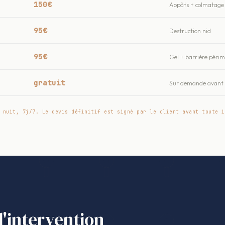
150€
Appâts + colmatage 
95€
Destruction nid
95€
Gel + barrière péri
gratuit
Sur demande avant t
 nuit, 7j/7. Le devis définitif est signé par le client avant toute i
l'intervention