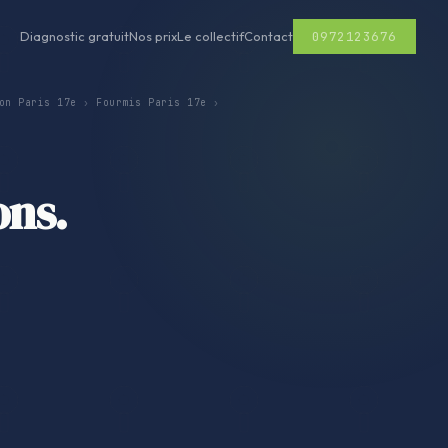
0972123676
Diagnostic gratuit
Nos prix
Le collectif
Contact
on Paris 17e
›
Fourmis Paris 17e
›
ons.