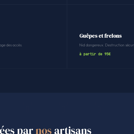
Guêpes et frelons
age des accès.
Nid dangereux. Destruction sécuri
à partir de 95€
sées par
nos
artisans