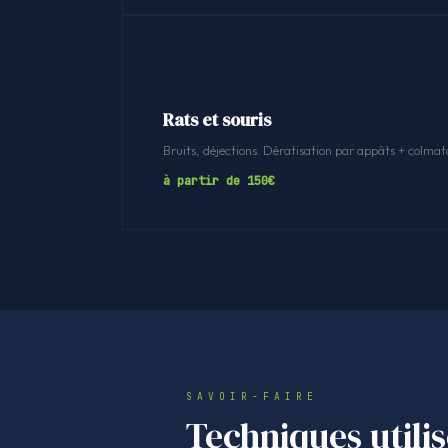
Rats et souris
Bruits, déjections. Dératisation par appâts + colmat
à partir de 150€
SAVOIR-FAIRE
Techniques utili