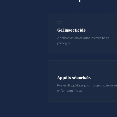
Gel insecticide
Application ciblée dans les recoins et
passages.
Appâts sécurisés
Postes d'appâtage pour rongeurs, sécurisé
enfants/animaux.