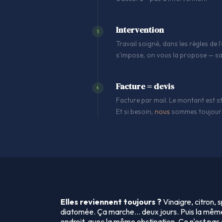
Intervention
5
Travail soigné, dans les règles de
s'impose, on vous la propose — sa
Facture = devis
6
Facture par mail. Le montant est st
Et si besoin,
nous
sommes toujours
Elles reviennent toujours ?
Vinaigre, citron,
diatomée. Ça marche… deux jours. Puis la même
endroit, avec la même obstination. Ce n'est pas