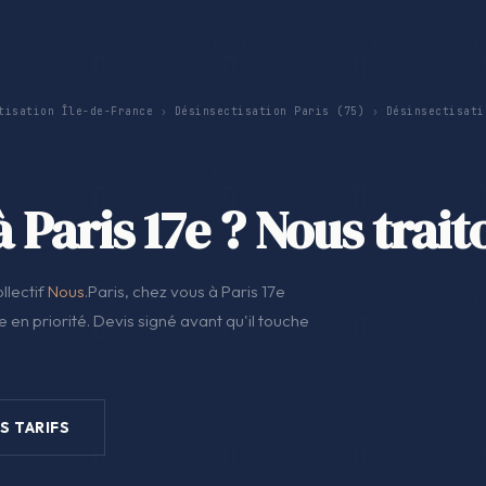
tisation Île-de-France
›
Désinsectisation Paris (75)
›
Désinsectisati
 Paris 17e ? Nous trait
llectif
Nous
.Paris, chez vous à Paris 17e
 en priorité. Devis signé avant qu'il touche
S TARIFS