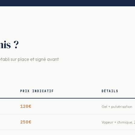
is ?
établi sur place et signé avant
PRIX INDICATIF
DÉTAILS
120€
Gel + pulvérisation
250€
Vapeur + chimique, 