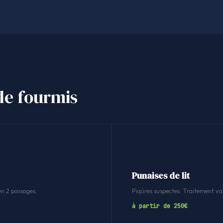
 de fourmis
Punaises de lit
en 2 passages.
Piqûres suspectes. Traitement v
à partir de 250€