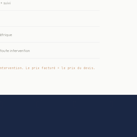
+ suivi
métrique
oute intervention
ntervention. Le prix facturé = le prix du devis.