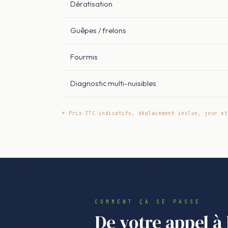
Dératisation
Guêpes / frelons
Fourmis
Diagnostic multi-nuisibles
* Prix TTC indicatifs, déplacement inclus, jour et
COMMENT ÇA SE PASSE
De votre appel à 