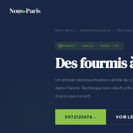
Nous
Paris
Nous.Paris
›
Désinsectisation
›
Désinsec
FOURMIS · 24H/24 · PARIS 17E
Des fourmis à
Un artisan désinsectisation vérifié du co
dans l'heure. Technique non-destructive
à quoi que ce soit.
0972123676
VOIR LE