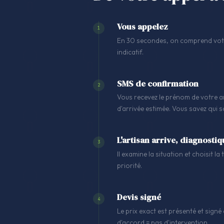
Vous appelez
1
En 30 secondes, on comprend votre
indicatif.
SMS de confirmation
2
Vous recevez le prénom de votre ar
d'arrivée estimée. Vous savez qui 
L'artisan arrive, diagnostiq
3
Il examine la situation et choisit l
priorité.
Devis signé
4
Le prix exact est présenté et signé 
d'accord = pas d'intervention.