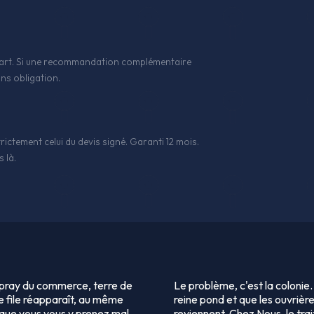
 l'art. Si une recommandation complémentaire
ns obligation.
rictement celui du devis signé. Garanti 12 mois.
 là.
 spray du commerce, terre de
Le problème, c'est la colonie
 file réapparaît, au même
reine pond et que les ouvrière
 que vous vous y prenez mal.
reviennent. Chez Nous, le trai