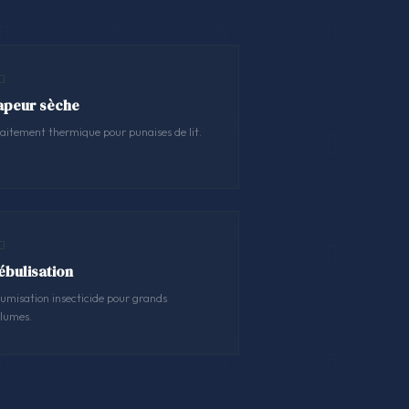
apeur sèche
aitement thermique pour punaises de lit.
ébulisation
umisation insecticide pour grands
lumes.