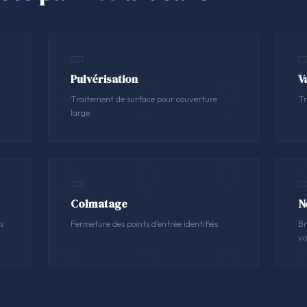
Pulvérisation
V
Traitement de surface pour couverture
Tr
large.
Colmatage
N
s
Fermeture des points d'entrée identifiés.
Br
vo