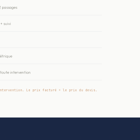
2 passages
+ suivi
métrique
oute intervention
ntervention. Le prix facturé = le prix du devis.