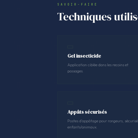
SAVOIR-FAIRE
Techniques utili
Gel insecticide
Application ciblée dans les recoins et
passages.
Appâts sécurisés
Postes d'appâtage pour rongeurs, sécurisé
enfants/animaux.