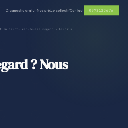
0972123676
Diagnostic gratuit
Nos prix
Le collectif
Contact
tion Saint-Jean-de-Beauregard
›
Fourmis
egard ? Nous