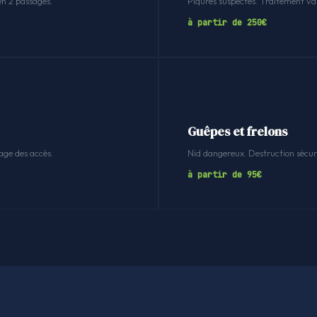
en 2 passages.
Piqûres suspectes. Traitement v
à partir de 250€
Guêpes et frelons
age des accès.
Nid dangereux. Destruction sécuri
à partir de 95€