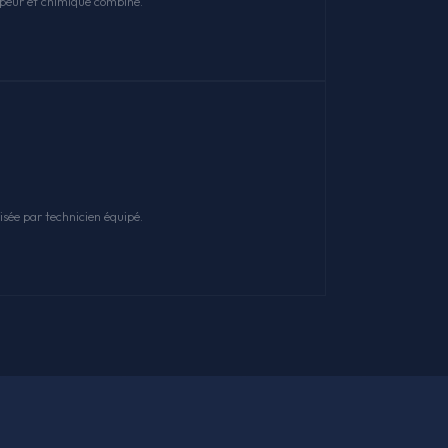
apeur et chimique combiné.
sée par technicien équipé.