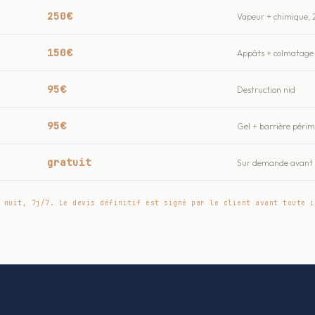
250€
Vapeur + chimique, 
150€
Appâts + colmatage 
95€
Destruction nid
95€
Gel + barrière péri
gratuit
Sur demande avant t
 nuit, 7j/7. Le devis définitif est signé par le client avant toute i