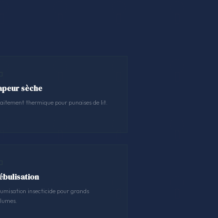
apeur sèche
aitement thermique pour punaises de lit.
ébulisation
umisation insecticide pour grands
lumes.