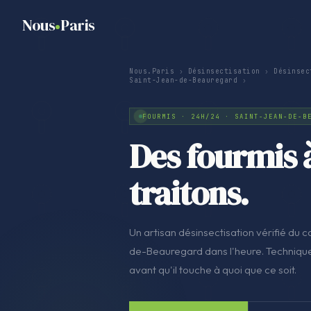
Nous
Paris
Nous.Paris
›
Désinsectisation
›
Désinsec
Saint-Jean-de-Beauregard
›
FOURMIS · 24H/24 · SAINT-JEAN-DE-B
Des fourmis 
traitons.
Un artisan désinsectisation vérifié du co
de-Beauregard dans l'heure. Technique 
avant qu'il touche à quoi que ce soit.