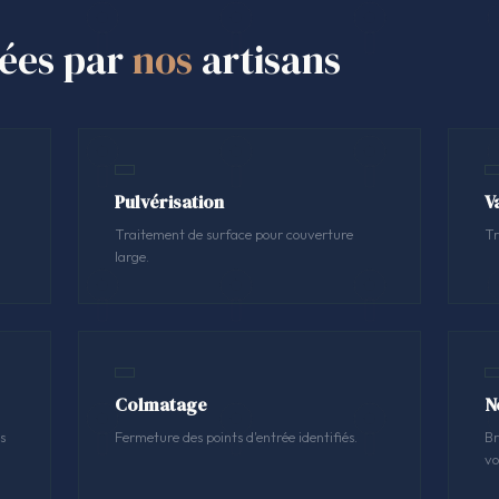
sées par
nos
artisans
Pulvérisation
V
Traitement de surface pour couverture
Tr
large.
Colmatage
N
s
Fermeture des points d'entrée identifiés.
Br
vo