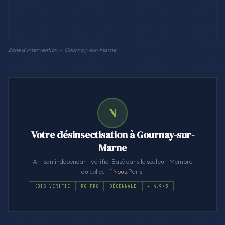
Zone d'intervention — Gournay-sur-Marne
N
Votre désinsectisation à Gournay-sur-
Marne
Artisan indépendant vérifié. Basé dans le secteur. Membre
du collectif
Nous
.Paris.
KBIS VÉRIFIÉ
RC PRO
DÉCENNALE
★ 4.9/5