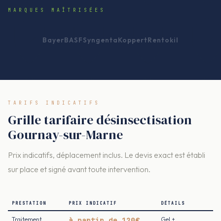
MARQUES MAÎTRISÉES
Bayer
BASF
Syngenta
Koppert
Rentokil
TARIFS INDICATIFS
Grille tarifaire désinsectisation
Gournay-sur-Marne
Prix indicatifs, déplacement inclus. Le devis exact est établi
sur place et signé avant toute intervention.
PRESTATION
PRIX INDICATIF
DÉTAILS
Traitement
à partir de 120€
Gel +