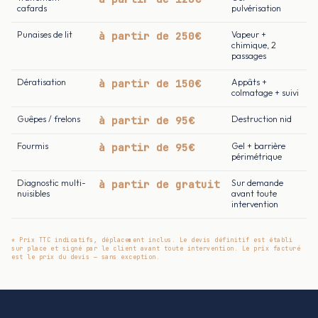
cafards
pulvérisation
Punaises de lit
à partir de 250€
Vapeur +
chimique, 2
passages
Dératisation
à partir de 150€
Appâts +
colmatage + suivi
Guêpes / frelons
à partir de 95€
Destruction nid
Fourmis
à partir de 95€
Gel + barrière
périmétrique
Diagnostic multi-
à partir de gratuit
Sur demande
nuisibles
avant toute
intervention
* Prix TTC indicatifs, déplacement inclus. Le devis définitif est établi
sur place et signé par le client avant toute intervention. Le prix facturé
est le prix du devis — sans exception.