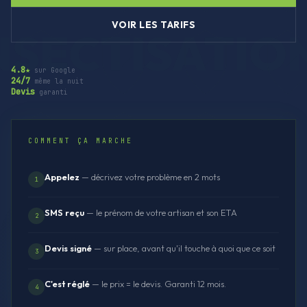
VOIR LES TARIFS
4.8★
sur Google
24/7
même la nuit
Devis
garanti
COMMENT ÇA MARCHE
Appelez
— décrivez votre problème en 2 mots
1
SMS reçu
— le prénom de votre artisan et son ETA
2
Devis signé
— sur place, avant qu'il touche à quoi que ce soit
3
C'est réglé
— le prix = le devis. Garanti 12 mois.
4