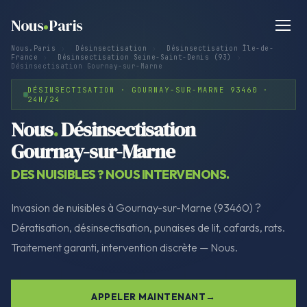
Nous
Paris
Nous.Paris
›
Désinsectisation
›
Désinsectisation Île-de-
France
›
Désinsectisation Seine-Saint-Denis (93)
›
Désinsectisation Gournay-sur-Marne
DÉSINSECTISATION · GOURNAY-SUR-MARNE 93460 ·
24H/24
Nous
.
Désinsectisation
Gournay-sur-Marne
DES NUISIBLES ? NOUS INTERVENONS.
Invasion de nuisibles à Gournay-sur-Marne (93460) ?
Dératisation, désinsectisation, punaises de lit, cafards, rats.
Traitement garanti, intervention discrète — Nous.
APPELER MAINTENANT