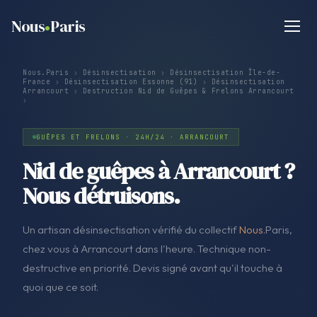
Nous
Paris
Nous.Paris
›
Désinsectisation
›
Désinsectisation Île-de-
France
›
Désinsectisation Essonne (91)
›
Désinsectisation
Arrancourt
›
Destruction Nid de Guêpes & Frelons Arrancourt
›
GUÊPES ET FRELONS · 24H/24 · ARRANCOURT
Nid de guêpes à Arrancourt ?
Nous détruisons.
Un artisan désinsectisation vérifié du collectif
Nous
.Paris,
chez vous à Arrancourt dans l'heure. Technique non-
destructive en priorité. Devis signé avant qu'il touche à
quoi que ce soit.