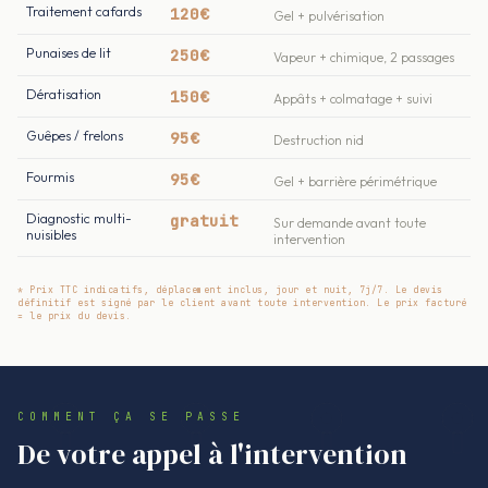
Traitement cafards
120€
Gel + pulvérisation
Punaises de lit
250€
Vapeur + chimique, 2 passages
Dératisation
150€
Appâts + colmatage + suivi
Guêpes / frelons
95€
Destruction nid
Fourmis
95€
Gel + barrière périmétrique
Diagnostic multi-
gratuit
Sur demande avant toute
nuisibles
intervention
* Prix TTC indicatifs, déplacement inclus, jour et nuit, 7j/7. Le devis
définitif est signé par le client avant toute intervention. Le prix facturé
= le prix du devis.
COMMENT ÇA SE PASSE
De votre appel à l'intervention