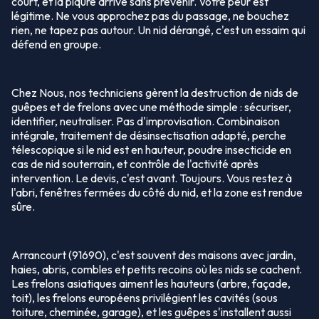
court, et la piqûre arrive sans prévenir. Votre peur est
légitime. Ne vous approchez pas du passage, ne bouchez
rien, ne tapez pas autour. Un nid dérangé, c'est un essaim qui
défend en groupe.
Chez Nous, nos techniciens gèrent la destruction de nids de
guêpes et de frelons avec une méthode simple : sécuriser,
identifier, neutraliser. Pas d'improvisation. Combinaison
intégrale, traitement de désinsectisation adapté, perche
télescopique si le nid est en hauteur, poudre insecticide en
cas de nid souterrain, et contrôle de l'activité après
intervention. Le devis, c'est avant. Toujours. Vous restez à
l'abri, fenêtres fermées du côté du nid, et la zone est rendue
sûre.
Arrancourt (91690), c'est souvent des maisons avec jardin,
haies, abris, combles et petits recoins où les nids se cachent.
Les frelons asiatiques aiment les hauteurs (arbre, façade,
toit), les frelons européens privilégient les cavités (sous
toiture, cheminée, garage), et les guêpes s'installent aussi