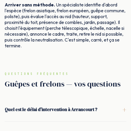
Arriver sans méthode.
Un spécialiste identifie d'abord
l'espèce (frelon asiatique, frelon européen, guêpe commune,
poliste), puis évalue l'accès au nid (hauteur, support,
proximité du toit, présence de combles, jardin, passage). Il
choisit l'équipement (perche télescopique, échelle, nacelle si
nécessaire), annonce le cadre, traite, retire le nid si possible,
puis contrôle la neutralisation. C'est simple, carré, et ça se
termine.
QUESTIONS FRÉQUENTES
Guêpes et frelons — vos questions
+
Quel est le délai d'intervention à Arrancourt ?
<p>Sous 24 h. En saison haute (mai à septembre),
l'intervention est souvent possible le jour même. L'objectif est