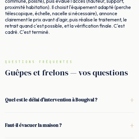
commune, poliste), puis évalue l'accès (hauteur, support,
proximité habitation). Il choisit l'équipement adapté (perche
télescopique, échelle, nacelle si nécessaire), annonce
clairement le prix avant d'agir, puis réalise le traitement, le
retrait quand c'est possible, et la vérification finale. C'est
cadré. C'est terminé.
QUESTIONS FRÉQUENTES
Guêpes et frelons — vos questions
+
Quel est le délai d'intervention à Bougival ?
<p>Sous 24 h. En pleine saison (mai à septembre),
l'intervention a souvent lieu le jour même. L'objectif est de
+
Faut-il évacuer la maison ?
sécuriser rapidement l'accès au jardin, à la terrasse ou aux
<p>Non. Pendant l'intervention, il est demandé de rester à
combles dès qu'un nid de guêpes ou de frelons est repéré.