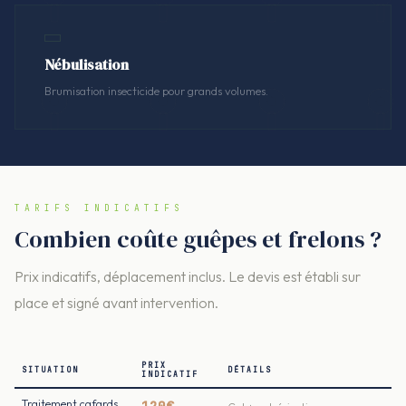
Nébulisation
Brumisation insecticide pour grands volumes.
TARIFS INDICATIFS
Combien coûte guêpes et frelons ?
Prix indicatifs, déplacement inclus. Le devis est établi sur
place et signé avant intervention.
PRIX
SITUATION
DÉTAILS
INDICATIF
Traitement cafards
120€