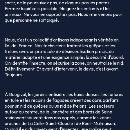
sortir, ne le poursuivez pas, ne claquez pas les portes.
Fermez la pièce si possible, éloignez les enfants et les
animaux. Ne vous en approchez pas. Nous intervenons pour
que personne ne soit piqué.
Nous, c'est un collectif d'artisans indépendants vérifiés en
Île-de-France. Nos techniciens traitent les guêpes et les
frelons avec un protocole de désinsectisation précis, du
matériel adapté et une exigence simple : la sécurité d'abord.
On identifie l'insecte, on sécurise la zone, on neutralise le nid.
Définitivement. Et avant d'intervenir, le devis, c'est avant.
Toujours.
À Bougival, les jardins en lisière, les haies denses, les toitures
en tuile et les recoins de façades créent des abris parfaits
pour un nid de guêpes ou un nid de frelons. Les secteurs
autour du centre, de la Jonchère et des bords de Seine
reviennent souvent dans nos appels, comme les zones
proches de La Celle-Saint-Cloud et de Rueil-Malmaison.
Quand il y a du va-et-vient d'insectes, une piqûre peut