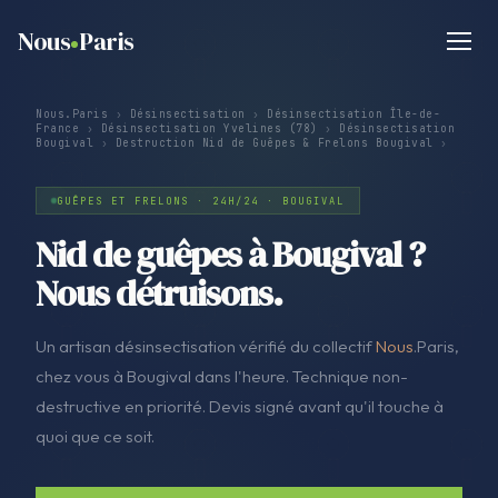
Nous
Paris
Nous.Paris
›
Désinsectisation
›
Désinsectisation Île-de-
France
›
Désinsectisation Yvelines (78)
›
Désinsectisation
Bougival
›
Destruction Nid de Guêpes & Frelons Bougival
›
GUÊPES ET FRELONS · 24H/24 · BOUGIVAL
Nid de guêpes à Bougival ?
Nous détruisons.
Un artisan désinsectisation vérifié du collectif
Nous
.Paris,
chez vous à Bougival dans l'heure. Technique non-
destructive en priorité. Devis signé avant qu'il touche à
quoi que ce soit.