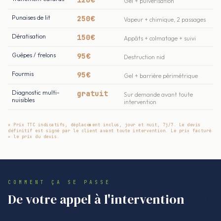
Gel + pulvérisation
Punaises de lit
250€
Vapeur + chimique, 2 passages
Dératisation
150€
Appâts + colmatage + suivi
Guêpes / frelons
95€
Destruction nid
Fourmis
95€
Gel + barrière périmétrique
Diagnostic multi-
gratuit
Sur demande avant toute
nuisibles
intervention
* Prix TTC indicatifs, déplacement inclus, jour et nuit, 7j/7. Le devis
définitif est signé par le client avant toute intervention. Le prix facturé
= le prix du devis.
COMMENT ÇA SE PASSE
De votre appel à l'intervention