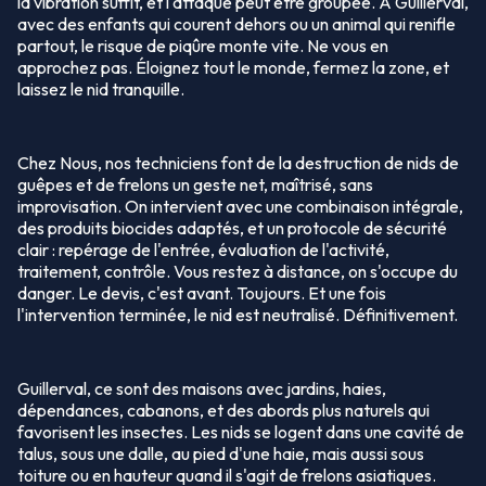
la vibration suffit, et l'attaque peut être groupée. À Guillerval,
avec des enfants qui courent dehors ou un animal qui renifle
partout, le risque de piqûre monte vite. Ne vous en
approchez pas. Éloignez tout le monde, fermez la zone, et
laissez le nid tranquille.
Chez Nous, nos techniciens font de la destruction de nids de
guêpes et de frelons un geste net, maîtrisé, sans
improvisation. On intervient avec une combinaison intégrale,
des produits biocides adaptés, et un protocole de sécurité
clair : repérage de l'entrée, évaluation de l'activité,
traitement, contrôle. Vous restez à distance, on s'occupe du
danger. Le devis, c'est avant. Toujours. Et une fois
l'intervention terminée, le nid est neutralisé. Définitivement.
Guillerval, ce sont des maisons avec jardins, haies,
dépendances, cabanons, et des abords plus naturels qui
favorisent les insectes. Les nids se logent dans une cavité de
talus, sous une dalle, au pied d'une haie, mais aussi sous
toiture ou en hauteur quand il s'agit de frelons asiatiques.