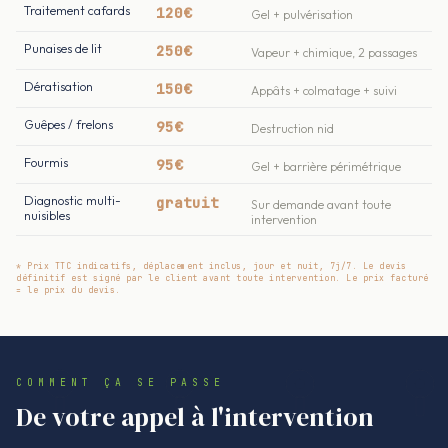
Traitement cafards
120€
Gel + pulvérisation
Punaises de lit
250€
Vapeur + chimique, 2 passages
Dératisation
150€
Appâts + colmatage + suivi
Guêpes / frelons
95€
Destruction nid
Fourmis
95€
Gel + barrière périmétrique
Diagnostic multi-
gratuit
Sur demande avant toute
nuisibles
intervention
* Prix TTC indicatifs, déplacement inclus, jour et nuit, 7j/7. Le devis
définitif est signé par le client avant toute intervention. Le prix facturé
= le prix du devis.
COMMENT ÇA SE PASSE
De votre appel à l'intervention