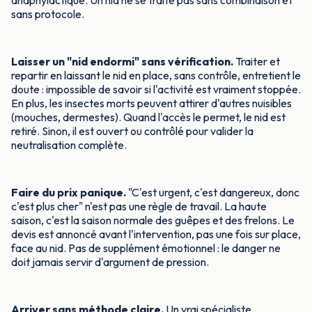
anaphylactique. Un nid ne se traite pas sans combinaison et
sans protocole.
Laisser un "nid endormi" sans vérification.
Traiter et
repartir en laissant le nid en place, sans contrôle, entretient le
doute : impossible de savoir si l'activité est vraiment stoppée.
En plus, les insectes morts peuvent attirer d'autres nuisibles
(mouches, dermestes). Quand l'accès le permet, le nid est
retiré. Sinon, il est ouvert ou contrôlé pour valider la
neutralisation complète.
Faire du prix panique.
"C'est urgent, c'est dangereux, donc
c'est plus cher" n'est pas une règle de travail. La haute
saison, c'est la saison normale des guêpes et des frelons. Le
devis est annoncé avant l'intervention, pas une fois sur place,
face au nid. Pas de supplément émotionnel : le danger ne
doit jamais servir d'argument de pression.
Arriver sans méthode claire.
Un vrai spécialiste