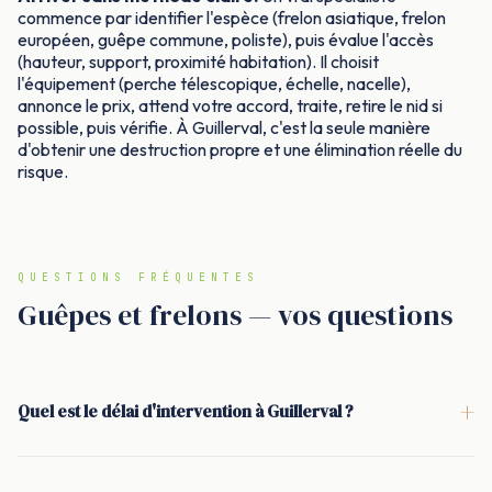
commence par identifier l'espèce (frelon asiatique, frelon
européen, guêpe commune, poliste), puis évalue l'accès
(hauteur, support, proximité habitation). Il choisit
l'équipement (perche télescopique, échelle, nacelle),
annonce le prix, attend votre accord, traite, retire le nid si
possible, puis vérifie. À Guillerval, c'est la seule manière
d'obtenir une destruction propre et une élimination réelle du
risque.
QUESTIONS FRÉQUENTES
Guêpes et frelons — vos questions
+
Quel est le délai d'intervention à Guillerval ?
<p>Sous 24 h. En saison haute (mai à septembre), c'est
souvent le jour même. Le plus important est de ne pas