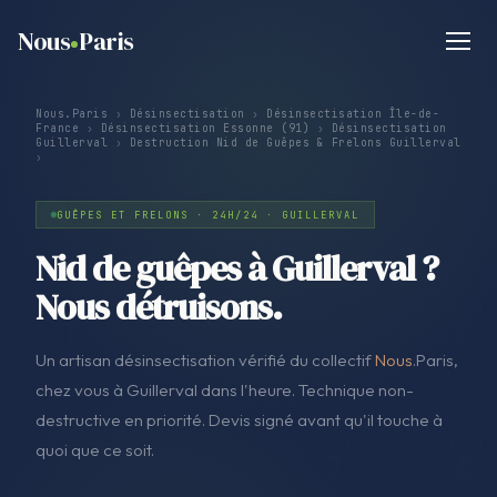
Nous
Paris
Nous.Paris
›
Désinsectisation
›
Désinsectisation Île-de-
France
›
Désinsectisation Essonne (91)
›
Désinsectisation
Guillerval
›
Destruction Nid de Guêpes & Frelons Guillerval
›
GUÊPES ET FRELONS · 24H/24 · GUILLERVAL
Nid de guêpes à Guillerval ?
Nous détruisons.
Un artisan désinsectisation vérifié du collectif
Nous
.Paris,
chez vous à Guillerval dans l'heure. Technique non-
destructive en priorité. Devis signé avant qu'il touche à
quoi que ce soit.