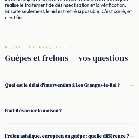
réalise le traitement de désinsectisation et la vérification.
Ensuite seulement, le nid est retiré si possible. C'est carré, et
c'est fini.
QUESTIONS FRÉQUENTES
Guêpes et frelons — vos questions
+
Quel est le délai d'intervention à Les Granges-le-Roi ?
<p>À Les Granges-le-Roi, l'intervention a lieu sous 24 h. En
saison haute (mai à septembre), c'est souvent le jour même.
+
Faut-il évacuer la maison ?
L'objectif est simple : sécuriser vite, sans précipitation, et
<p>Non, dans la grande majorité des cas. Il est demandé de
neutraliser le nid définitivement.</p>
rester à l'intérieur pendant l'intervention (souvent 20 à 30
+
Frelon asiatique, européen ou guêpe : quelle différence ?
minutes), avec les fenêtres fermées du côté du nid. Le