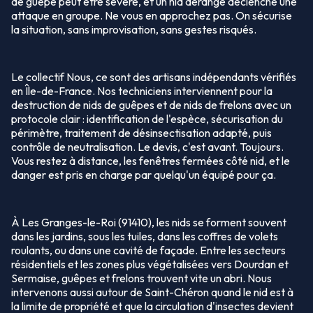
de guêpe peut être sévère, et un nid dérangé déclenche une
attaque en groupe. Ne vous en approchez pas. On sécurise
la situation, sans improvisation, sans gestes risqués.
Le collectif Nous, ce sont des artisans indépendants vérifiés
en Île-de-France. Nos techniciens interviennent pour la
destruction de nids de guêpes et de nids de frelons avec un
protocole clair : identification de l'espèce, sécurisation du
périmètre, traitement de désinsectisation adapté, puis
contrôle de neutralisation. Le devis, c'est avant. Toujours.
Vous restez à distance, les fenêtres fermées côté nid, et le
danger est pris en charge par quelqu'un équipé pour ça.
À Les Granges-le-Roi (91410), les nids se forment souvent
dans les jardins, sous les tuiles, dans les coffres de volets
roulants, ou dans une cavité de façade. Entre les secteurs
résidentiels et les zones plus végétalisées vers Dourdan et
Sermaise, guêpes et frelons trouvent vite un abri. Nous
intervenons aussi autour de Saint-Chéron quand le nid est à
la limite de propriété et que la circulation d'insectes devient