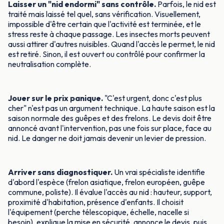
Laisser un "nid endormi" sans contrôle.
Parfois, le nid est
traité mais laissé tel quel, sans vérification. Visuellement,
impossible d'être certain que l'activité est terminée, et le
stress reste à chaque passage. Les insectes morts peuvent
aussi attirer d'autres nuisibles. Quand l'accès le permet, le nid
est retiré. Sinon, il est ouvert ou contrôlé pour confirmer la
neutralisation complète.
Jouer sur le prix panique.
"C'est urgent, donc c'est plus
cher" n'est pas un argument technique. La haute saison est la
saison normale des guêpes et des frelons. Le devis doit être
annoncé avant l'intervention, pas une fois sur place, face au
nid. Le danger ne doit jamais devenir un levier de pression.
Arriver sans diagnostiquer.
Un vrai spécialiste identifie
d'abord l'espèce (frelon asiatique, frelon européen, guêpe
commune, poliste). Il évalue l'accès au nid : hauteur, support,
proximité d'habitation, présence d'enfants. Il choisit
l'équipement (perche télescopique, échelle, nacelle si
besoin), explique la mise en sécurité, annonce le devis, puis