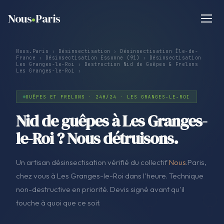
Nous
Paris
Nous.Paris
›
Désinsectisation
›
Désinsectisation Île-de-
France
›
Désinsectisation Essonne (91)
›
Désinsectisation
Les Granges-le-Roi
›
Destruction Nid de Guêpes & Frelons
Les Granges-le-Roi
›
GUÊPES ET FRELONS · 24H/24 · LES GRANGES-LE-ROI
Nid de guêpes à Les Granges-
le-Roi ? Nous détruisons.
Un artisan désinsectisation vérifié du collectif
Nous
.Paris,
chez vous à Les Granges-le-Roi dans l'heure. Technique
non-destructive en priorité. Devis signé avant qu'il
touche à quoi que ce soit.