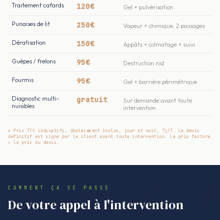
Traitement cafards
120€
Gel + pulvérisation
Punaises de lit
250€
Vapeur + chimique, 2 passages
Dératisation
150€
Appâts + colmatage + suivi
Guêpes / frelons
95€
Destruction nid
Fourmis
95€
Gel + barrière périmétrique
Diagnostic multi-
gratuit
Sur demande avant toute
nuisibles
intervention
* Prix TTC indicatifs, déplacement inclus, jour et nuit, 7j/7. Le devis
définitif est signé par le client avant toute intervention. Le prix facturé
= le prix du devis.
COMMENT ÇA SE PASSE
De votre appel à l'intervention