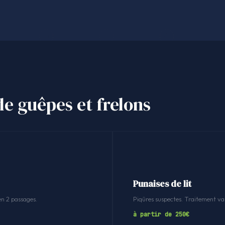
de guêpes et frelons
Punaises de lit
en 2 passages.
Piqûres suspectes. Traitement v
à partir de 250€