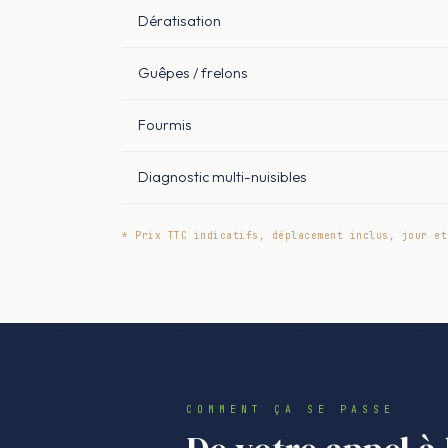
Dératisation
Guêpes / frelons
Fourmis
Diagnostic multi-nuisibles
* Prix TTC indicatifs, déplacement inclus, jour et
COMMENT ÇA SE PASSE