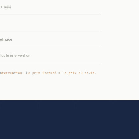
+ suivi
métrique
oute intervention
ntervention. Le prix facturé = le prix du devis.