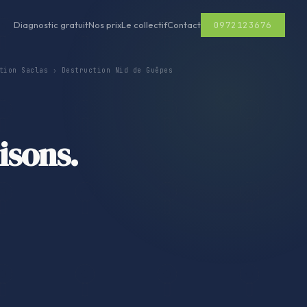
0972123676
Diagnostic gratuit
Nos prix
Le collectif
Contact
tion Saclas
›
Destruction Nid de Guêpes
isons.