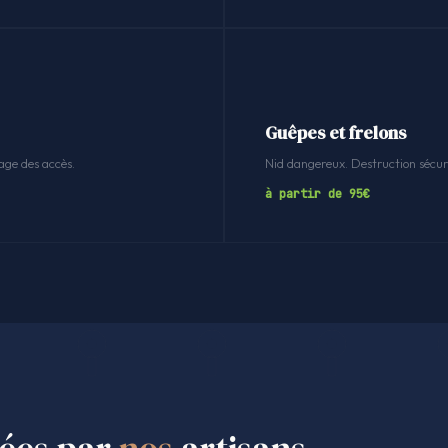
Guêpes et frelons
age des accès.
Nid dangereux. Destruction sécuri
à partir de 95€