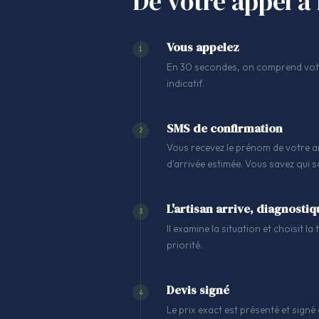
De votre appel à 
Vous appelez
1
En 30 secondes, on comprend votre
indicatif.
SMS de confirmation
2
Vous recevez le prénom de votre ar
d'arrivée estimée. Vous savez qui 
L'artisan arrive, diagnostiq
3
Il examine la situation et choisit l
priorité.
Devis signé
4
Le prix exact est présenté et signé 