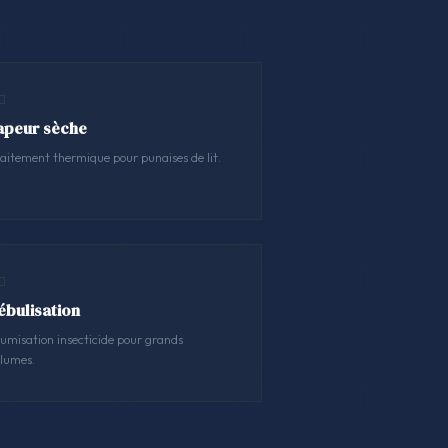
apeur sèche
aitement thermique pour punaises de lit.
ébulisation
umisation insecticide pour grands
lumes.