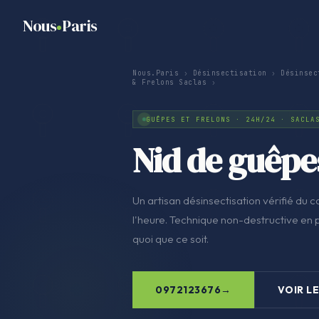
Nous
Paris
Nous.Paris
›
Désinsectisation
›
Désinsec
& Frelons Saclas
›
GUÊPES ET FRELONS · 24H/24 · SACLA
Nid de guêpes
Un artisan désinsectisation vérifié du co
l'heure. Technique non-destructive en pr
quoi que ce soit.
0972123676
VOIR LE