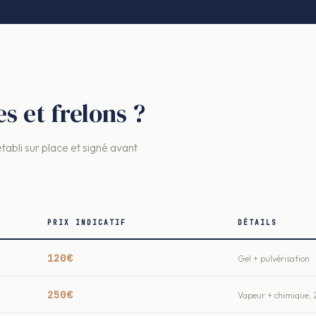
 et frelons ?
établi sur place et signé avant
PRIX INDICATIF
DÉTAILS
120€
Gel + pulvérisation
250€
Vapeur + chimique, 