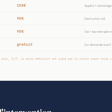
150€
Appâts + colmatage 
95€
Destruction nid
95€
Gel + barrière péri
gratuit
Sur demande avant t
 nuit, 7j/7. Le devis définitif est signé par le client avant toute i