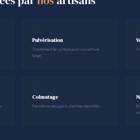
sées par
nos
artisans
Pulvérisation
V
Traitement de surface pour couverture
Tr
large.
Colmatage
N
s
Fermeture des points d'entrée identifiés.
Br
vo