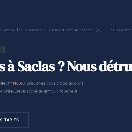
tisation Île-de-France
›
Désinsectisation Essonne (91)
›
Désinsectisa
S
 à Saclas ? Nous détru
llectif
Nous
.Paris, chez vous à Saclas dans
iorité. Devis signé avant qu'il touche à
S TARIFS