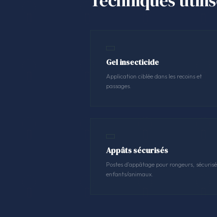
Techniques utili
Gel insecticide
Application ciblée dans les recoins et
passages.
Appâts sécurisés
Postes d'appâtage pour rongeurs, sécurisé
enfants/animaux.