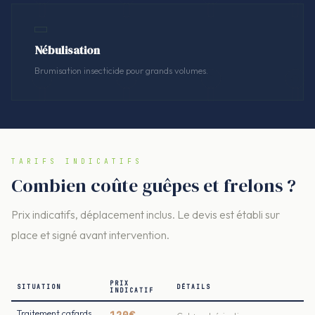
Nébulisation
Brumisation insecticide pour grands volumes.
TARIFS INDICATIFS
Combien coûte guêpes et frelons ?
Prix indicatifs, déplacement inclus. Le devis est établi sur
place et signé avant intervention.
PRIX
SITUATION
DÉTAILS
INDICATIF
Traitement cafards
120€