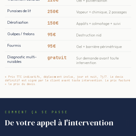
Gel + pulvérisation
Punaises de lit
250€
Vapeur + chimique, 2 passages
Dératisation
150€
Appâts + colmatage + suivi
Guêpes / frelons
95€
Destruction nid
Fourmis
95€
Gel + barrière périmétrique
Diagnostic multi-
gratuit
Sur demande avant toute
nuisibles
intervention
* Prix TTC indicatifs, déplacement inclus, jour et nuit, 7j/7. Le devis
définitif est signé par le client avant toute intervention. Le prix facturé
= le prix du devis.
COMMENT ÇA SE PASSE
De votre appel à l'intervention