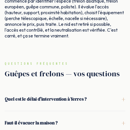
commence par identifier l'espèce (frelon asiatique, frelon
européen, guêpe commune, poliste). Il évalue l'accès
(hauteur, support, proximité habitation), choisit l'équipement
(perche télescopique, échelle, nacelle si nécessaire),
annonce le prix, puis traite. Le nid est retiré si possible,
l'accès est contrôlé, et la neutralisation est vérifiée. C'est
carré, et ça se termine vraiment.
QUESTIONS FRÉQUENTES
Guêpes et frelons — vos questions
+
Quel est le délai d'intervention à Yerres ?
<p>Sous 24 h. En saison haute (mai à septembre), une
intervention le jour même est fréquente lorsque le planning le
+
Faut-il évacuer la maison ?
permet. L'objectif est de sécuriser rapidement la zone et de