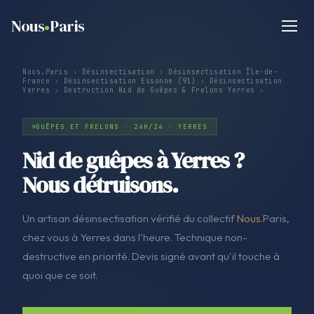
Nous
Paris
Nous.Paris
›
Désinsectisation
›
Désinsectisation Île-de-
France
›
Désinsectisation Essonne (91)
›
Désinsectisation
Yerres
›
Destruction Nid de Guêpes & Frelons Yerres
›
GUÊPES ET FRELONS · 24H/24 · YERRES
Nid de guêpes à Yerres ?
Nous détruisons.
Un artisan désinsectisation vérifié du collectif
Nous
.Paris,
chez vous à Yerres dans l'heure. Technique non-
destructive en priorité. Devis signé avant qu'il touche à
quoi que ce soit.