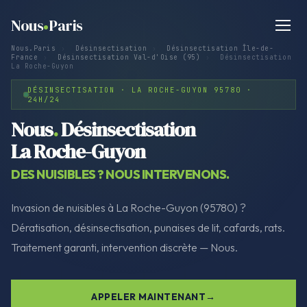
Nous
Paris
Nous.Paris
›
Désinsectisation
›
Désinsectisation Île-de-
France
›
Désinsectisation Val-d'Oise (95)
›
Désinsectisation
La Roche-Guyon
DÉSINSECTISATION · LA ROCHE-GUYON 95780 ·
24H/24
Nous
.
Désinsectisation
La Roche-Guyon
DES NUISIBLES ? NOUS INTERVENONS.
Invasion de nuisibles à La Roche-Guyon (95780) ?
Dératisation, désinsectisation, punaises de lit, cafards, rats.
Traitement garanti, intervention discrète — Nous.
APPELER MAINTENANT