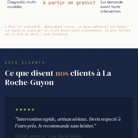
Diagnostic multi-
à partir de gratuit
Sur demande
nuisibles
avant toute
intervention
* Prix TTC indicatifs, déplacement inclus. Le devis définitif est établi
sur place et signé par le client avant toute intervention. Le prix facturé
est le prix du devis — sans exception.
AVIS CLIENTS
Ce que disent
nos
clients à La
Roche-Guyon
★★★★★
"Intervention rapide, artisan sérieux. Devis respecté à
l'euro près. Je recommande sans hésiter."
Client vérifié · La Roche-Guyon