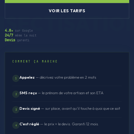
VOIR LES TARIFS
4.8★
sur Google
24/7
même la nuit
Devis
garanti
COMMENT ÇA MARCHE
Appelez
— décrivez votre problème en 2 mots
1
SMS reçu
— le prénom de votre artisan et son ETA
2
Devis signé
— sur place, avant qu'il touche à quoi que ce soit
3
C'est réglé
— le prix = le devis. Garanti 12 mois.
4