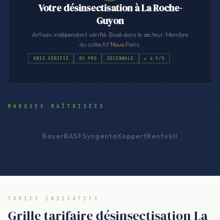
Votre désinsectisation à La Roche-
Guyon
Artisan indépendant vérifié. Basé dans le secteur. Membre
du collectif
Nous
.Paris.
KBIS VÉRIFIÉ
RC PRO
DÉCENNALE
★ 4.9/5
MARQUES MAÎTRISÉES
Bayer
BASF
Syngenta
Koppert
Rentokil
TARIFS INDICATIFS
Grille tarifaire désinsectisation La