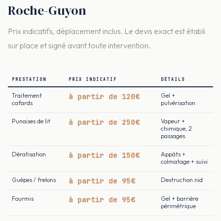
Roche-Guyon
Prix indicatifs, déplacement inclus. Le devis exact est établi
sur place et signé avant toute intervention.
PRESTATION
PRIX INDICATIF
DÉTAILS
Traitement
à partir de 120€
Gel +
cafards
pulvérisation
Punaises de lit
à partir de 250€
Vapeur +
chimique, 2
passages
Dératisation
à partir de 150€
Appâts +
colmatage + suivi
Guêpes / frelons
à partir de 95€
Destruction nid
Fourmis
à partir de 95€
Gel + barrière
périmétrique