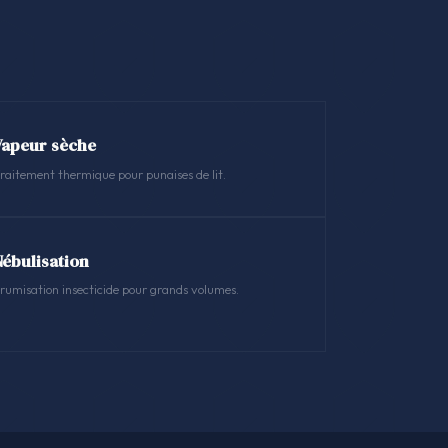
Vapeur sèche
raitement thermique pour punaises de lit.
Nébulisation
rumisation insecticide pour grands volumes.