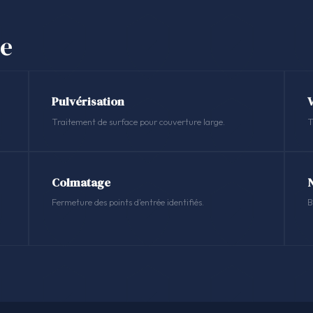
se
Pulvérisation
Traitement de surface pour couverture large.
T
Colmatage
Fermeture des points d'entrée identifiés.
B