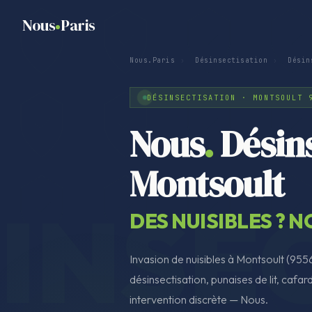
Nous
Paris
Nous.Paris
›
Désinsectisation
›
Désin
DÉSINSECTISATION · MONTSOULT 
Nous
.
Désins
Montsoult
DES NUISIBLES ? 
Invasion de nuisibles à Montsoult (955
désinsectisation, punaises de lit, cafard
intervention discrète — Nous.