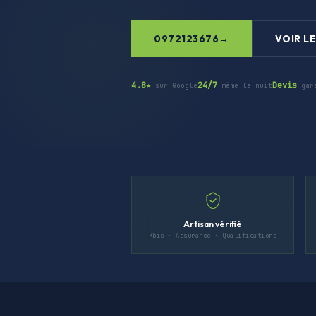
0972123676
VOIR LE
4.8★
24/7
Devis
sur Google
même la nuit
gar
Artisan vérifié
Kbis · Assurance · Qualifications