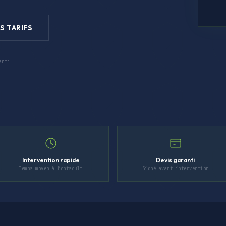
S TARIFS
anti
Intervention rapide
Devis garanti
Temps moyen à Montsoult
Signé avant intervention