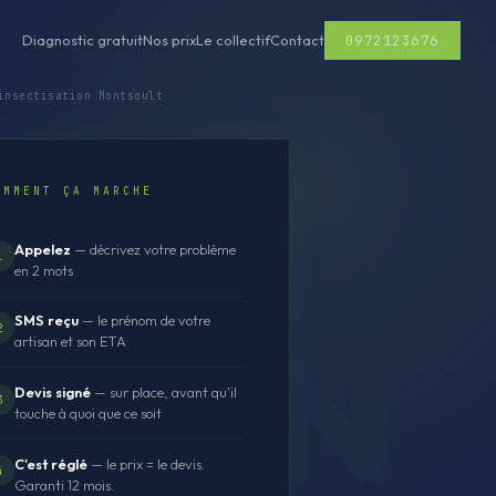
0972123676
Diagnostic gratuit
Nos prix
Le collectif
Contact
nsectisation Montsoult
OMMENT ÇA MARCHE
Appelez
— décrivez votre problème
1
en 2 mots
SMS reçu
— le prénom de votre
2
artisan et son ETA
Devis signé
— sur place, avant qu'il
3
touche à quoi que ce soit
C'est réglé
— le prix = le devis.
4
Garanti 12 mois.