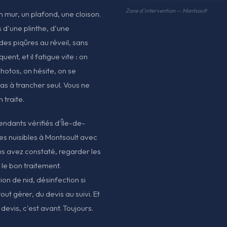
Zone d'intervention — Montsoult
mur, un plafond, une cloison.
 d'une plinthe, d'une
 des piqûres au réveil, sans
ent, et il fatigue vite : on
hotos, on hésite, on se
as à trancher seul. Vous ne
 traite.
pendants vérifiés d'Île-de-
es nuisibles à Montsoult avec
s avez constaté, regarder les
 le bon traitement.
ion de nid, désinfection si
out gérer, du devis au suivi. Et
devis, c'est avant. Toujours.