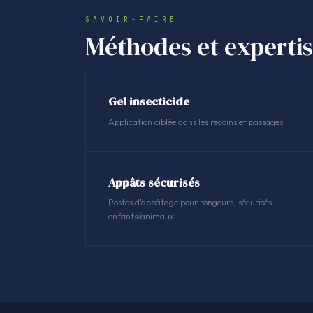
SAVOIR-FAIRE
Méthodes et experti
Gel insecticide
Application ciblée dans les recoins et passages.
Appâts sécurisés
Postes d'appâtage pour rongeurs, sécurisés
enfants/animaux.