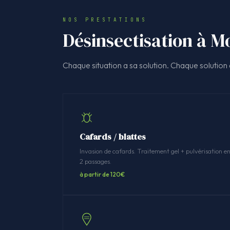
NOS PRESTATIONS
Désinsectisation à Mo
Chaque situation a sa solution. Chaque solution a
Cafards / blattes
Invasion de cafards. Traitement gel + pulvérisation e
2 passages.
à partir de 120€