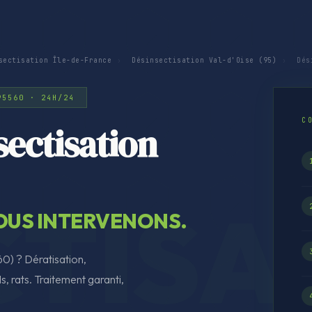
sectisation Île-de-France
›
Désinsectisation Val-d'Oise (95)
›
Dési
95560 · 24H/24
C
ectisation
NOUS INTERVENONS.
60) ? Dératisation,
s, rats. Traitement garanti,