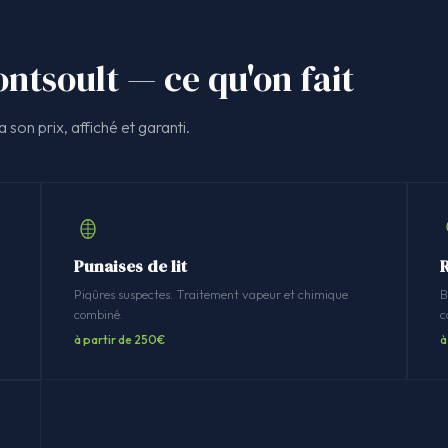
ntsoult — ce qu'on fait
 son prix, affiché et garanti.
Punaises de lit
R
n
Piqûres suspectes. Traitement vapeur et chimique
B
combiné.
c
à partir de 250€
à