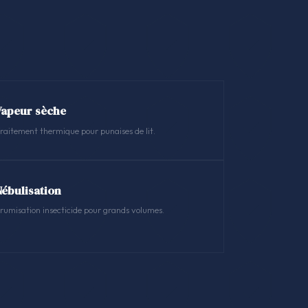
Vapeur sèche
raitement thermique pour punaises de lit.
Nébulisation
rumisation insecticide pour grands volumes.