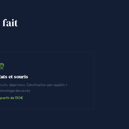
 fait
ats et souris
ruits, déjections. Dératisation par appâts +
olmatage des accès.
 partir de 150€