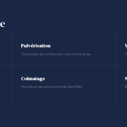
se
Pulvérisation
Traitement de surface pour couverture large.
T
Colmatage
Fermeture des points d'entrée identifiés.
B