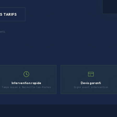
S TARIFS
anti
Intervention rapide
Devis garanti
Temps moyen à Nainville-les-Roches
Signé avant intervention