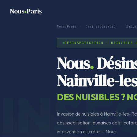
Nous
Paris
Nous.Paris
›
Désinsectisation
›
Désin
DÉSINSECTISATION · NAINVILLE-
Nous
.
Désins
Nainville-l
DES NUISIBLES ? 
Invasion de nuisibles à Nainville-les-R
désinsectisation, punaises de lit, cafard
intervention discrète — Nous.