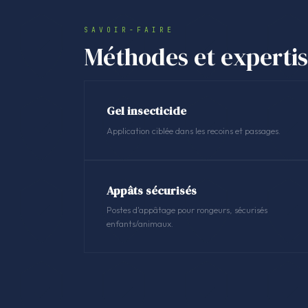
SAVOIR-FAIRE
Méthodes et experti
Gel insecticide
Application ciblée dans les recoins et passages.
Appâts sécurisés
Postes d'appâtage pour rongeurs, sécurisés
enfants/animaux.