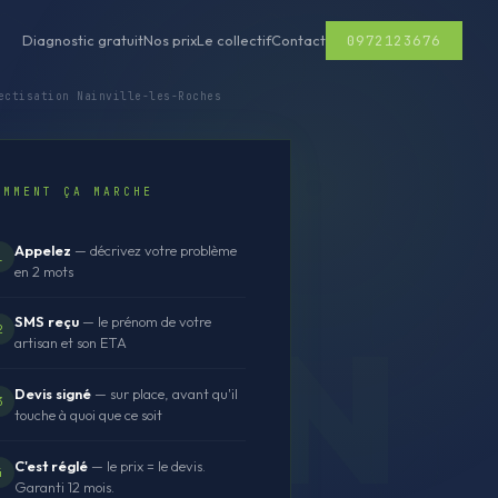
0972123676
Diagnostic gratuit
Nos prix
Le collectif
Contact
ctisation Nainville-les-Roches
OMMENT ÇA MARCHE
Appelez
— décrivez votre problème
1
en 2 mots
SMS reçu
— le prénom de votre
2
artisan et son ETA
Devis signé
— sur place, avant qu'il
3
touche à quoi que ce soit
C'est réglé
— le prix = le devis.
4
Garanti 12 mois.