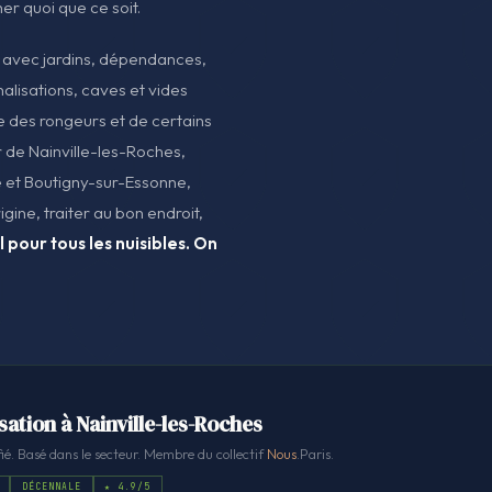
her quoi que ce soit.
 avec jardins, dépendances,
alisations, caves et vides
e des rongeurs et de certains
r de Nainville-les-Roches,
e et Boutigny-sur-Essonne,
gine, traiter au bon endroit,
 pour tous les nuisibles. On
sation à Nainville-les-Roches
ié. Basé dans le secteur. Membre du collectif
Nous
.Paris.
DÉCENNALE
★ 4.9/5