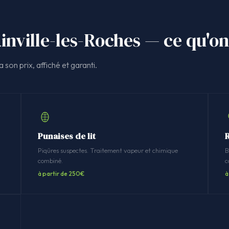
inville-les-Roches — ce qu'on
 son prix, affiché et garanti.
Punaises de lit
R
n
Piqûres suspectes. Traitement vapeur et chimique
B
combiné.
c
à partir de 250€
à