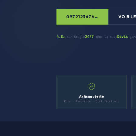
0972123676
VOIR LE
4.8★
24/7
Devis
sur Google
même la nuit
gar
Artisan vérifié
Kbis · Assurance · Qualifications