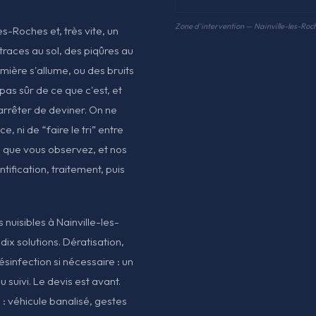
Zone d'intervention — Nainville-les-Roc
-Roches et, très vite, un
 traces au sol, des piqûres au
lumière s'allume, ou des bruits
 pas sûr de ce que c'est, et
arrêter de deviner. On ne
, ni de “faire le tri” entre
e que vous observez, et nos
ntification, traitement, puis
s nuisibles à Nainville-les-
ix solutions. Dératisation,
ésinfection si nécessaire : un
u suivi. Le devis est avant.
e : véhicule banalisé, gestes