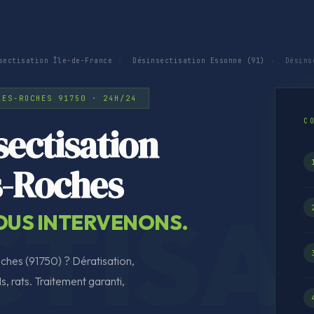
sectisation Île-de-France
›
Désinsectisation Essonne (91)
›
Désinse
LES-ROCHES 91750 · 24H/24
C
ectisation
es-Roches
NOUS INTERVENONS.
oches (91750) ? Dératisation,
s, rats. Traitement garanti,