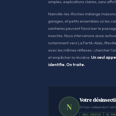
simples, explications claires, sans affic
Nainville-les-Roches mélange maisons
garages, et petits ensembles où les can
sanitaires peuvent favoriser le passag
insectes. Nous intervenons aussi autou
notamment vers La Ferté-Alais, Ittevill
avec les mêmes réflexes : chercher l'ori
et empêcher la récidive.
Un seul appel
identifie. On traite.
Votre désinsecti
N
Artisan indépendant vérif
KBIS VÉRIFIÉ
RC PRO