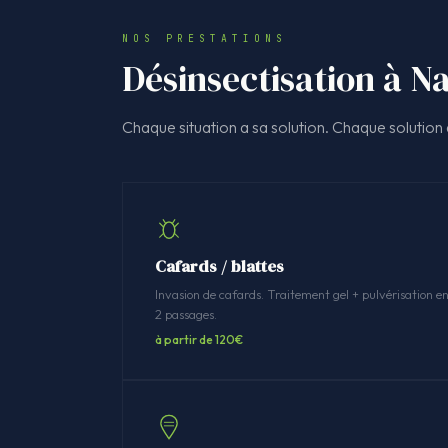
NOS PRESTATIONS
Désinsectisation à Na
Chaque situation a sa solution. Chaque solution a
Cafards / blattes
Invasion de cafards. Traitement gel + pulvérisation e
2 passages.
à partir de 120€