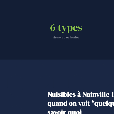
6 types
de nuisibles traités
Nuisibles à Nainville-
quand on voit “quelq
savoir quoi