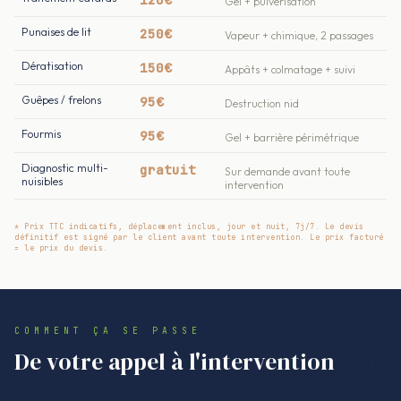
Gel + pulvérisation
Punaises de lit
250€
Vapeur + chimique, 2 passages
Dératisation
150€
Appâts + colmatage + suivi
Guêpes / frelons
95€
Destruction nid
Fourmis
95€
Gel + barrière périmétrique
Diagnostic multi-
gratuit
Sur demande avant toute
nuisibles
intervention
* Prix TTC indicatifs, déplacement inclus, jour et nuit, 7j/7. Le devis
définitif est signé par le client avant toute intervention. Le prix facturé
= le prix du devis.
COMMENT ÇA SE PASSE
De votre appel à l'intervention