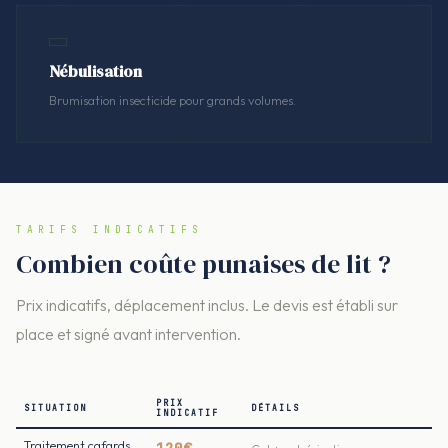
Nébulisation
Brumisation insecticide pour grands volumes.
TARIFS INDICATIFS
Combien coûte punaises de lit ?
Prix indicatifs, déplacement inclus. Le devis est établi sur
place et signé avant intervention.
PRIX
SITUATION
DÉTAILS
INDICATIF
Traitement cafards
120€