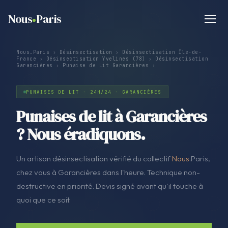
Nous
Paris
Nous.Paris
›
Désinsectisation
›
Désinsectisation Île-de-
France
›
Désinsectisation Yvelines (78)
›
Désinsectisation
Garancières
›
Punaise de Lit Garancières
›
PUNAISES DE LIT · 24H/24 · GARANCIÈRES
Punaises de lit à Garancières
? Nous éradiquons.
Un artisan désinsectisation vérifié du collectif
Nous
.Paris,
chez vous à Garancières dans l'heure. Technique non-
destructive en priorité. Devis signé avant qu'il touche à
quoi que ce soit.