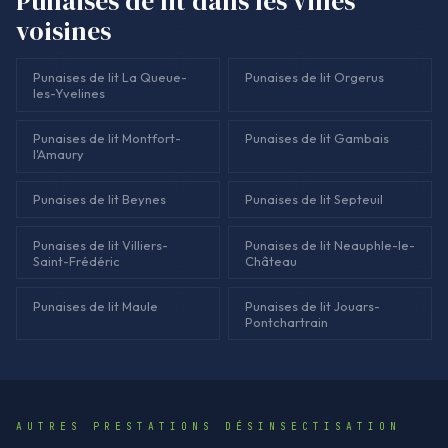
Punaises de lit dans les villes
avant qu'une infestation ne s'installe.</p>
voisines
Punaises de lit La Queue-
Punaises de lit Orgerus
les-Yvelines
Punaises de lit Montfort-
Punaises de lit Gambais
l'Amaury
Punaises de lit Beynes
Punaises de lit Septeuil
Punaises de lit Villiers-
Punaises de lit Neauphle-le-
Saint-Frédéric
Château
Punaises de lit Maule
Punaises de lit Jouars-
Pontchartrain
AUTRES PRESTATIONS DÉSINSECTISATION