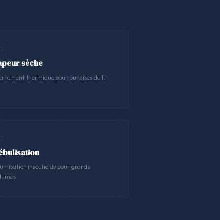
apeur sèche
aitement thermique pour punaises de lit.
ébulisation
umisation insecticide pour grands
lumes.