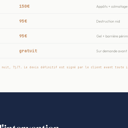
150€
Appâts + colmatage 
95€
Destruction nid
95€
Gel + barrière péri
gratuit
Sur demande avant t
 nuit, 7j/7. Le devis définitif est signé par le client avant toute i