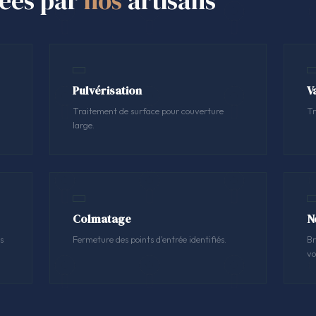
sées par
nos
artisans
Pulvérisation
V
Traitement de surface pour couverture
Tr
large.
Colmatage
N
s
Fermeture des points d'entrée identifiés.
Br
vo