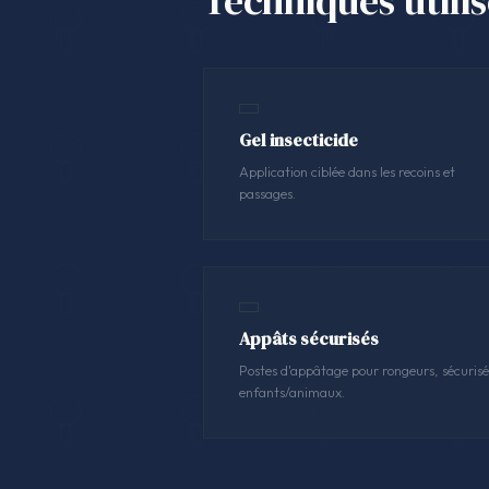
Techniques utili
Gel insecticide
Application ciblée dans les recoins et
passages.
Appâts sécurisés
Postes d'appâtage pour rongeurs, sécurisé
enfants/animaux.