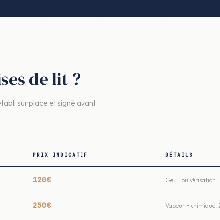
es de lit ?
établi sur place et signé avant
PRIX INDICATIF
DÉTAILS
120€
Gel + pulvérisation
250€
Vapeur + chimique, 