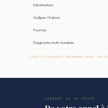
Dératisation
Guêpes / frelons
Fourmis
Diagnostic multi-nuisibles
* Prix TTC indicatifs, déplacement inclus, jour et
COMMENT ÇA SE PASSE