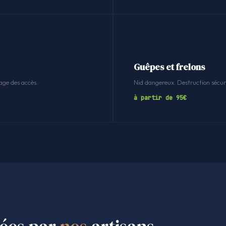
Guêpes et frelons
age des accès.
Nid dangereux. Destruction sécuri
à partir de 95€