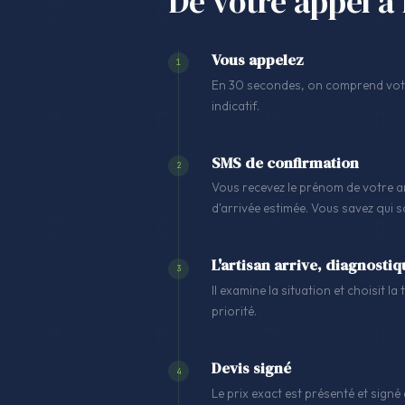
De votre appel à 
Vous appelez
1
En 30 secondes, on comprend votre
indicatif.
SMS de confirmation
2
Vous recevez le prénom de votre ar
d'arrivée estimée. Vous savez qui 
L'artisan arrive, diagnostiq
3
Il examine la situation et choisit l
priorité.
Devis signé
4
Le prix exact est présenté et signé 