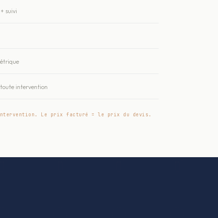
+ suivi
métrique
oute intervention
ntervention. Le prix facturé = le prix du devis.