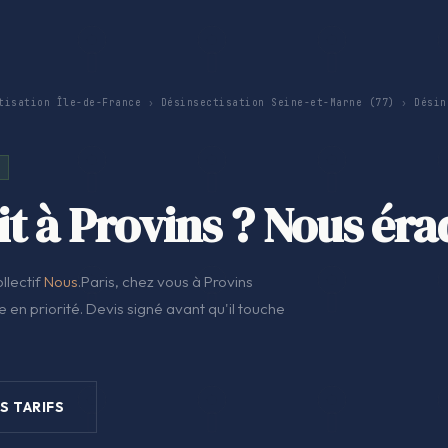
tisation Île-de-France
›
Désinsectisation Seine-et-Marne (77)
›
Désin
it à Provins ? Nous ér
llectif
Nous
.Paris, chez vous à Provins
 en priorité. Devis signé avant qu'il touche
S TARIFS