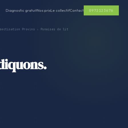
0972123676
Diagnostic gratuit
Nos prix
Le collectif
Contact
sectisation Provins
›
Punaises de lit
adiquons.