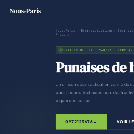
Nous
Paris
Nous.Paris
›
Désinsectisation
›
Désinsec
Provins
›
PUNAISES DE LIT · 24H/24 · PROVINS
Punaises de l
Un artisan désinsectisation vérifié du co
dans l'heure. Technique non-destructive
à quoi que ce soit.
0972123676
VOIR LE