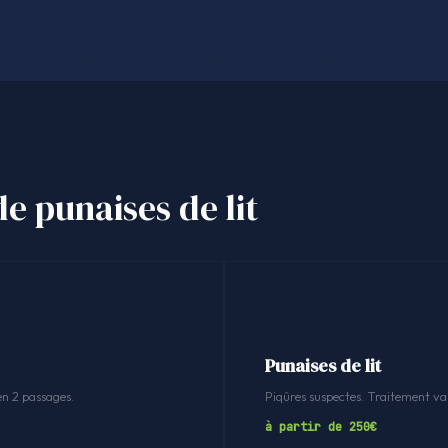
de punaises de lit
Punaises de lit
en 2 passages.
Piqûres suspectes. Traitement v
à partir de 250€