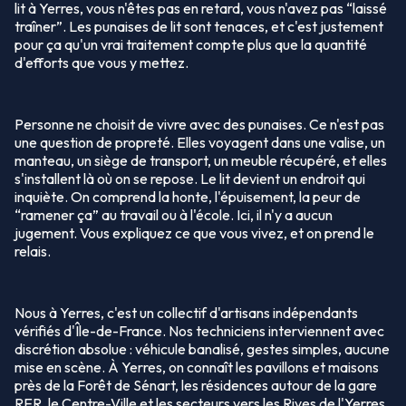
lit à Yerres, vous n'êtes pas en retard, vous n'avez pas “laissé
traîner”. Les punaises de lit sont tenaces, et c'est justement
pour ça qu'un vrai traitement compte plus que la quantité
d'efforts que vous y mettez.
Personne ne choisit de vivre avec des punaises. Ce n'est pas
une question de propreté. Elles voyagent dans une valise, un
manteau, un siège de transport, un meuble récupéré, et elles
s'installent là où on se repose. Le lit devient un endroit qui
inquiète. On comprend la honte, l'épuisement, la peur de
“ramener ça” au travail ou à l'école. Ici, il n'y a aucun
jugement. Vous expliquez ce que vous vivez, et on prend le
relais.
Nous à Yerres, c'est un collectif d'artisans indépendants
vérifiés d'Île-de-France. Nos techniciens interviennent avec
discrétion absolue : véhicule banalisé, gestes simples, aucune
mise en scène. À Yerres, on connaît les pavillons et maisons
près de la Forêt de Sénart, les résidences autour de la gare
RER, le Centre-Ville et les secteurs vers les Rives de l'Yerres.