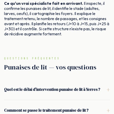
Ce qu'un vrai spécialiste fait en arrivant.
Il inspecte, il
confirme les punaises de lit, il identifie le stade (adultes,
larves, oeufs), il cartographie les foyers. Il explique le
traitement retenu, le nombre de passages, et les consignes
avant et après. Il planifie les retours (J+10 à J+15, puis J+25 à
J+30) et il contrôle. Si cette structure n'existe pas, le risque
de récidive augmente fortement.
QUESTIONS FRÉQUENTES
Punaises de lit — vos questions
+
Quel est le délai d'intervention punaise de lit à Yerres ?
<p>Pour une intervention punaise de lit à Yerres, le délai est
généralement de 24 à 48 heures. Quand la situation est
+
Comment se passe le traitement punaise de lit ?
urgente (nuits impossibles, piqûres, suspicion dans une