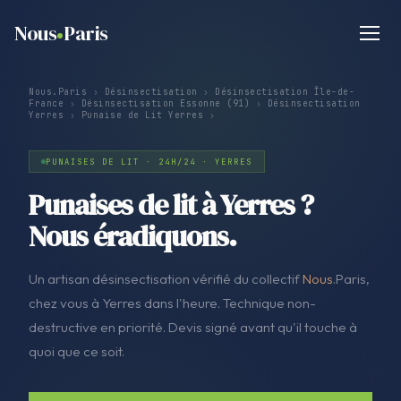
Nous
Paris
Nous.Paris
›
Désinsectisation
›
Désinsectisation Île-de-
France
›
Désinsectisation Essonne (91)
›
Désinsectisation
Yerres
›
Punaise de Lit Yerres
›
PUNAISES DE LIT · 24H/24 · YERRES
Punaises de lit à Yerres ?
Nous éradiquons.
Un artisan désinsectisation vérifié du collectif
Nous
.Paris,
chez vous à Yerres dans l'heure. Technique non-
destructive en priorité. Devis signé avant qu'il touche à
quoi que ce soit.