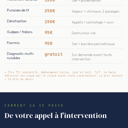
Gel + pulvérisation
Punaises de lit
250€
Vapeur + chimique, 2 passages
Dératisation
150€
Appâts + colmatage + suivi
Guêpes / frelons
95€
Destruction nid
Fourmis
95€
Gel + barrière périmétrique
Diagnostic multi-
gratuit
Sur demande avant toute
nuisibles
intervention
* Prix TTC indicatifs, déplacement inclus, jour et nuit, 7j/7. Le devis
définitif est signé par le client avant toute intervention. Le prix facturé
= le prix du devis.
COMMENT ÇA SE PASSE
De votre appel à l'intervention