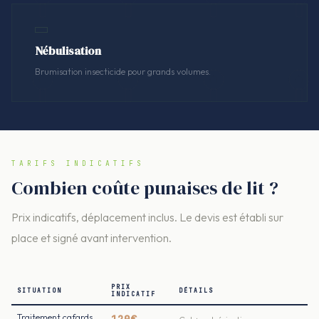
Nébulisation
Brumisation insecticide pour grands volumes.
TARIFS INDICATIFS
Combien coûte punaises de lit ?
Prix indicatifs, déplacement inclus. Le devis est établi sur
place et signé avant intervention.
PRIX
SITUATION
DÉTAILS
INDICATIF
Traitement cafards
120€