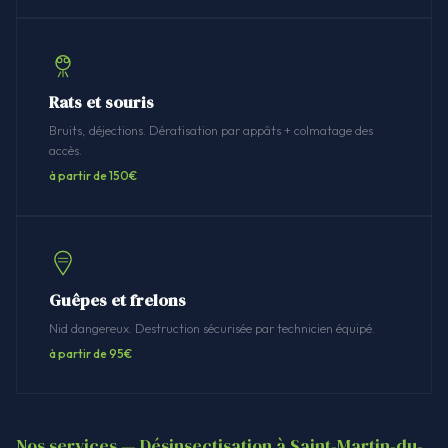
Rats et souris
Bruits, déjections. Dératisation par appâts + colmatage des
accès.
à partir de 150€
Guêpes et frelons
Nid dangereux. Destruction sécurisée par technicien équipé.
à partir de 95€
Nos services — Désinsectisation à Saint-Martin-du-