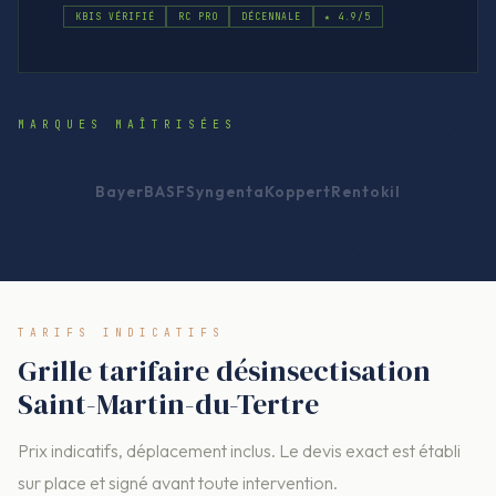
KBIS VÉRIFIÉ
RC PRO
DÉCENNALE
★ 4.9/5
MARQUES MAÎTRISÉES
Bayer
BASF
Syngenta
Koppert
Rentokil
TARIFS INDICATIFS
Grille tarifaire désinsectisation
Saint-Martin-du-Tertre
Prix indicatifs, déplacement inclus. Le devis exact est établi
sur place et signé avant toute intervention.