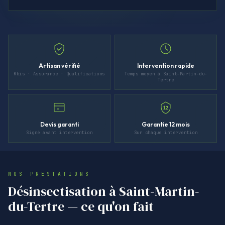
Artisan vérifié
Intervention rapide
Kbis · Assurance · Qualifications
Temps moyen à Saint-Martin-du-
Tertre
12
Devis garanti
Garantie 12 mois
Signé avant intervention
Sur chaque intervention
NOS PRESTATIONS
Désinsectisation à Saint-Martin-
du-Tertre — ce qu'on fait