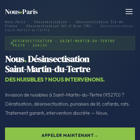
Nous
Paris
Nous.Paris
›
Désinsectisation
›
Désinsectisation Île-de-
France
›
Désinsectisation Val-d'Oise (95)
›
Désinsectisation
Saint-Martin-du-Tertre
DÉSINSECTISATION · SAINT-MARTIN-DU-TERTRE
95270 · 24H/24
Nous
.
Désinsectisation
Saint-Martin-du-Tertre
DES NUISIBLES ? NOUS INTERVENONS.
Invasion de nuisibles à Saint-Martin-du-Tertre (95270) ?
Dératisation, désinsectisation, punaises de lit, cafards, rats.
Traitement garanti, intervention discrète — Nous.
APPELER MAINTENANT