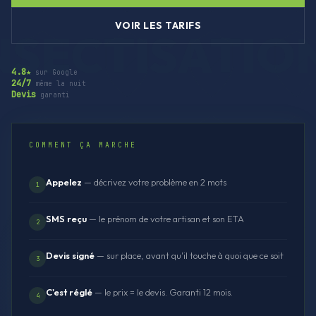
VOIR LES TARIFS
4.8★
sur Google
24/7
même la nuit
Devis
garanti
COMMENT ÇA MARCHE
Appelez
— décrivez votre problème en 2 mots
1
SMS reçu
— le prénom de votre artisan et son ETA
2
Devis signé
— sur place, avant qu'il touche à quoi que ce soit
3
C'est réglé
— le prix = le devis. Garanti 12 mois.
4