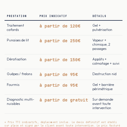
PRESTATION
PRIX INDICATIF
DÉTAILS
Traitement
à partir de 120€
Gel +
cafards
pulvérisation
Punaises de lit
à partir de 250€
Vapeur +
chimique, 2
passages
Dératisation
à partir de 150€
Appâts +
colmatage + suivi
Guêpes / frelons
à partir de 95€
Destruction nid
Fourmis
à partir de 95€
Gel + barrière
périmétrique
Diagnostic multi-
à partir de gratuit
Sur demande
nuisibles
avant toute
intervention
* Prix TTC indicatifs, déplacement inclus. Le devis définitif est établi
sur place et signé par le client avant toute intervention. Le prix facturé