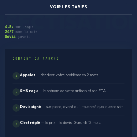
VOIR LES TARIFS
4.8★
sur Google
24/7
même la nuit
Devis
garanti
COMMENT ÇA MARCHE
Appelez
— décrivez votre problème en 2 mots
1
SMS reçu
— le prénom de votre artisan et son ETA
2
Devis signé
— sur place, avant qu'il touche à quoi que ce soit
3
C'est réglé
— le prix = le devis. Garanti 12 mois.
4