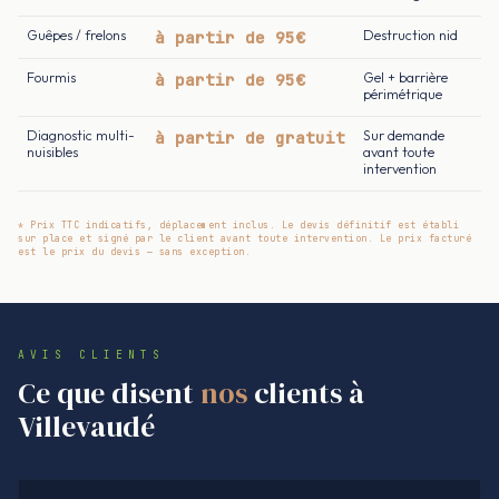
Guêpes / frelons
à partir de 95€
Destruction nid
Fourmis
à partir de 95€
Gel + barrière
périmétrique
Diagnostic multi-
à partir de gratuit
Sur demande
nuisibles
avant toute
intervention
* Prix TTC indicatifs, déplacement inclus. Le devis définitif est établi
sur place et signé par le client avant toute intervention. Le prix facturé
est le prix du devis — sans exception.
AVIS CLIENTS
Ce que disent
nos
clients à
Villevaudé