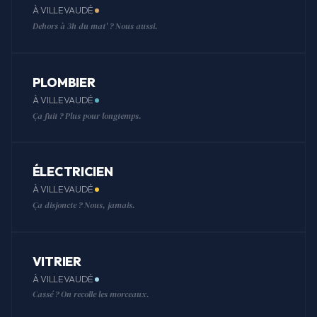
À VILLEVAUDÉ
Dehors à 3h du mat' ? Nous aussi.
PLOMBIER
À VILLEVAUDÉ
Ça fuit ? Plus pour longtemps.
ÉLECTRICIEN
À VILLEVAUDÉ
Ça disjoncte ? Nous, jamais.
VITRIER
À VILLEVAUDÉ
Cassé ? On recolle les morceaux.