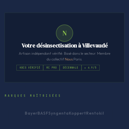
N
Votre désinsectisation à Villevaudé
Artisan indépendant vérifié. Basé dans le secteur. Membre
du collectif
Nous
.Paris.
KBIS VÉRIFIÉ
RC PRO
DÉCENNALE
★ 4.9/5
MARQUES MAÎTRISÉES
Bayer
BASF
Syngenta
Koppert
Rentokil