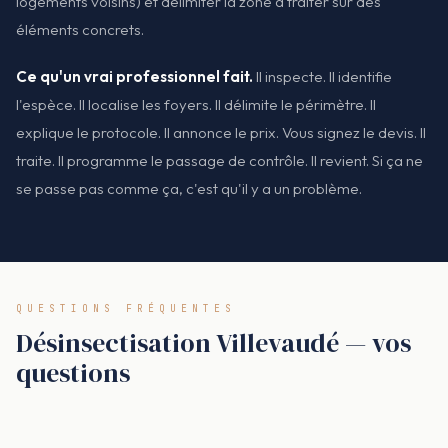
logements voisins) et délimiter la zone à traiter sur des
éléments concrets.
Ce qu'un vrai professionnel fait.
Il inspecte. Il identifie
l'espèce. Il localise les foyers. Il délimite le périmètre. Il
explique le protocole. Il annonce le prix. Vous signez le devis. Il
traite. Il programme le passage de contrôle. Il revient. Si ça ne
se passe pas comme ça, c'est qu'il y a un problème.
QUESTIONS FRÉQUENTES
Désinsectisation Villevaudé — vos
questions