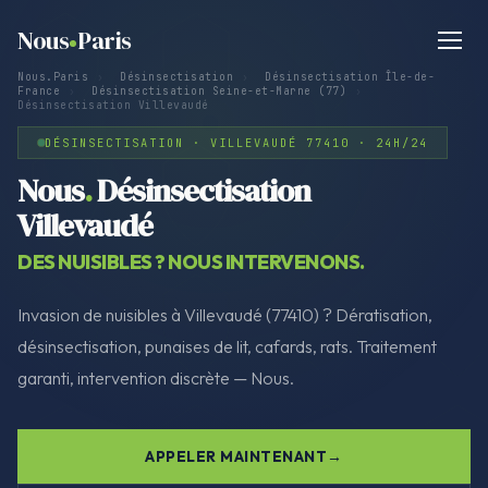
Nous
Paris
Nous.Paris
›
Désinsectisation
›
Désinsectisation Île-de-
France
›
Désinsectisation Seine-et-Marne (77)
›
Désinsectisation Villevaudé
DÉSINSECTISATION · VILLEVAUDÉ 77410 · 24H/24
Nous
.
Désinsectisation
Villevaudé
DES NUISIBLES ? NOUS INTERVENONS.
Invasion de nuisibles à Villevaudé (77410) ? Dératisation,
désinsectisation, punaises de lit, cafards, rats. Traitement
garanti, intervention discrète — Nous.
APPELER MAINTENANT