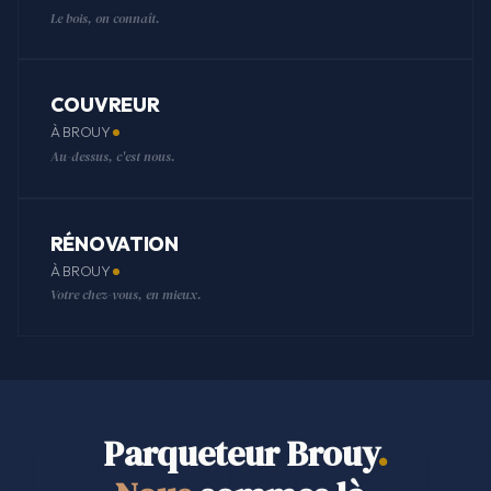
Le bois, on connaît.
COUVREUR
À BROUY
Au-dessus, c'est nous.
RÉNOVATION
À BROUY
Votre chez-vous, en mieux.
Parqueteur Brouy
.