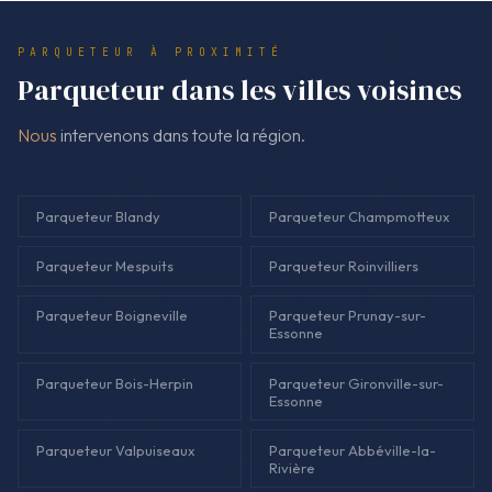
produits. Le montant facturé correspond au devis signé, sauf
demande de travaux supplémentaires actée par écrit. Chez
PARQUETEUR À PROXIMITÉ
Nous, la clarté se joue avant la première lame.
Parqueteur dans les villes voisines
Nous
intervenons dans toute la région.
Parqueteur Blandy
Parqueteur Champmotteux
Parqueteur Mespuits
Parqueteur Roinvilliers
Parqueteur Boigneville
Parqueteur Prunay-sur-
Essonne
Parqueteur Bois-Herpin
Parqueteur Gironville-sur-
Essonne
Parqueteur Valpuiseaux
Parqueteur Abbéville-la-
Rivière