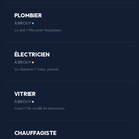
PLOMBIER
À BROUY
Ça fuit ? Plus pour longtemps.
ÉLECTRICIEN
À BROUY
Ça disjoncte ? Nous, jamais.
VITRIER
À BROUY
Cassé ? On recolle les morceaux.
CHAUFFAGISTE