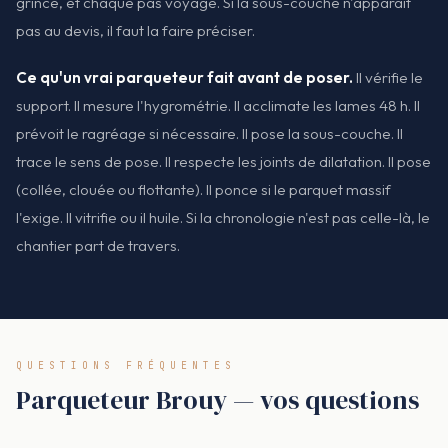
grince, et chaque pas voyage. Si la sous-couche n'apparaît
pas au devis, il faut la faire préciser.
Ce qu'un vrai parqueteur fait avant de poser.
Il vérifie le
support. Il mesure l'hygrométrie. Il acclimate les lames 48 h. Il
prévoit le ragréage si nécessaire. Il pose la sous-couche. Il
trace le sens de pose. Il respecte les joints de dilatation. Il pose
(collée, clouée ou flottante). Il ponce si le parquet massif
l'exige. Il vitrifie ou il huile. Si la chronologie n'est pas celle-là, le
chantier part de travers.
QUESTIONS FRÉQUENTES
Parqueteur Brouy — vos questions