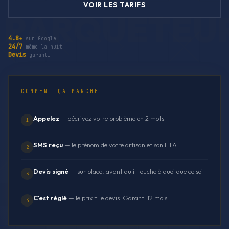
VOIR LES TARIFS
4.8★
sur Google
24/7
même la nuit
Devis
garanti
COMMENT ÇA MARCHE
Appelez
— décrivez votre problème en 2 mots
1
SMS reçu
— le prénom de votre artisan et son ETA
2
Devis signé
— sur place, avant qu'il touche à quoi que ce soit
3
C'est réglé
— le prix = le devis. Garanti 12 mois.
4