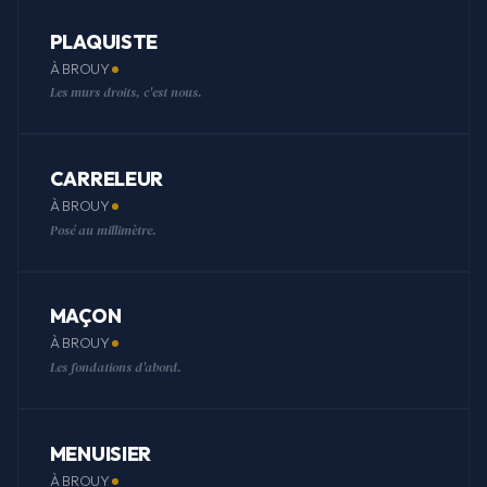
PLAQUISTE
À BROUY
Les murs droits, c'est nous.
CARRELEUR
À BROUY
Posé au millimètre.
MAÇON
À BROUY
Les fondations d'abord.
MENUISIER
À BROUY