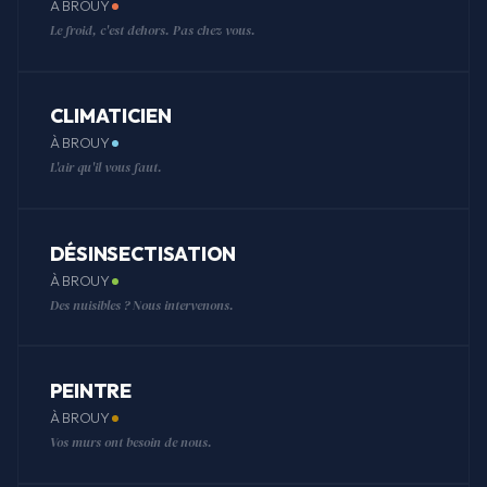
À BROUY
Le froid, c'est dehors. Pas chez vous.
CLIMATICIEN
À BROUY
L'air qu'il vous faut.
DÉSINSECTISATION
À BROUY
Des nuisibles ? Nous intervenons.
PEINTRE
À BROUY
Vos murs ont besoin de nous.