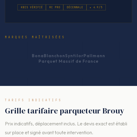
KBIS VÉRIFIÉ
RC PRO
DÉCENNALE
★ 4.9/5
MARQUES MAÎTRISÉES
Bona
Blanchon
Syntilor
Pallmann
Parquet Massif de France
TARIFS INDICATIFS
Grille tarifaire parqueteur Brouy
Prix indicatifs, déplacement inclus. Le devis exact est établi
sur place et signé avant toute intervention.