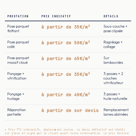
PRESTATION
PRIX INDICATIF
DÉTAILS
Pose parquet
à partir de 35€/m²
Sous-couche +
flottant
pose clipsée
Pose parquet
à partir de 50€/m²
Ragréage +
collé
collage
Pose parquet
à partir de 65€/m²
Sur
massif cloué
lambourdes
Ponçage +
à partir de 35€/m²
3 passes + 2
vitrification
couches
vitrificateur
Ponçage +
à partir de 40€/m²
3 passes +
huilage
huile naturelle
Réparation
à partir de sur devis
Remplacement
partielle
lames abîmées
* Prix TTC indicatifs, déplacement inclus. Le devis définitif est établi
sur place et signé par le client avant toute intervention. Le prix facturé