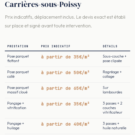
Carrières-sous-Poissy
Prix indicatifs, déplacement inclus. Le devis exact est établi
sur place et signé avant toute intervention.
PRESTATION
PRIX INDICATIF
DÉTAILS
Pose parquet
à partir de 35€/m²
Sous-couche +
flottant
pose clipsée
Pose parquet
à partir de 50€/m²
Ragréage +
collé
collage
Pose parquet
à partir de 65€/m²
Sur
massif cloué
lambourdes
Ponçage +
à partir de 35€/m²
3 passes + 2
vitrification
couches
vitrificateur
Ponçage +
à partir de 40€/m²
3 passes +
huilage
huile naturelle