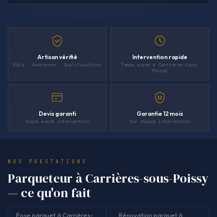
Artisan vérifié
Intervention rapide
Kbis · Assurance · Qualifications
Temps moyen à Carrières-sous-
Poissy
12
Devis garanti
Garantie 12 mois
Signé avant intervention
Sur chaque intervention
NOS PRESTATIONS
Parqueteur à Carrières-sous-Poissy
— ce qu'on fait
Pose parquet à Carrières-
Rénovation parquet à