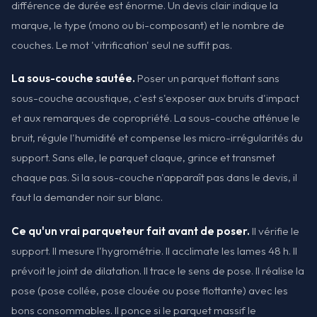
différence de durée est énorme. Un devis clair indique la
marque, le type (mono ou bi-composant) et le nombre de
couches. Le mot 'vitrification' seul ne suffit pas.
La sous-couche sautée.
Poser un parquet flottant sans
sous-couche acoustique, c'est s'exposer aux bruits d'impact
et aux remarques de copropriété. La sous-couche atténue le
bruit, régule l'humidité et compense les micro-irrégularités du
support. Sans elle, le parquet claque, grince et transmet
chaque pas. Si la sous-couche n'apparaît pas dans le devis, il
faut la demander noir sur blanc.
Ce qu'un vrai parqueteur fait avant de poser.
Il vérifie le
support. Il mesure l'hygrométrie. Il acclimate les lames 48 h. Il
prévoit le joint de dilatation. Il trace le sens de pose. Il réalise la
pose (pose collée, pose clouée ou pose flottante) avec les
bons consommables. Il ponce si le parquet massif le