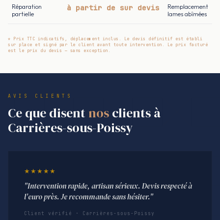
Réparation
à partir de sur devis
Remplacement
partielle
lames abîmées
* Prix TTC indicatifs, déplacement inclus. Le devis définitif est établi
sur place et signé par le client avant toute intervention. Le prix facturé
est le prix du devis — sans exception.
AVIS CLIENTS
Ce que disent
nos
clients à
Carrières-sous-Poissy
★★★★★
"Intervention rapide, artisan sérieux. Devis respecté à
l'euro près. Je recommande sans hésiter."
Client vérifié · Carrières-sous-Poissy