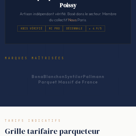
Poissy
Artisan indépendant vérifié. Basé dans le secteur. Membre
du collectif
Nous
.Paris.
KBIS VÉRIFIÉ
RC PRO
DÉCENNALE
★ 4.9/5
MARQUES MAÎTRISÉES
Bona
Blanchon
Syntilor
Pallmann
Parquet Massif de France
TARIFS INDICATIFS
Grille tarifaire parqueteur