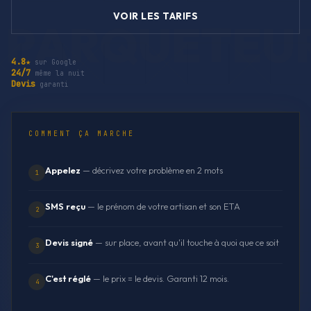
VOIR LES TARIFS
4.8★
sur Google
24/7
même la nuit
Devis
garanti
COMMENT ÇA MARCHE
Appelez
— décrivez votre problème en 2 mots
1
SMS reçu
— le prénom de votre artisan et son ETA
2
Devis signé
— sur place, avant qu'il touche à quoi que ce soit
3
C'est réglé
— le prix = le devis. Garanti 12 mois.
4