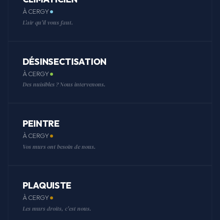
À CERGY
L'air qu'il vous faut.
DÉSINSECTISATION
À CERGY
Des nuisibles ? Nous intervenons.
PEINTRE
À CERGY
Vos murs ont besoin de nous.
PLAQUISTE
À CERGY
Les murs droits, c'est nous.