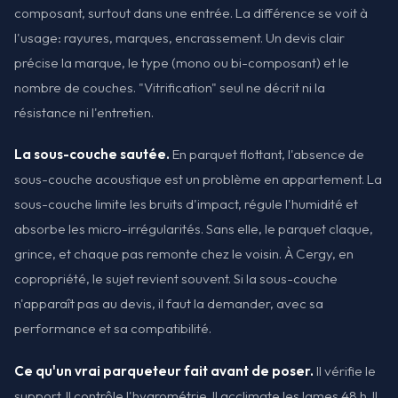
composant, surtout dans une entrée. La différence se voit à
l'usage: rayures, marques, encrassement. Un devis clair
précise la marque, le type (mono ou bi-composant) et le
nombre de couches. "Vitrification" seul ne décrit ni la
résistance ni l'entretien.
La sous-couche sautée.
En parquet flottant, l'absence de
sous-couche acoustique est un problème en appartement. La
sous-couche limite les bruits d'impact, régule l'humidité et
absorbe les micro-irrégularités. Sans elle, le parquet claque,
grince, et chaque pas remonte chez le voisin. À Cergy, en
copropriété, le sujet revient souvent. Si la sous-couche
n'apparaît pas au devis, il faut la demander, avec sa
performance et sa compatibilité.
Ce qu'un vrai parqueteur fait avant de poser.
Il vérifie le
support. Il contrôle l'hygrométrie. Il acclimate les lames 48 h. Il