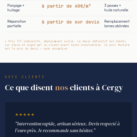
Ponçage +
à partir de 40€/m²
3 passes +
huilage
huile naturelle
Réparation
à partir de sur devis
Remplacement
partielle
lames abîmées
* Prix TTC indicatifs, déplacement inclus. Le devis définitif est établi
sur place et signé par le client avant toute intervention. Le prix facturé
est le prix du devis — sans exception.
AVIS CLIENTS
Ce que disent
nos
clients à Cergy
★★★★★
"Intervention rapide, artisan sérieux. Devis respecté à
l'euro près. Je recommande sans hésiter."