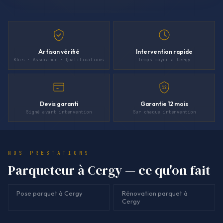
Artisan vérifié
Intervention rapide
Kbis · Assurance · Qualifications
Temps moyen à Cergy
12
Devis garanti
Garantie 12 mois
Signé avant intervention
Sur chaque intervention
NOS PRESTATIONS
Parqueteur à Cergy — ce qu'on fait
Pose parquet à Cergy
Rénovation parquet à
Cergy