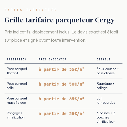
TARIFS INDICATIFS
Grille tarifaire parqueteur Cergy
Prix indicatifs, déplacement inclus. Le devis exact est établi
sur place et signé avant toute intervention.
PRESTATION
PRIX INDICATIF
DÉTAILS
Pose parquet
à partir de 35€/m²
Sous-couche +
flottant
pose clipsée
Pose parquet
à partir de 50€/m²
Ragréage +
collé
collage
Pose parquet
à partir de 65€/m²
Sur
massif cloué
lambourdes
Ponçage +
à partir de 35€/m²
3 passes + 2
vitrification
couches
vitrificateur