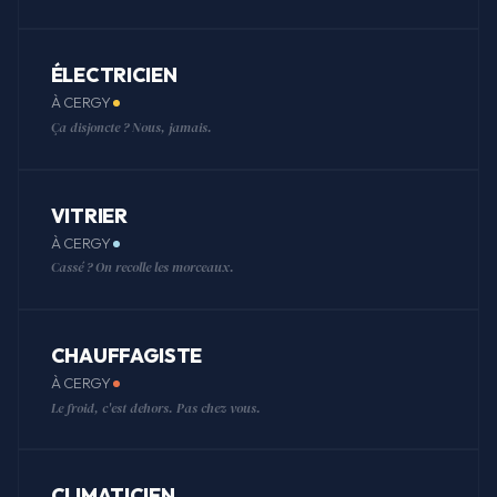
ÉLECTRICIEN
À CERGY
Ça disjoncte ? Nous, jamais.
VITRIER
À CERGY
Cassé ? On recolle les morceaux.
CHAUFFAGISTE
À CERGY
Le froid, c'est dehors. Pas chez vous.
CLIMATICIEN