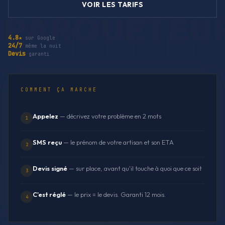
VOIR LES TARIFS
4.8★
sur Google
24/7
même la nuit
Devis
garanti
COMMENT ÇA MARCHE
Appelez
— décrivez votre problème en 2 mots
1
SMS reçu
— le prénom de votre artisan et son ETA
2
Devis signé
— sur place, avant qu'il touche à quoi que ce soit
3
C'est réglé
— le prix = le devis. Garanti 12 mois.
4