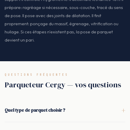
prépare: ragréage si nécessaire, sous-couche, tracé du sens
de pose. Il pose avec des joints de dilatation. Il finit
proprement: ponçage du massif, égrenage, vitrification ou
huilage. Si ces étapes n'existent pas, la pose de parquet
devient un pari.
QUESTIONS FRÉQUENTES
Parqueteur Cergy — vos questions
+
Quel type de parquet choisir ?
Le parquet massif est durable et se prête bien au ponçage et
à la rénovation, idéal en chêne dans une pièce de vie. Le