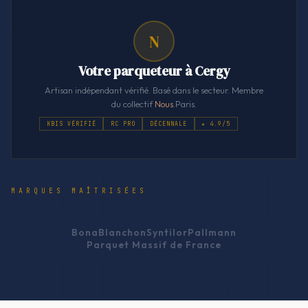
N
Votre parqueteur à Cergy
Artisan indépendant vérifié. Basé dans le secteur. Membre
du collectif
Nous
.Paris.
KBIS VÉRIFIÉ
RC PRO
DÉCENNALE
★ 4.9/5
MARQUES MAÎTRISÉES
Bona
Blanchon
Syntilor
Pallmann
Parquet Massif de France