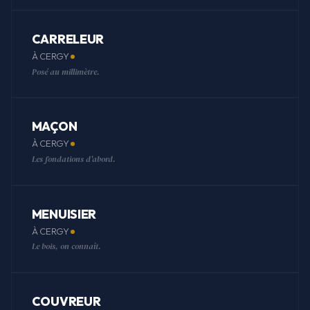
CARRELEUR
À CERGY
Posé au millimètre.
MAÇON
À CERGY
Les fondations d'abord.
MENUISIER
À CERGY
Le bois, on connaît.
COUVREUR