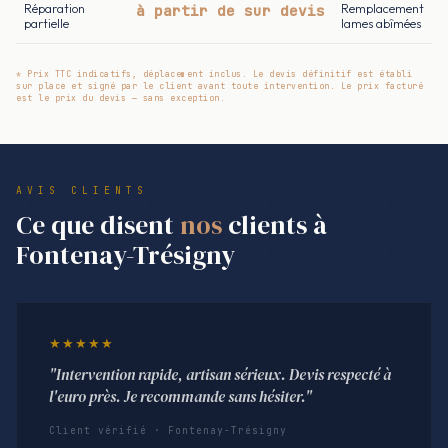
Réparation
à partir de sur devis
Remplacement
partielle
lames abîmées
* Prix TTC indicatifs, déplacement inclus. Le devis définitif est établi
sur place et signé par le client avant toute intervention. Le prix facturé
est le prix du devis — sans exception.
AVIS CLIENTS
Ce que disent
nos
clients à
Fontenay-Trésigny
★★★★★
"Intervention rapide, artisan sérieux. Devis respecté à
l'euro près. Je recommande sans hésiter."
Client vérifié · Fontenay-Trésigny