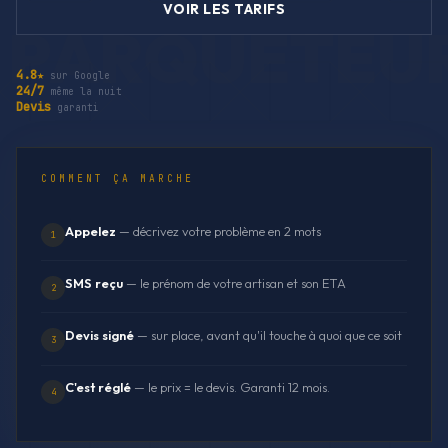
VOIR LES TARIFS
4.8★
sur Google
24/7
même la nuit
Devis
garanti
COMMENT ÇA MARCHE
Appelez
— décrivez votre problème en 2 mots
1
SMS reçu
— le prénom de votre artisan et son ETA
2
Devis signé
— sur place, avant qu'il touche à quoi que ce soit
3
C'est réglé
— le prix = le devis. Garanti 12 mois.
4