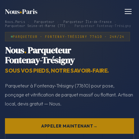
Nous
Paris
Nous.Paris
›
Parqueteur
›
Parqueteur Île-de-France
›
Parqueteur Seine-et-Marne (77)
›
Parqueteur Fontenay-Trésigny
PARQUETEUR · FONTENAY-TRÉSIGNY 77610 · 24H/24
Nous
.
Parqueteur
Fontenay-Trésigny
SOUS VOS PIEDS, NOTRE SAVOIR-FAIRE.
Parqueteur à Fontenay-Trésigny (77610) pour pose,
ponçage et vitrification de parquet massif ou flottant. Artisan
local, devis gratuit — Nous.
APPELER MAINTENANT