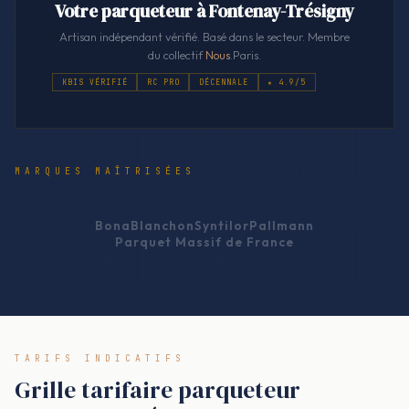
Votre parqueteur à Fontenay-Trésigny
Artisan indépendant vérifié. Basé dans le secteur. Membre
du collectif
Nous
.Paris.
KBIS VÉRIFIÉ
RC PRO
DÉCENNALE
★ 4.9/5
MARQUES MAÎTRISÉES
Bona
Blanchon
Syntilor
Pallmann
Parquet Massif de France
TARIFS INDICATIFS
Grille tarifaire parqueteur