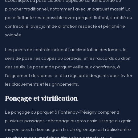
acoustique. La pose clouée s'applique sur lambourde ou
plancher traditionnel, notamment avec un parquet massif. La
pose flottante reste possible avec parquet flottant, stratifié ou
contrecollé, avec joint de dilatation respecté et périphérie
soignée.
Les points de contrôle incluent l'acclimatation des lames, le
sens de pose, les coupes au cordeau, et les raccords au droit
des seuils. Le poseur de parquet veille aux chanfreins, à
l'alignement des lames, et à la régularité des joints pour éviter
les claquements et les grincements.
Ponçage et vitrification
Le ponçage du parquet à Fontenay-Trésigny comprend
plusieurs passages : décapage au gros grain, lissage au grain
moyen, puis finition au grain fin. Un égrenage est réalisé entre
couches quand une finition filmogène est prévue. La