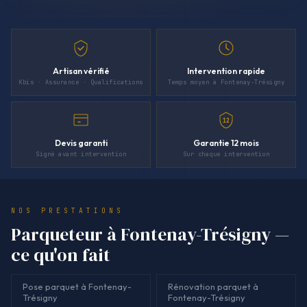
Artisan vérifié
Intervention rapide
Kbis · Assurance · Qualifications
Temps moyen à Fontenay-Trésigny
12
Devis garanti
Garantie 12 mois
Signé avant intervention
Sur chaque intervention
NOS PRESTATIONS
Parqueteur à Fontenay-Trésigny —
ce qu'on fait
Pose parquet à Fontenay-
Rénovation parquet à
Trésigny
Fontenay-Trésigny