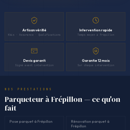
Artisan vérifié
Intervention rapide
Kbis · Assurance · Qualifications
Temps moyen à Frépillon
12
Devis garanti
Garantie 12 mois
Signé avant intervention
Sur chaque intervention
NOS PRESTATIONS
Parqueteur à Frépillon — ce qu'on
fait
Pose parquet à Frépillon
Rénovation parquet à
Frépillon