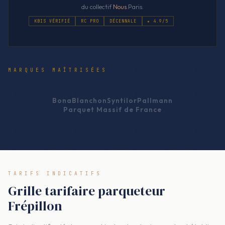
du collectif
Nous
.Paris.
KBIS VÉRIFIÉ
RC PRO
DÉCENNALE
★ 4.9/5
MARQUES MAÎTRISÉES
Bona
Blanchon
Syntilor
Pallmann
Parquet Massif de France
TARIFS INDICATIFS
Grille tarifaire parqueteur
Frépillon