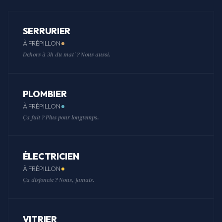
SERRURIER
À FRÉPILLON
Dehors à 3h du mat' ? Nous aussi.
PLOMBIER
À FRÉPILLON
Ça fuit ? Plus pour longtemps.
ÉLECTRICIEN
À FRÉPILLON
Ça disjoncte ? Nous, jamais.
VITRIER