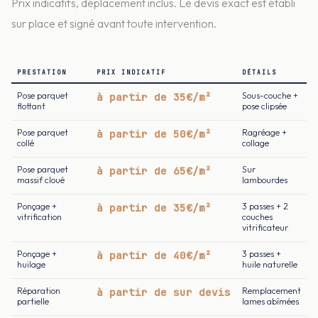
Prix indicatifs, déplacement inclus. Le devis exact est établi
sur place et signé avant toute intervention.
PRESTATION
PRIX INDICATIF
DÉTAILS
Pose parquet
à partir de 35€/m²
Sous-couche +
flottant
pose clipsée
Pose parquet
à partir de 50€/m²
Ragréage +
collé
collage
Pose parquet
à partir de 65€/m²
Sur
massif cloué
lambourdes
Ponçage +
à partir de 35€/m²
3 passes + 2
vitrification
couches
vitrificateur
Ponçage +
à partir de 40€/m²
3 passes +
huilage
huile naturelle
Réparation
à partir de sur devis
Remplacement
partielle
lames abîmées