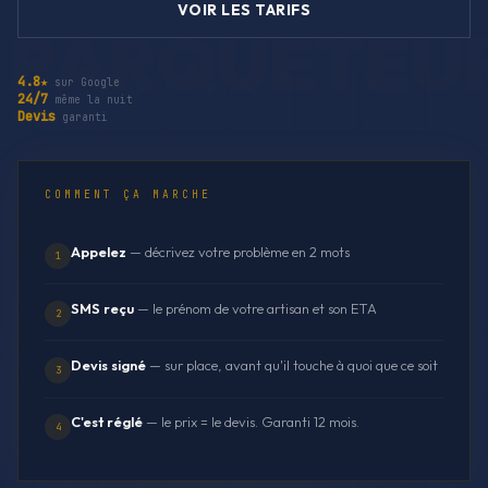
VOIR LES TARIFS
4.8★
sur Google
24/7
même la nuit
Devis
garanti
COMMENT ÇA MARCHE
Appelez
— décrivez votre problème en 2 mots
1
SMS reçu
— le prénom de votre artisan et son ETA
2
Devis signé
— sur place, avant qu'il touche à quoi que ce soit
3
C'est réglé
— le prix = le devis. Garanti 12 mois.
4