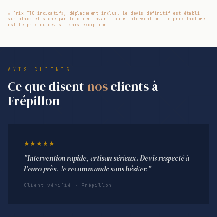
* Prix TTC indicatifs, déplacement inclus. Le devis définitif est établi
sur place et signé par le client avant toute intervention. Le prix facturé
est le prix du devis — sans exception.
AVIS CLIENTS
Ce que disent
nos
clients à
Frépillon
★★★★★
"Intervention rapide, artisan sérieux. Devis respecté à
l'euro près. Je recommande sans hésiter."
Client vérifié · Frépillon