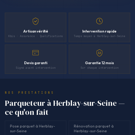
Artisan vérifié
Intervention rapide
Kbis · Assurance · Qualifications
Temps moyen à Herblay-sur-Seine
12
Devis garanti
Garantie 12 mois
Signé avant intervention
Sur chaque intervention
NOS PRESTATIONS
Parqueteur à Herblay-sur-Seine —
ce qu'on fait
Pose parquet à Herblay-
Rénovation parquet à
sur-Seine
Herblay-sur-Seine