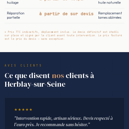
huilage
huile naturelle
Réparation
à partir de sur devis
Remplacement
partielle
lames abîmées
* Prix TTC indicatifs, déplacement inclus. Le devis définitif est établi
sur place et signé par le client avant toute intervention. Le prix facturé
est le prix du devis — sans exception.
AVIS CLIENTS
Ce que disent
nos
clients à
Herblay-sur-Seine
★★★★★
"Intervention rapide, artisan sérieux. Devis respecté à
l'euro près. Je recommande sans hésiter."