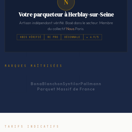
N
Votre parqueteur à Herblay-sur-Seine
Artisan indépendant vérifié. Basé dans le secteur. Membre
du collectif
Nous
.Paris.
KBIS VÉRIFIÉ
RC PRO
DÉCENNALE
★ 4.9/5
MARQUES MAÎTRISÉES
Bona
Blanchon
Syntilor
Pallmann
Parquet Massif de France
TARIFS INDICATIFS