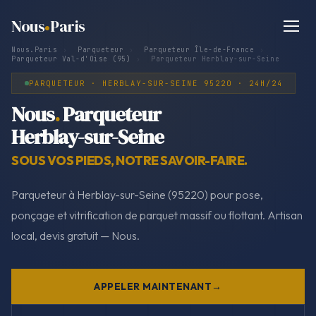
Nous
Paris
Nous.Paris
›
Parqueteur
›
Parqueteur Île-de-France
›
Parqueteur Val-d'Oise (95)
›
Parqueteur Herblay-sur-Seine
PARQUETEUR · HERBLAY-SUR-SEINE 95220 · 24H/24
Nous
.
Parqueteur
Herblay-sur-Seine
SOUS VOS PIEDS, NOTRE SAVOIR-FAIRE.
Parqueteur à Herblay-sur-Seine (95220) pour pose,
ponçage et vitrification de parquet massif ou flottant. Artisan
local, devis gratuit — Nous.
APPELER MAINTENANT