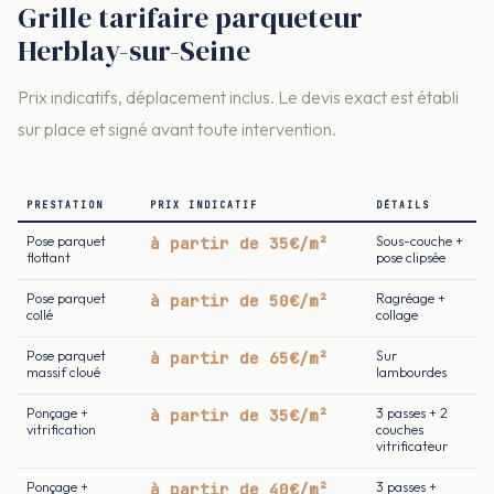
Grille tarifaire parqueteur
Herblay-sur-Seine
Prix indicatifs, déplacement inclus. Le devis exact est établi
sur place et signé avant toute intervention.
PRESTATION
PRIX INDICATIF
DÉTAILS
Pose parquet
à partir de 35€/m²
Sous-couche +
flottant
pose clipsée
Pose parquet
à partir de 50€/m²
Ragréage +
collé
collage
Pose parquet
à partir de 65€/m²
Sur
massif cloué
lambourdes
Ponçage +
à partir de 35€/m²
3 passes + 2
vitrification
couches
vitrificateur
Ponçage +
à partir de 40€/m²
3 passes +