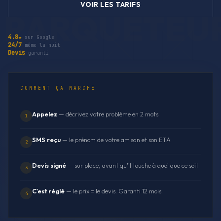
VOIR LES TARIFS
4.8★
sur Google
24/7
même la nuit
Devis
garanti
COMMENT ÇA MARCHE
Appelez
— décrivez votre problème en 2 mots
1
SMS reçu
— le prénom de votre artisan et son ETA
2
Devis signé
— sur place, avant qu'il touche à quoi que ce soit
3
C'est réglé
— le prix = le devis. Garanti 12 mois.
4