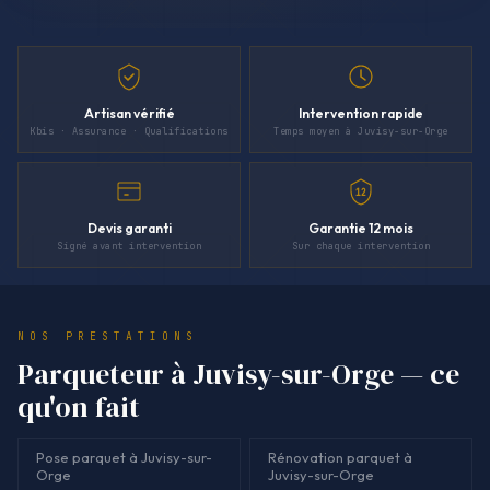
Artisan vérifié
Intervention rapide
Kbis · Assurance · Qualifications
Temps moyen à Juvisy-sur-Orge
12
Devis garanti
Garantie 12 mois
Signé avant intervention
Sur chaque intervention
NOS PRESTATIONS
Parqueteur à Juvisy-sur-Orge — ce
qu'on fait
Pose parquet à Juvisy-sur-
Rénovation parquet à
Orge
Juvisy-sur-Orge