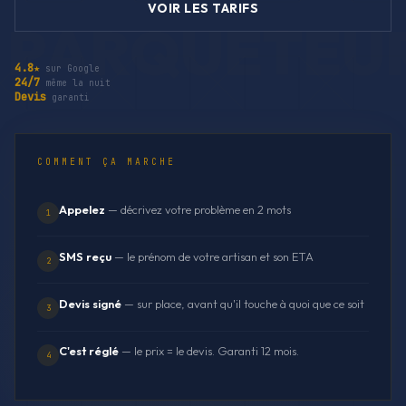
VOIR LES TARIFS
4.8★
sur Google
24/7
même la nuit
Devis
garanti
COMMENT ÇA MARCHE
Appelez
— décrivez votre problème en 2 mots
1
SMS reçu
— le prénom de votre artisan et son ETA
2
Devis signé
— sur place, avant qu'il touche à quoi que ce soit
3
C'est réglé
— le prix = le devis. Garanti 12 mois.
4