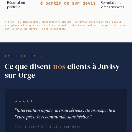
Réparation
à partir de sur devis
Remplacement
partielle
lames abîmées
* Prix TTC indicatifs, déplacement inclus. Le devis définitif est établi
sur place et signé par le client avant toute intervention. Le prix facturé
est le prix du devis — sans exception.
AVIS CLIENTS
Ce que disent
nos
clients à Juvisy-
sur-Orge
★★★★★
"Intervention rapide, artisan sérieux. Devis respecté à
l'euro près. Je recommande sans hésiter."
Client vérifié · Juvisy-sur-Orge