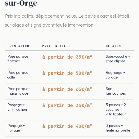
sur-Orge
Prix indicatifs, déplacement inclus. Le devis exact est établi
sur place et signé avant toute intervention.
PRESTATION
PRIX INDICATIF
DÉTAILS
Pose parquet
à partir de 35€/m²
Sous-couche +
flottant
pose clipsée
Pose parquet
à partir de 50€/m²
Ragréage +
collé
collage
Pose parquet
à partir de 65€/m²
Sur
massif cloué
lambourdes
Ponçage +
à partir de 35€/m²
3 passes + 2
vitrification
couches
vitrificateur
Ponçage +
à partir de 40€/m²
3 passes +
huilage
huile naturelle