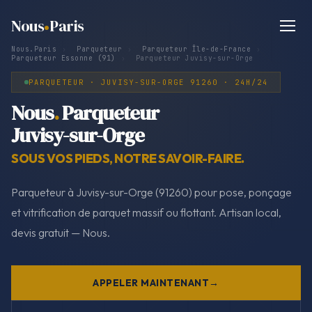
Nous
Paris
Nous.Paris
›
Parqueteur
›
Parqueteur Île-de-France
›
Parqueteur Essonne (91)
›
Parqueteur Juvisy-sur-Orge
PARQUETEUR · JUVISY-SUR-ORGE 91260 · 24H/24
Nous
.
Parqueteur
Juvisy-sur-Orge
SOUS VOS PIEDS, NOTRE SAVOIR-FAIRE.
Parqueteur à Juvisy-sur-Orge (91260) pour pose, ponçage
et vitrification de parquet massif ou flottant. Artisan local,
devis gratuit — Nous.
APPELER MAINTENANT