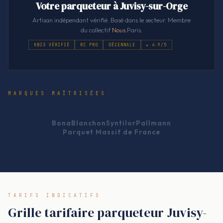
Votre parqueteur à Juvisy-sur-Orge
Artisan indépendant vérifié. Basé dans le secteur. Membre
du collectif
Nous
.Paris.
KBIS VÉRIFIÉ
RC PRO
DÉCENNALE
★ 4.9/5
MARQUES MAÎTRISÉES
Bona
Blanchon
Syntilor
Pallmann
Parquet Massif de France
TARIFS INDICATIFS
Grille tarifaire parqueteur Juvisy-