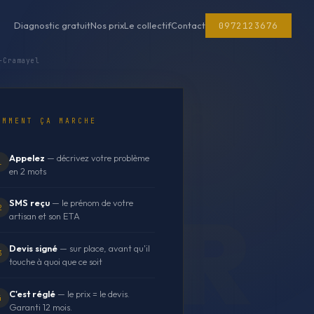
0972123676
Diagnostic gratuit
Nos prix
Le collectif
Contact
-Cramayel
OMMENT ÇA MARCHE
Appelez
— décrivez votre problème
1
en 2 mots
SMS reçu
— le prénom de votre
2
artisan et son ETA
Devis signé
— sur place, avant qu'il
3
touche à quoi que ce soit
C'est réglé
— le prix = le devis.
4
Garanti 12 mois.