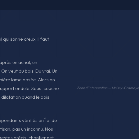
 qui sonne creux. Il faut
après un achat, un
 On veut du bois. Du vrai. Un
mière lame posée. Alors on
 support ondule. Sous-couche
Zone d'intervention — Moissy-Cramaye
e dilatation quand le bois
dépendants vérifiés en Île-de-
rtisan, pas un inconnu. Nos
estes précis, chantier net,