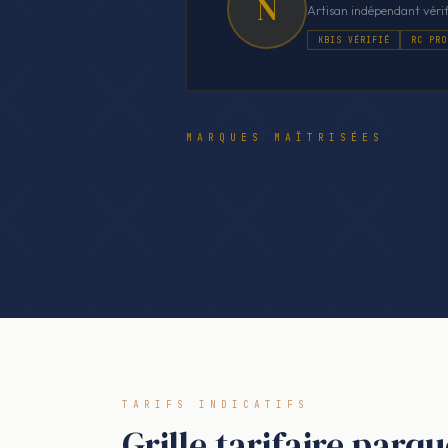
N
Artisan indépendant vérif
KBIS VÉRIFIÉ
RC PRO
MARQUES MAÎTRISÉES
TARIFS INDICATIFS
Grille tarifaire par