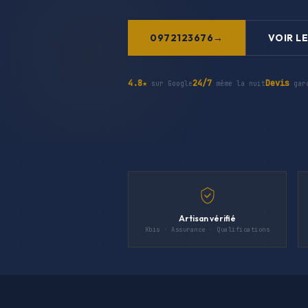
0972123676
VOIR LE
4.8★
24/7
Devis
sur Google
même la nuit
gar
Artisan vérifié
Kbis · Assurance · Qualifications