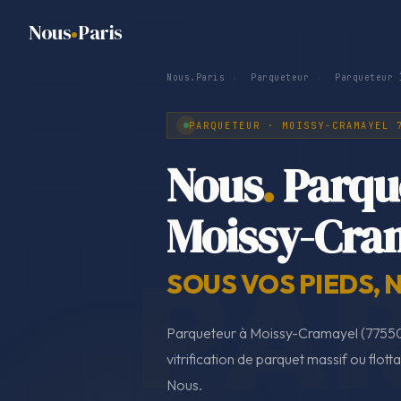
Nous
Paris
Nous.Paris
›
Parqueteur
›
Parqueteur 
PARQUETEUR · MOISSY-CRAMAYEL 
Nous
.
Parqu
Moissy-Cra
SOUS VOS PIEDS, 
Parqueteur à Moissy-Cramayel (77550
vitrification de parquet massif ou flotta
Nous.