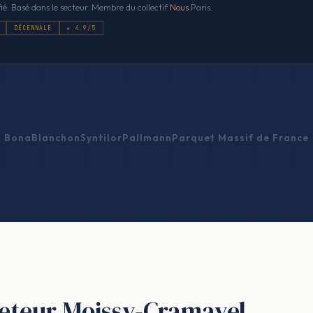
ié. Basé dans le secteur. Membre du collectif
Nous
.Paris.
DÉCENNALE
★ 4.9/5
Bona
Blanchon
Syntilor
Pallmann
Parquet Massif de France
queteur Moissy-Cramayel