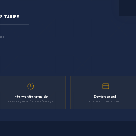
S TARIFS
anti
Intervention rapide
Devis garanti
Temps moyen à Moissy-Cramayel
Signé avant intervention