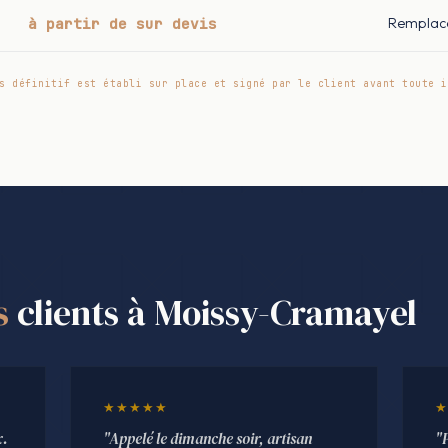
à partir de sur devis
Remplac
s définitif est établi sur place et signé par le client avant toute i
s
clients à Moissy-Cramayel
★★★★★
★
x.
"Appelé le dimanche soir, artisan
"