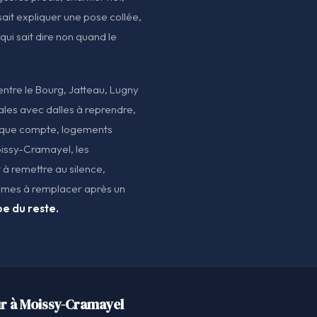
sait expliquer une pose collée,
qui sait dire non quand le
ntre le Bourg, Jatteau, Lugny
iales avec dalles à reprendre,
tique compte, logements
Moissy-Cramayel, les
 à remettre au silence,
lames à remplacer après un
pe du reste.
r à Moissy-Cramayel