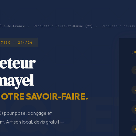
Île-de-France
›
Parqueteur Seine-et-Marne (77)
›
Parqueteur Moissy
77550 · 24H/24
C
eteur
mayel
NOTRE SAVOIR-FAIRE.
) pour pose, ponçage et
nt. Artisan local, devis gratuit —