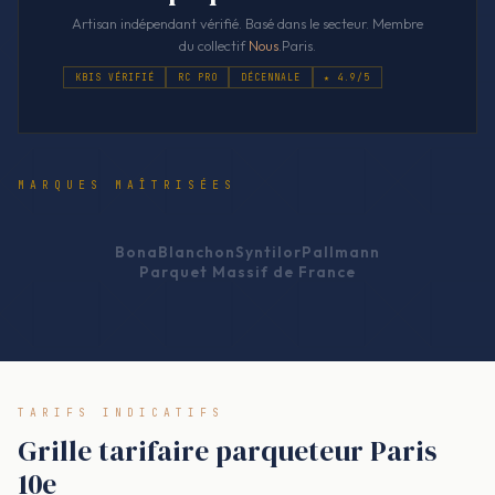
Artisan indépendant vérifié. Basé dans le secteur. Membre
du collectif
Nous
.Paris.
KBIS VÉRIFIÉ
RC PRO
DÉCENNALE
★ 4.9/5
MARQUES MAÎTRISÉES
Bona
Blanchon
Syntilor
Pallmann
Parquet Massif de France
TARIFS INDICATIFS
Grille tarifaire parqueteur Paris
10e