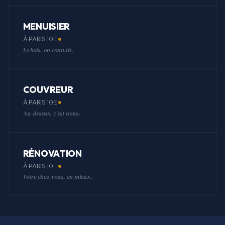
MENUISIER
À PARIS 10E
Le bois, on connaît.
COUVREUR
À PARIS 10E
Au-dessus, c'est nous.
RÉNOVATION
À PARIS 10E
Votre chez-vous, en mieux.