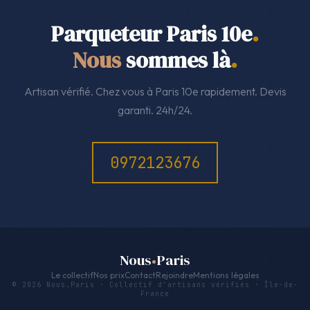
Parqueteur Paris 10e
.
Nous
sommes là
.
Artisan vérifié. Chez vous à Paris 10e rapidement. Devis
garanti. 24h/24.
0972123676
Nous
Paris
Le collectif
Nos prix
Contact
Rejoindre
Mentions légales
© 2026 Nous.Paris · Collectif d'artisans vérifiés · Île-de-
France