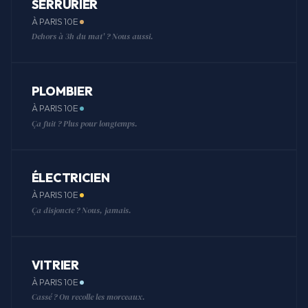
SERRURIER
À PARIS 10E
Dehors à 3h du mat' ? Nous aussi.
PLOMBIER
À PARIS 10E
Ça fuit ? Plus pour longtemps.
ÉLECTRICIEN
À PARIS 10E
Ça disjoncte ? Nous, jamais.
VITRIER
À PARIS 10E
Cassé ? On recolle les morceaux.