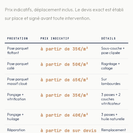
Prix indicatifs, déplacement inclus. Le devis exact est établi
sur place et signé avant toute intervention.
PRESTATION
PRIX INDICATIF
DÉTAILS
Pose parquet
à partir de 35€/m²
Sous-couche +
flottant
pose clipsée
Pose parquet
à partir de 50€/m²
Ragréage +
collé
collage
Pose parquet
à partir de 65€/m²
Sur
massif cloué
lambourdes
Ponçage +
à partir de 35€/m²
3 passes + 2
vitrification
couches
vitrificateur
Ponçage +
à partir de 40€/m²
3 passes +
huilage
huile naturelle
Réparation
à partir de sur devis
Remplacement