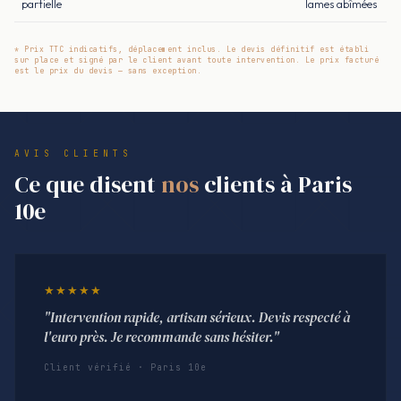
partielle
lames abîmées
* Prix TTC indicatifs, déplacement inclus. Le devis définitif est établi
sur place et signé par le client avant toute intervention. Le prix facturé
est le prix du devis — sans exception.
AVIS CLIENTS
Ce que disent
nos
clients à Paris
10e
★★★★★
"Intervention rapide, artisan sérieux. Devis respecté à
l'euro près. Je recommande sans hésiter."
Client vérifié · Paris 10e