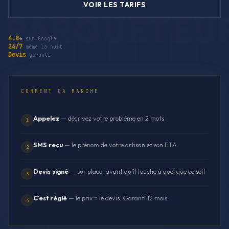
VOIR LES TARIFS
4.8★
sur Google
24/7
même la nuit
Devis
garanti
COMMENT ÇA MARCHE
Appelez
— décrivez votre problème en 2 mots
1
SMS reçu
— le prénom de votre artisan et son ETA
2
Devis signé
— sur place, avant qu'il touche à quoi que ce soit
3
C'est réglé
— le prix = le devis. Garanti 12 mois.
4