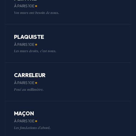
À PARIS 10E
Vos murs ont besoin de nous.
PLAQUISTE
À PARIS 10E
Les murs droits, c'est nous.
CARRELEUR
À PARIS 10E
Posé au millimètre.
MAÇON
À PARIS 10E
Les fondations d'abord.