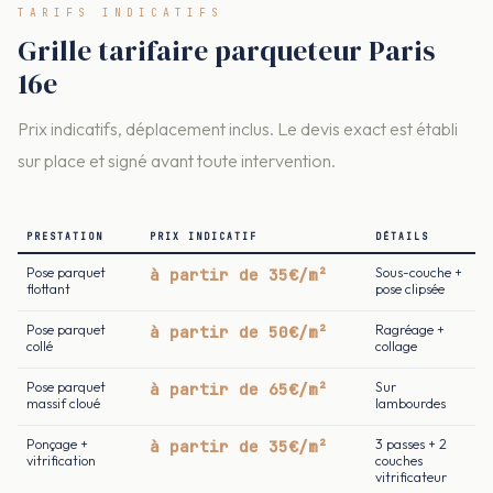
TARIFS INDICATIFS
Grille tarifaire parqueteur Paris
16e
Prix indicatifs, déplacement inclus. Le devis exact est établi
sur place et signé avant toute intervention.
PRESTATION
PRIX INDICATIF
DÉTAILS
Pose parquet
à partir de 35€/m²
Sous-couche +
flottant
pose clipsée
Pose parquet
à partir de 50€/m²
Ragréage +
collé
collage
Pose parquet
à partir de 65€/m²
Sur
massif cloué
lambourdes
Ponçage +
à partir de 35€/m²
3 passes + 2
vitrification
couches
vitrificateur