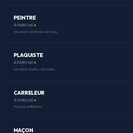
PEINTRE
À PARIS 16E
Vos murs ont besoin de nous.
PLAQUISTE
À PARIS 16E
Les murs droits, c'est nous.
CARRELEUR
À PARIS 16E
Posé au millimètre.
MAÇON