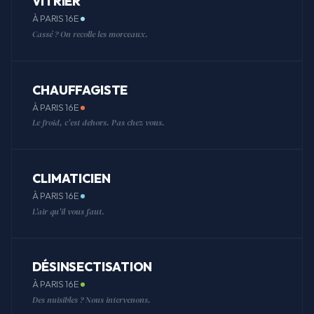
VITRIER
À PARIS 16E
Cassé ? On recolle les morceaux.
CHAUFFAGISTE
À PARIS 16E
Le froid, c'est dehors. Pas chez vous.
CLIMATICIEN
À PARIS 16E
L'air qu'il vous faut.
DÉSINSECTISATION
À PARIS 16E
Des nuisibles ? Nous intervenons.