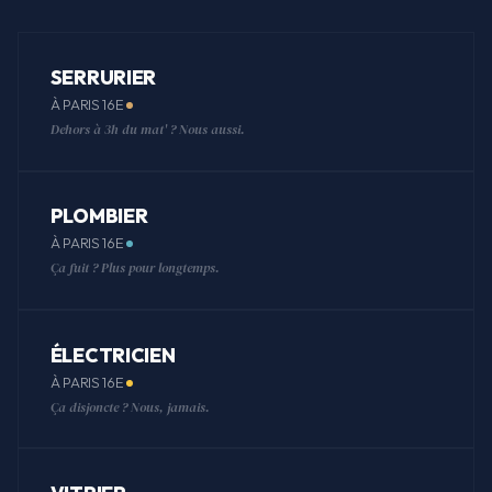
SERRURIER
À PARIS 16E
Dehors à 3h du mat' ? Nous aussi.
PLOMBIER
À PARIS 16E
Ça fuit ? Plus pour longtemps.
ÉLECTRICIEN
À PARIS 16E
Ça disjoncte ? Nous, jamais.