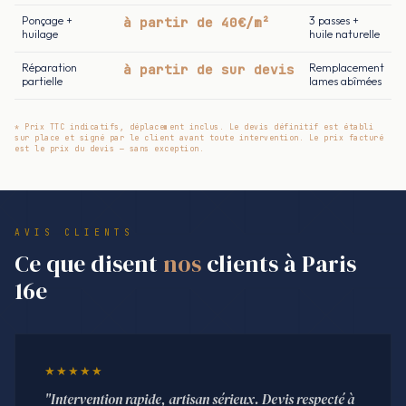
Ponçage +
à partir de 40€/m²
3 passes +
huilage
huile naturelle
Réparation
à partir de sur devis
Remplacement
partielle
lames abîmées
* Prix TTC indicatifs, déplacement inclus. Le devis définitif est établi
sur place et signé par le client avant toute intervention. Le prix facturé
est le prix du devis — sans exception.
AVIS CLIENTS
Ce que disent
nos
clients à Paris
16e
★★★★★
"Intervention rapide, artisan sérieux. Devis respecté à