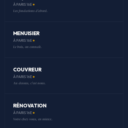
À PARIS 16E
Les fondations d'abord.
MENUISIER
À PARIS 16E
Le bois, on connaît.
COUVREUR
À PARIS 16E
Au-dessus, c'est nous.
RÉNOVATION
À PARIS 16E
Votre chez-vous, en mieux.