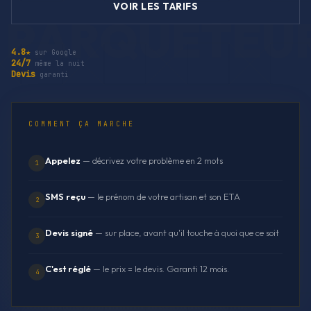
VOIR LES TARIFS
4.8★
sur Google
24/7
même la nuit
Devis
garanti
COMMENT ÇA MARCHE
Appelez
— décrivez votre problème en 2 mots
1
SMS reçu
— le prénom de votre artisan et son ETA
2
Devis signé
— sur place, avant qu'il touche à quoi que ce soit
3
C'est réglé
— le prix = le devis. Garanti 12 mois.
4