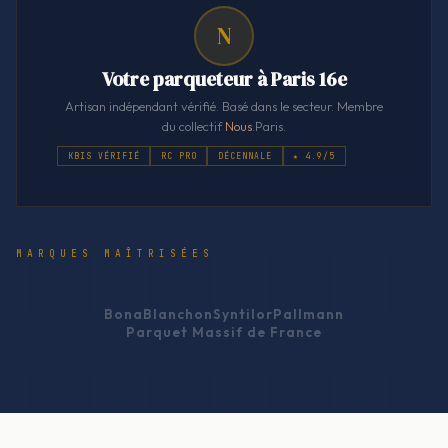
N
Votre parqueteur à Paris 16e
Artisan indépendant vérifié. Basé dans le secteur. Membre
du collectif
Nous
.Paris.
KBIS VÉRIFIÉ
RC PRO
DÉCENNALE
★ 4.9/5
MARQUES MAÎTRISÉES
Bona
Blanchon
Syntilor
Pallmann
Parquet Massif de France