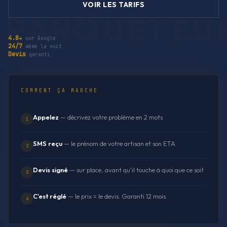
VOIR LES TARIFS
4.8★
sur Google
24/7
même la nuit
Devis
garanti
COMMENT ÇA MARCHE
Appelez
— décrivez votre problème en 2 mots
1
SMS reçu
— le prénom de votre artisan et son ETA
2
Devis signé
— sur place, avant qu'il touche à quoi que ce soit
3
C'est réglé
— le prix = le devis. Garanti 12 mois.
4