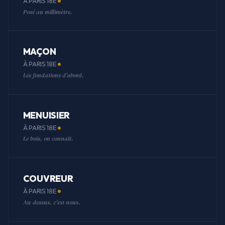
À PARIS 18E
Posé au millimètre.
MAÇON
À PARIS 18E
Les fondations d'abord.
MENUISIER
À PARIS 18E
Le bois, on connaît.
COUVREUR
À PARIS 18E
Au-dessus, c'est nous.