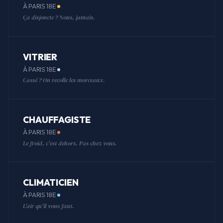
À PARIS 18E
Ça disjoncte ? Nous, jamais.
VITRIER
À PARIS 18E
Cassé ? On recolle les morceaux.
CHAUFFAGISTE
À PARIS 18E
Le froid, c'est dehors. Pas chez vous.
CLIMATICIEN
À PARIS 18E
L'air qu'il vous faut.