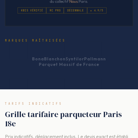
du collectif
Nous
.Paris.
KBIS VÉRIFIÉ
RC PRO
DÉCENNALE
★ 4.9/5
MARQUES MAÎTRISÉES
Bona
Blanchon
Syntilor
Pallmann
Parquet Massif de France
TARIFS INDICATIFS
Grille tarifaire parqueteur Paris
18e
Prix indicatifs, déplacement inclus. Le devis exact est établi