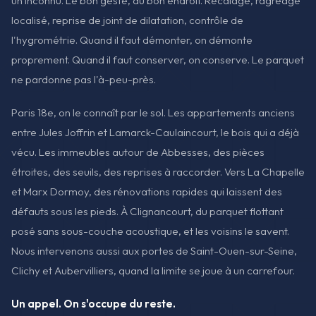
un inconnu. Le bon geste, au bon endroit. Recalage, ragréage
localisé, reprise de joint de dilatation, contrôle de
l'hygrométrie. Quand il faut démonter, on démonte
proprement. Quand il faut conserver, on conserve. Le parquet
ne pardonne pas l'à-peu-près.
Paris 18e, on le connaît par le sol. Les appartements anciens
entre Jules Joffrin et Lamarck-Caulaincourt, le bois qui a déjà
vécu. Les immeubles autour de Abbesses, des pièces
étroites, des seuils, des reprises à raccorder. Vers La Chapelle
et Marx Dormoy, des rénovations rapides qui laissent des
défauts sous les pieds. À Clignancourt, du parquet flottant
posé sans sous-couche acoustique, et les voisins le savent.
Nous intervenons aussi aux portes de Saint-Ouen-sur-Seine,
Clichy et Aubervilliers, quand la limite se joue à un carrefour.
Un appel. On s'occupe du reste.