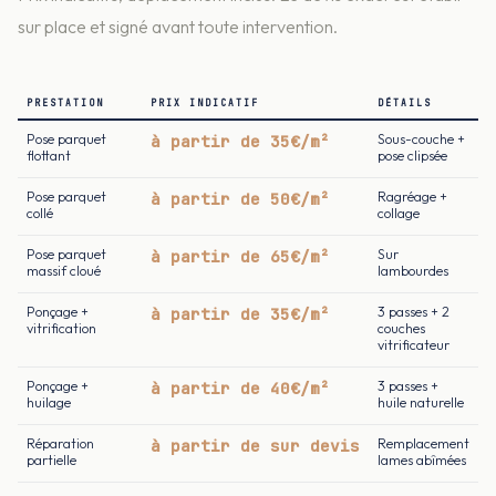
sur place et signé avant toute intervention.
PRESTATION
PRIX INDICATIF
DÉTAILS
Pose parquet
à partir de 35€/m²
Sous-couche +
flottant
pose clipsée
Pose parquet
à partir de 50€/m²
Ragréage +
collé
collage
Pose parquet
à partir de 65€/m²
Sur
massif cloué
lambourdes
Ponçage +
à partir de 35€/m²
3 passes + 2
vitrification
couches
vitrificateur
Ponçage +
à partir de 40€/m²
3 passes +
huilage
huile naturelle
Réparation
à partir de sur devis
Remplacement
partielle
lames abîmées