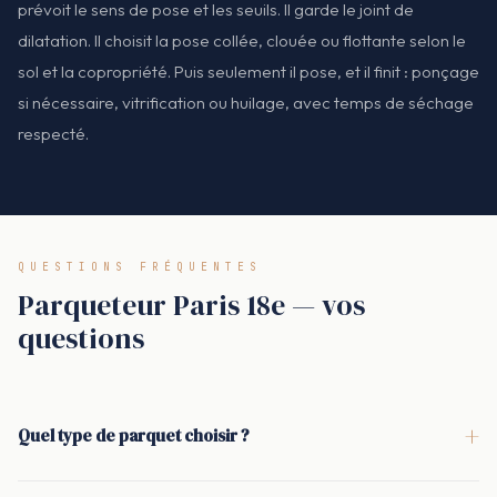
prévoit le sens de pose et les seuils. Il garde le joint de
dilatation. Il choisit la pose collée, clouée ou flottante selon le
sol et la copropriété. Puis seulement il pose, et il finit : ponçage
si nécessaire, vitrification ou huilage, avec temps de séchage
respecté.
QUESTIONS FRÉQUENTES
Parqueteur Paris 18e — vos
questions
+
Quel type de parquet choisir ?
Le parquet massif convient quand on veut une matière