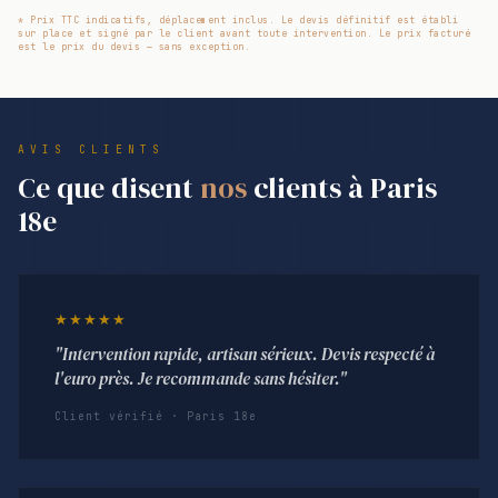
* Prix TTC indicatifs, déplacement inclus. Le devis définitif est établi
sur place et signé par le client avant toute intervention. Le prix facturé
est le prix du devis — sans exception.
AVIS CLIENTS
Ce que disent
nos
clients à Paris
18e
★★★★★
"Intervention rapide, artisan sérieux. Devis respecté à
l'euro près. Je recommande sans hésiter."
Client vérifié · Paris 18e