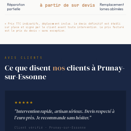
Réparation
à partir de sur devis
Remplacement
partielle
lames abîmées
* Prix TTC indicatifs, déplacement inclus. Le devis définitif est établi
sur place et signé par le client avant toute intervention. Le prix facturé
est le prix du devis — sans exception.
AVIS CLIENTS
Ce que disent
nos
clients à Prunay-
sur-Essonne
★★★★★
"Intervention rapide, artisan sérieux. Devis respecté à
l'euro près. Je recommande sans hésiter."
Client vérifié · Prunay-sur-Essonne