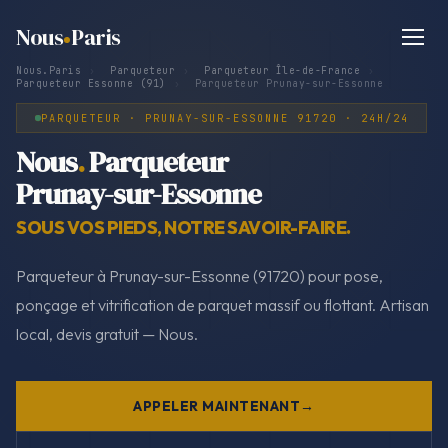
Nous
Paris
Nous.Paris
›
Parqueteur
›
Parqueteur Île-de-France
›
Parqueteur Essonne (91)
›
Parqueteur Prunay-sur-Essonne
PARQUETEUR · PRUNAY-SUR-ESSONNE 91720 · 24H/24
Nous
.
Parqueteur
Prunay-sur-Essonne
SOUS VOS PIEDS, NOTRE SAVOIR-FAIRE.
Parqueteur à Prunay-sur-Essonne (91720) pour pose,
ponçage et vitrification de parquet massif ou flottant. Artisan
local, devis gratuit — Nous.
APPELER MAINTENANT