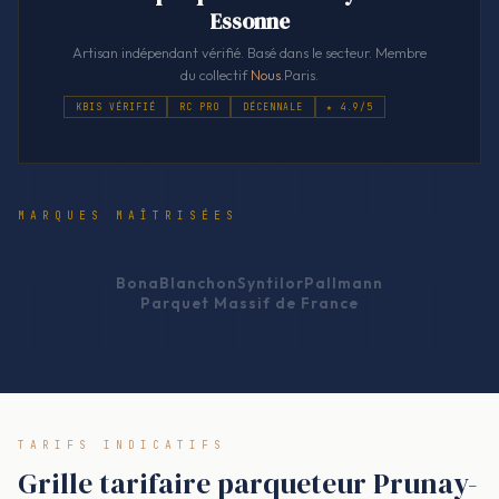
Essonne
Artisan indépendant vérifié. Basé dans le secteur. Membre
du collectif
Nous
.Paris.
KBIS VÉRIFIÉ
RC PRO
DÉCENNALE
★ 4.9/5
MARQUES MAÎTRISÉES
Bona
Blanchon
Syntilor
Pallmann
Parquet Massif de France
TARIFS INDICATIFS
Grille tarifaire parqueteur Prunay-