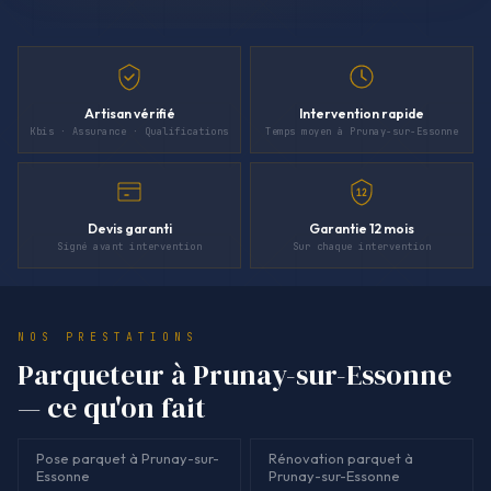
Artisan vérifié
Intervention rapide
Kbis · Assurance · Qualifications
Temps moyen à Prunay-sur-Essonne
12
Devis garanti
Garantie 12 mois
Signé avant intervention
Sur chaque intervention
NOS PRESTATIONS
Parqueteur à Prunay-sur-Essonne
— ce qu'on fait
Pose parquet à Prunay-sur-
Rénovation parquet à
Essonne
Prunay-sur-Essonne