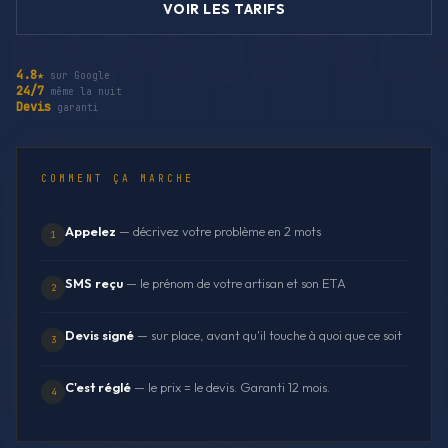
VOIR LES TARIFS
4.8★
sur Google
24/7
même la nuit
Devis
garanti
COMMENT ÇA MARCHE
Appelez
— décrivez votre problème en 2 mots
1
SMS reçu
— le prénom de votre artisan et son ETA
2
Devis signé
— sur place, avant qu'il touche à quoi que ce soit
3
C'est réglé
— le prix = le devis. Garanti 12 mois.
4