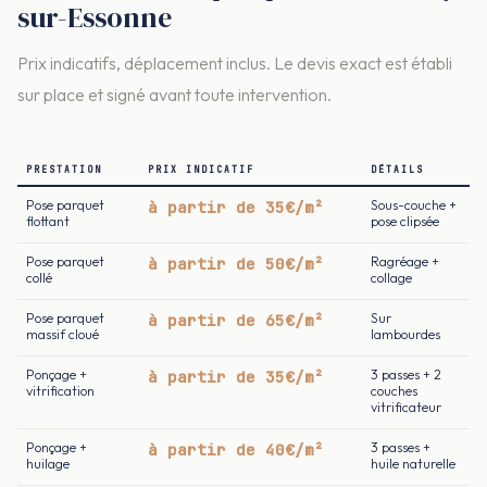
sur-Essonne
Prix indicatifs, déplacement inclus. Le devis exact est établi
sur place et signé avant toute intervention.
PRESTATION
PRIX INDICATIF
DÉTAILS
Pose parquet
à partir de 35€/m²
Sous-couche +
flottant
pose clipsée
Pose parquet
à partir de 50€/m²
Ragréage +
collé
collage
Pose parquet
à partir de 65€/m²
Sur
massif cloué
lambourdes
Ponçage +
à partir de 35€/m²
3 passes + 2
vitrification
couches
vitrificateur
Ponçage +
à partir de 40€/m²
3 passes +
huilage
huile naturelle