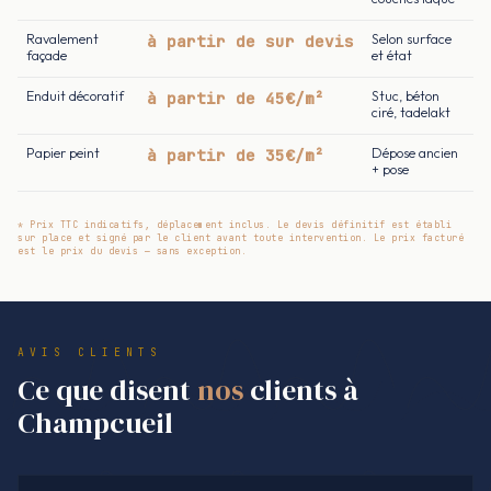
Ravalement
à partir de sur devis
Selon surface
façade
et état
Enduit décoratif
à partir de 45€/m²
Stuc, béton
ciré, tadelakt
Papier peint
à partir de 35€/m²
Dépose ancien
+ pose
* Prix TTC indicatifs, déplacement inclus. Le devis définitif est établi
sur place et signé par le client avant toute intervention. Le prix facturé
est le prix du devis — sans exception.
AVIS CLIENTS
Ce que disent
nos
clients à
Champcueil