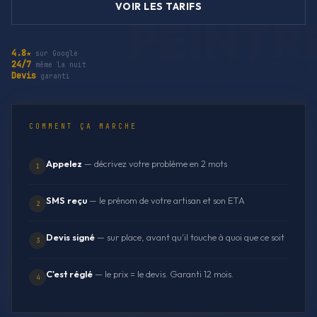
VOIR LES TARIFS
4.8★
sur Google
24/7
même la nuit
Devis
garanti
COMMENT ÇA MARCHE
Appelez
— décrivez votre problème en 2 mots
1
SMS reçu
— le prénom de votre artisan et son ETA
2
Devis signé
— sur place, avant qu'il touche à quoi que ce soit
3
C'est réglé
— le prix = le devis. Garanti 12 mois.
4