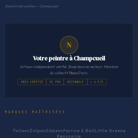
Zone d'intervention — Champcueil
N
Votre peintre à Champcueil
Artisan indépendant vérifié. Basé dans le secteur. Membre
du collectif
Nous
.Paris.
KBIS VÉRIFIÉ
RC PRO
DÉCENNALE
★ 4.9/5
MARQUES MAÎTRISÉES
Tollens
Zolpan
Sikkens
Farrow & Ball
Little Greene
Ressource