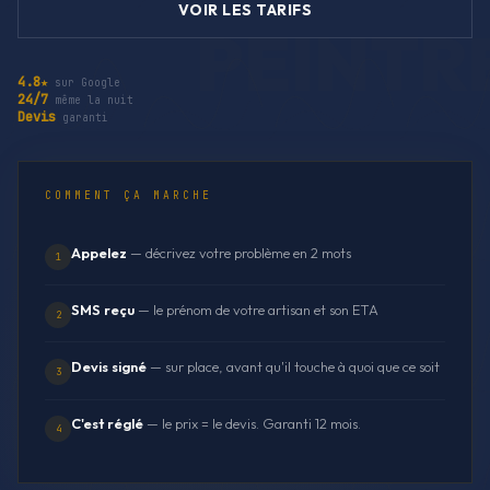
VOIR LES TARIFS
4.8★
sur Google
24/7
même la nuit
Devis
garanti
COMMENT ÇA MARCHE
Appelez
— décrivez votre problème en 2 mots
1
SMS reçu
— le prénom de votre artisan et son ETA
2
Devis signé
— sur place, avant qu'il touche à quoi que ce soit
3
C'est réglé
— le prix = le devis. Garanti 12 mois.
4