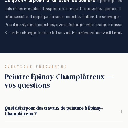
Ce qu'un vrai peintre fait avant de peindre.
Il protège les
sols et les meubles. Il inspecte les murs. Il rebouche. Il ponce. Il
dépoussière. Il applique la sous-couche. Il attend le séchage.
Puis il peint, deux couches, avec séchage entre chaque passe.
Si l'ordre change, le résultat se voit. Et la rénovation vieillit mal.
QUESTIONS FRÉQUENTES
Peintre Épinay-Champlâtreux —
vos questions
Quel délai pour des travaux de peinture à Épinay-
+
Champlâtreux ?
Le délai dépend de la surface, de l'état des murs et du niveau