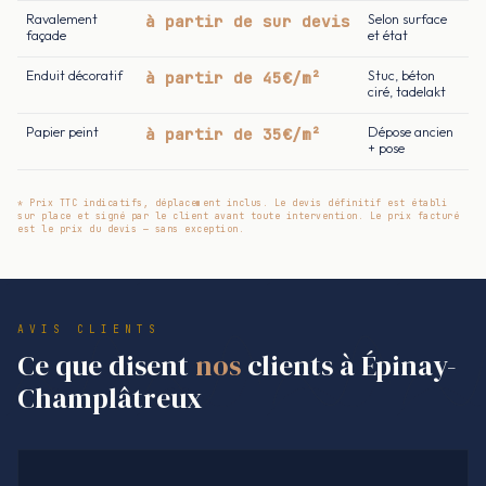
Ravalement
à partir de sur devis
Selon surface
façade
et état
Enduit décoratif
à partir de 45€/m²
Stuc, béton
ciré, tadelakt
Papier peint
à partir de 35€/m²
Dépose ancien
+ pose
* Prix TTC indicatifs, déplacement inclus. Le devis définitif est établi
sur place et signé par le client avant toute intervention. Le prix facturé
est le prix du devis — sans exception.
AVIS CLIENTS
Ce que disent
nos
clients à Épinay-
Champlâtreux