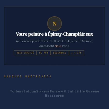
N
Votre peintre à Épinay-Champlâtreux
Artisan indépendant vérifié. Basé dans le secteur. Membre
du collectif
Nous
.Paris.
KBIS VÉRIFIÉ
RC PRO
DÉCENNALE
★ 4.9/5
MARQUES MAÎTRISÉES
Tollens
Zolpan
Sikkens
Farrow & Ball
Little Greene
Ressource