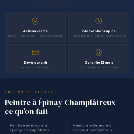
Artisan vérifié
Intervention rapide
Kbis · Assurance · Qualifications
Temps moyen à Épinay-Champlâtreux
12
Devis garanti
Garantie 12 mois
Signé avant intervention
Sur chaque intervention
NOS PRESTATIONS
Peintre à Épinay-Champlâtreux —
ce qu'on fait
Peinture intérieure à
Peinture extérieure à
Épinay-Champlâtreux
Épinay-Champlâtreux