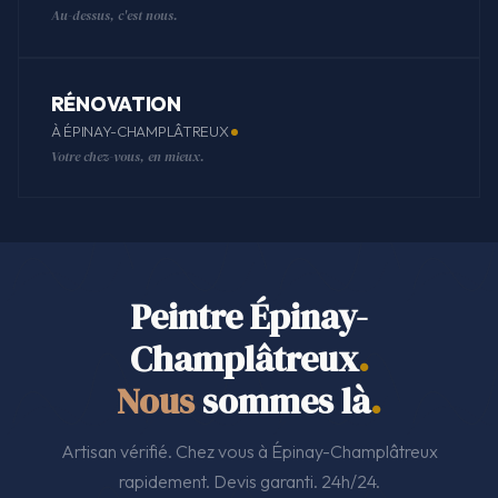
Au-dessus, c'est nous.
RÉNOVATION
À ÉPINAY-CHAMPLÂTREUX
Votre chez-vous, en mieux.
Peintre Épinay-
Champlâtreux
.
Nous
sommes là
.
Artisan vérifié. Chez vous à Épinay-Champlâtreux
rapidement. Devis garanti. 24h/24.