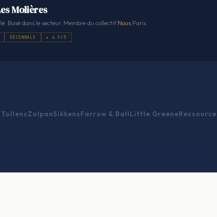
Les Molières
ié. Basé dans le secteur. Membre du collectif
Nous
.Paris.
DÉCENNALE
★ 4.9/5
Tollens
Zolpan
Sikkens
Farrow & Ball
Little Greene
Ressource