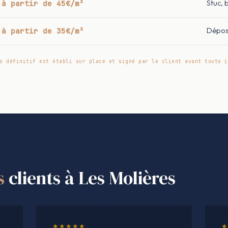
à partir de 45€/m²
Stuc, 
à partir de 35€/m²
Dépos
s définitif est établi sur place et signé par le client avant toute i
s
clients à Les Molières
★★★★★
★