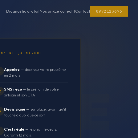
0972123676
Diagnostic gratuit
Nos prix
Le collectif
Contact
OMMENT ÇA MARCHE
Appelez
— décrivez votre problème
1
en 2 mots
SMS reçu
— le prénom de votre
2
artisan et son ETA
Devis signé
— sur place, avant qu'il
3
touche à quoi que ce soit
C'est réglé
— le prix = le devis.
4
Garanti 12 mois.