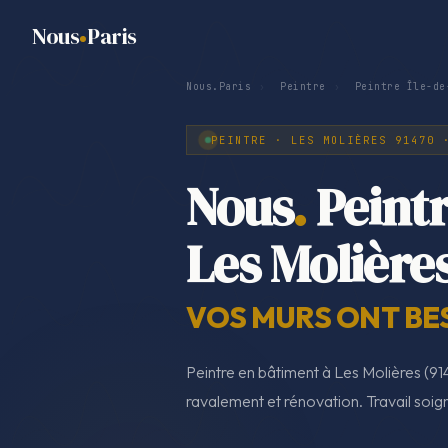
Nous
Paris
Nous.Paris
›
Peintre
›
Peintre Île-de
PEINTRE · LES MOLIÈRES 91470 
Nous
.
Peint
Les Molière
VOS MURS ONT BE
Peintre en bâtiment à Les Molières (914
ravalement et rénovation. Travail soign