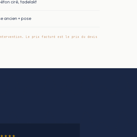
béton ciré, tadelakt
e ancien + pose
ntervention. Le prix facturé est le prix du devis
★★★★