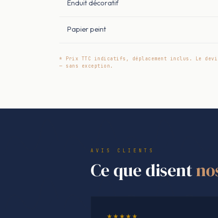
Enduit décoratif
Papier peint
* Prix TTC indicatifs, déplacement inclus. Le devi
— sans exception.
AVIS CLIENTS
Ce que disent
no
★★★★★