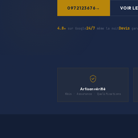
0972123676
VOIR LE
4.8★
24/7
Devis
sur Google
même la nuit
gar
Artisan vérifié
Kbis · Assurance · Qualifications