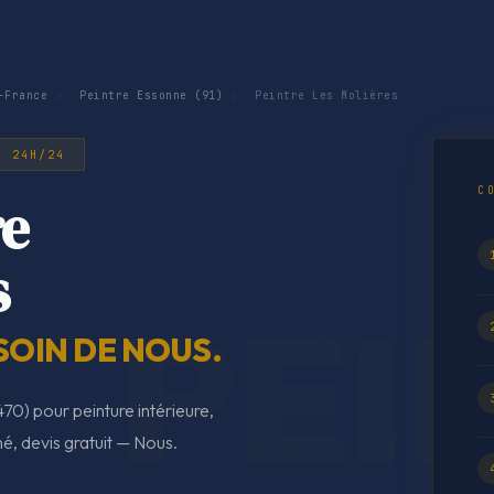
-France
›
Peintre Essonne (91)
›
Peintre Les Molières
· 24H/24
C
re
s
SOIN DE NOUS.
70) pour peinture intérieure,
é, devis gratuit — Nous.