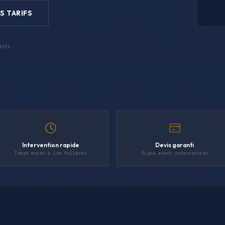
S TARIFS
anti
Intervention rapide
Devis garanti
Temps moyen à Les Molières
Signé avant intervention