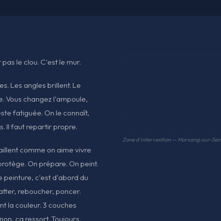
pas le clou. C'est le mur.
es. Les angles brillent. Le
. Vous changez l'ampoule,
ste fatiguée. On le connaît,
 Il faut repartir propre.
Zone d'intervention — Morsang-sur-Sei
aillent comme on aime vivre
protège. On prépare. On peint.
e peinture, c'est d'abord du
ratter, reboucher, poncer.
nt la couleur. 3 couches
non, ça ressort. Toujours.