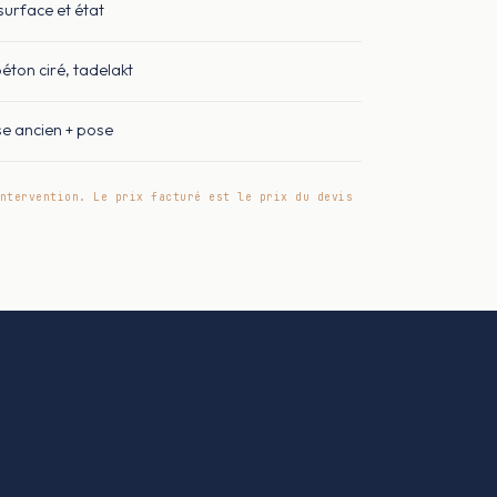
surface et état
béton ciré, tadelakt
e ancien + pose
ntervention. Le prix facturé est le prix du devis