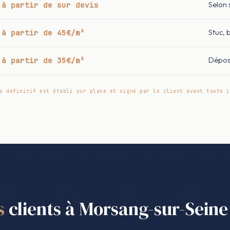
à partir de sur devis
Selon 
à partir de 45€/m²
Stuc, 
à partir de 35€/m²
Dépos
s définitif est établi sur place et signé par le client avant toute i
s
clients à Morsang-sur-Seine