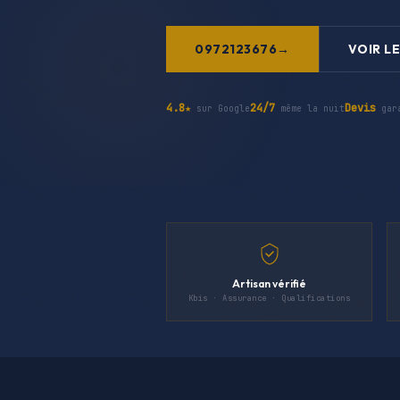
0972123676
VOIR LE
4.8★
24/7
Devis
sur Google
même la nuit
gar
Artisan vérifié
Kbis · Assurance · Qualifications