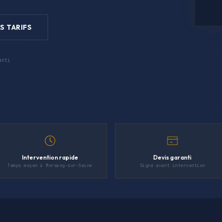
S TARIFS
anti
Intervention rapide
Devis garanti
Temps moyen à Morsang-sur-Seine
Signé avant intervention