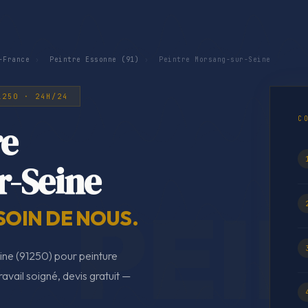
-France
›
Peintre Essonne (91)
›
Peintre Morsang-sur-Seine
1250 · 24H/24
C
re
r-Seine
SOIN DE NOUS.
ine (91250) pour peinture
ravail soigné, devis gratuit —