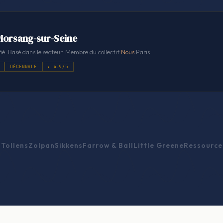
 Morsang-sur-Seine
ié. Basé dans le secteur. Membre du collectif
Nous
.Paris.
DÉCENNALE
★ 4.9/5
Tollens
Zolpan
Sikkens
Farrow & Ball
Little Greene
Ressource