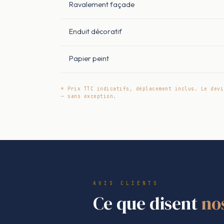
Ravalement façade
Enduit décoratif
Papier peint
* Prix TTC indicatifs, déplacement inclus. Le devi
— sans exception.
AVIS CLIENTS
Ce que disent
no