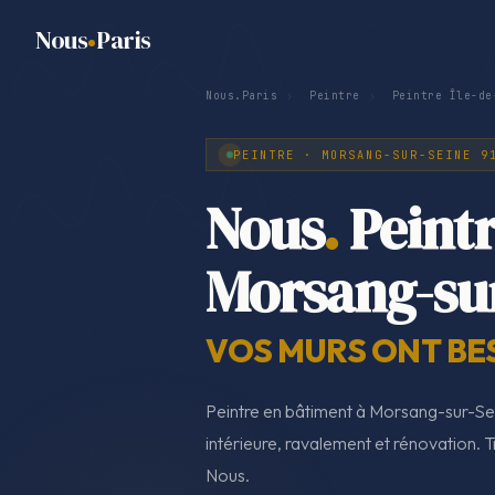
Nous
Paris
Nous.Paris
›
Peintre
›
Peintre Île-de
PEINTRE · MORSANG-SUR-SEINE 9
Nous
.
Peint
Morsang-su
VOS MURS ONT BE
Peintre en bâtiment à Morsang-sur-Se
intérieure, ravalement et rénovation. T
Nous.