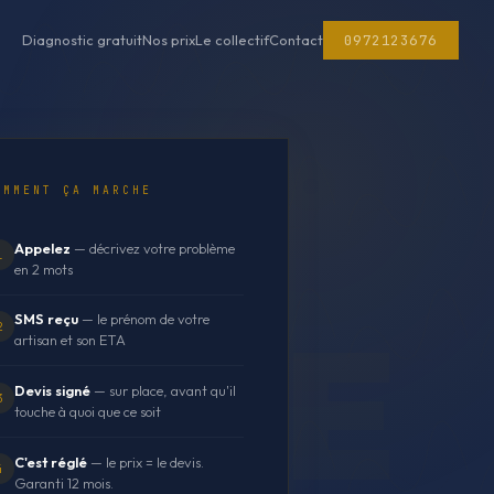
0972123676
Diagnostic gratuit
Nos prix
Le collectif
Contact
OMMENT ÇA MARCHE
Appelez
— décrivez votre problème
1
en 2 mots
SMS reçu
— le prénom de votre
2
artisan et son ETA
Devis signé
— sur place, avant qu'il
3
touche à quoi que ce soit
C'est réglé
— le prix = le devis.
4
Garanti 12 mois.