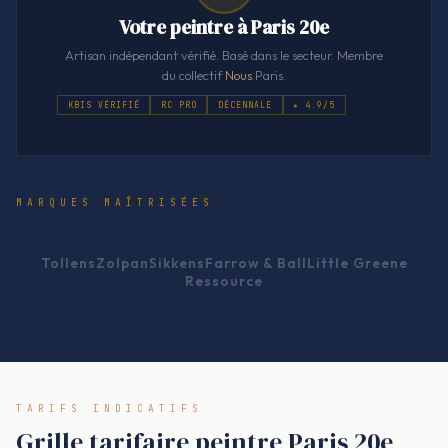
Votre peintre à Paris 20e
Artisan indépendant vérifié. Basé dans le secteur. Membre
du collectif
Nous
.Paris.
KBIS VÉRIFIÉ
RC PRO
DÉCENNALE
★ 4.9/5
MARQUES MAÎTRISÉES
Tollens
Zolpan
Sikkens
Farrow & Ball
Little Greene
Ressource
TARIFS INDICATIFS
Grille tarifaire peintre Paris 20e