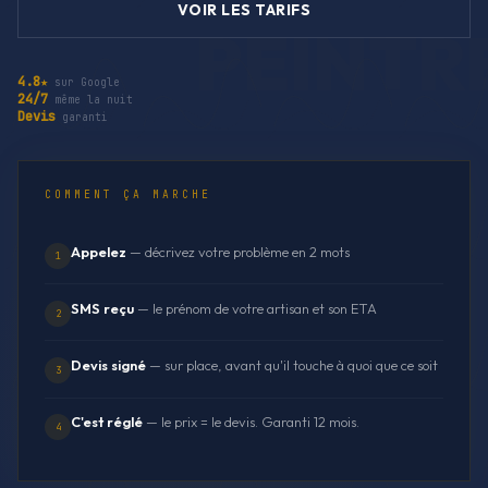
VOIR LES TARIFS
4.8★
sur Google
24/7
même la nuit
Devis
garanti
COMMENT ÇA MARCHE
Appelez
— décrivez votre problème en 2 mots
1
SMS reçu
— le prénom de votre artisan et son ETA
2
Devis signé
— sur place, avant qu'il touche à quoi que ce soit
3
C'est réglé
— le prix = le devis. Garanti 12 mois.
4