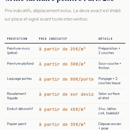
Prix indicatifs, déplacement inclus. Le devis exact est établi
sur place et signé avant toute intervention.
PRESTATION
PRIX INDICATIF
DÉTAILS
Peinture murs
à partir de 25€/m²
Préparation +
(pièce)
2 couches
Peinture plafond
à partir de 30€/m²
Sous-couche +
finition
Laquage portes
à partir de 80€/porte
Ponçage + 2
couches laque
Ravalement
à partir de sur devis
Selon surface
façade
et état
Enduit décoratif
à partir de 45€/m²
Stuc, béton
ciré, tadelakt
Papier peint
à partir de 35€/m²
Dépose ancien
+ pose