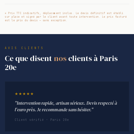
* Prix TTC indicatifs, déplacement inclus. Le devis définitif est établi
sur place et signé par le client avant toute intervention. Le prix facturé
est le prix du devis — sans exception.
AVIS CLIENTS
Ce que disent
nos
clients à Paris
20e
★★★★★
"Intervention rapide, artisan sérieux. Devis respecté à
l'euro près. Je recommande sans hésiter."
Client vérifié · Paris 20e