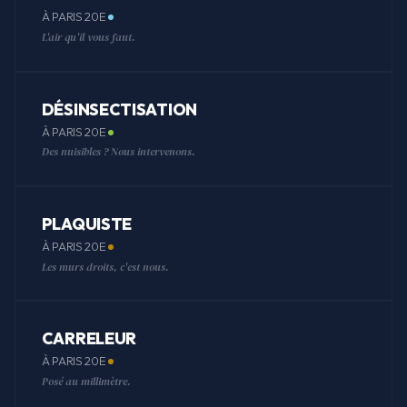
À PARIS 20E
L'air qu'il vous faut.
DÉSINSECTISATION
À PARIS 20E
Des nuisibles ? Nous intervenons.
PLAQUISTE
À PARIS 20E
Les murs droits, c'est nous.
CARRELEUR
À PARIS 20E
Posé au millimètre.