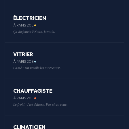
ÉLECTRICIEN
À PARIS 20E
Ça disjoncte ? Nous, jamais.
VITRIER
À PARIS 20E
Cassé ? On recolle les morceaux.
CHAUFFAGISTE
À PARIS 20E
Le froid, c'est dehors. Pas chez vous.
CLIMATICIEN