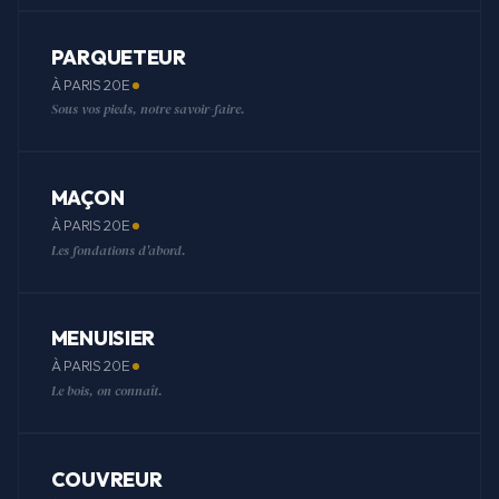
PARQUETEUR
À PARIS 20E
Sous vos pieds, notre savoir-faire.
MAÇON
À PARIS 20E
Les fondations d'abord.
MENUISIER
À PARIS 20E
Le bois, on connaît.
COUVREUR