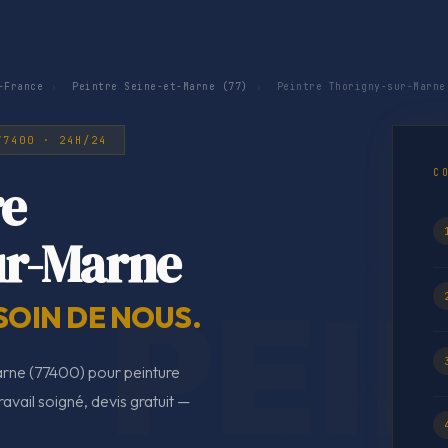
-France
›
Peintre Seine-et-Marne (77)
›
Peintre Thorigny-sur-Marne
77400 · 24H/24
C
re
ur-Marne
SOIN DE NOUS.
arne (77400) pour peinture
ravail soigné, devis gratuit —