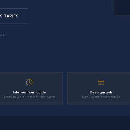
S TARIFS
anti
Intervention rapide
Devis garanti
Temps moyen à Thorigny-sur-Marne
Signé avant intervention