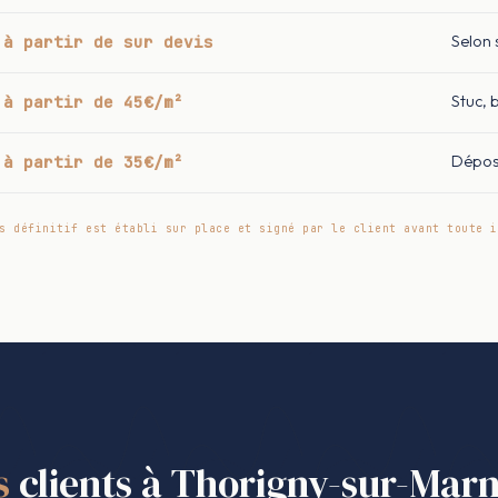
à partir de sur devis
Selon 
à partir de 45€/m²
Stuc, 
à partir de 35€/m²
Dépos
s définitif est établi sur place et signé par le client avant toute i
s
clients à Thorigny-sur-Mar