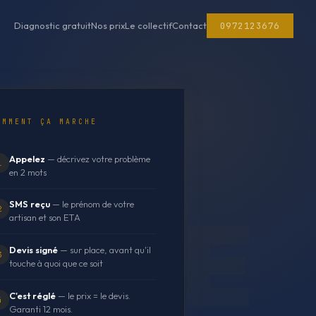
0972123676
Diagnostic gratuit
Nos prix
Le collectif
Contact
OMMENT ÇA MARCHE
Appelez
— décrivez votre problème
1
en 2 mots
SMS reçu
— le prénom de votre
2
artisan et son ETA
Devis signé
— sur place, avant qu'il
3
touche à quoi que ce soit
C'est réglé
— le prix = le devis.
4
Garanti 12 mois.