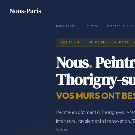
Nous
Paris
Nous.Paris
›
Peintre
›
Peintre Île-de
PEINTRE · THORIGNY-SUR-MARNE 
Nous
.
Peint
Thorigny-s
VOS MURS ONT BE
Peintre en bâtiment à Thorigny-sur-M
intérieure, ravalement et rénovation. T
Nous.