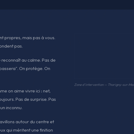
t propres, mais pas à vous.
pondent pas.
 reconnaît au calme. Pas de
a passera". On protège. On
Zone d'intervention — Thorigny-sur-Ma
e on aime vivre ici : net,
Toujours. Pas de surprise. Pas
 un inconnu.
villons autour du centre et
x qui méritent une finition