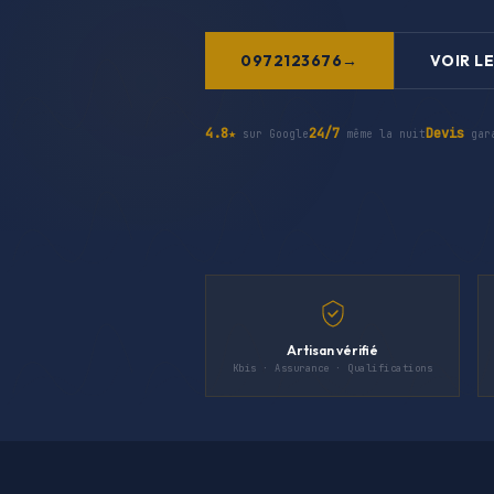
0972123676
VOIR LE
4.8★
24/7
Devis
sur Google
même la nuit
gar
Artisan vérifié
Kbis · Assurance · Qualifications