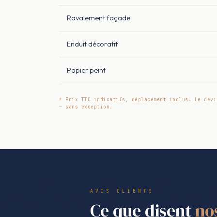
Ravalement façade
Enduit décoratif
Papier peint
* Prix TTC indicatifs, déplacement inclus. Le devi
— sans exception.
AVIS CLIENTS
Ce que disent
no