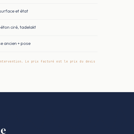
surface et état
béton ciré, tadelakt
e ancien + pose
ntervention. Le prix facturé est le prix du devis
ne