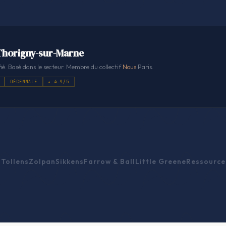
 Thorigny-sur-Marne
ié. Basé dans le secteur. Membre du collectif
Nous
.Paris.
DÉCENNALE
★ 4.9/5
Tollens
Zolpan
Sikkens
Farrow & Ball
Little Greene
Ressource