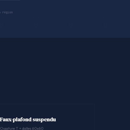
 région
Faux-plafond suspendu
Ossature T + dalles 60x60