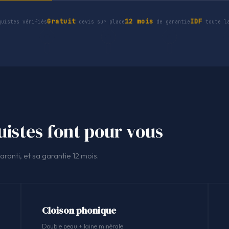
Gratuit
12 mois
IDF
uistes vérifiés
devis sur place
de garantie
toute la
istes font pour vous
ranti, et sa garantie 12 mois.
Cloison phonique
Double peau + laine minérale