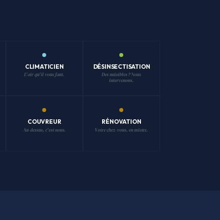
CLIMATICIEN
DÉSINSECTISATION
L'air qu'il vous faut.
Des nuisibles ? Nous
intervenons.
COUVREUR
RÉNOVATION
Au-dessus, c'est nous.
Votre chez-vous, en mieux.