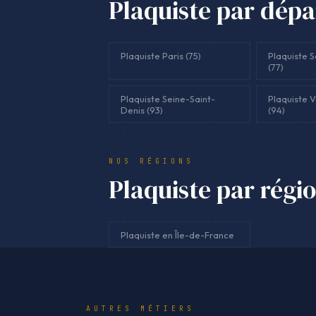
Plaquiste par dép
Plaquiste Paris (75)
Plaquiste 
(77)
Plaquiste Seine-Saint-
Plaquiste 
Denis (93)
(94)
NOS RÉGIONS
Plaquiste par régi
Plaquiste en Île-de-France
AUTRES MÉTIERS