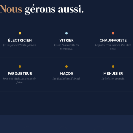
Nous
gérons aussi.
ÉLECTRICIEN
VITRIER
CHAUFFAGISTE
Ça disjoncte ? Nous, jamais.
Cassé ? On recolle les
Le froid, c'est dehors. Pas chez
morceaux.
vous.
PARQUETEUR
MAÇON
MENUISIER
Sous vos pieds, notre savoir-
Les fondations d'abord.
Le bois, on connaît.
faire.