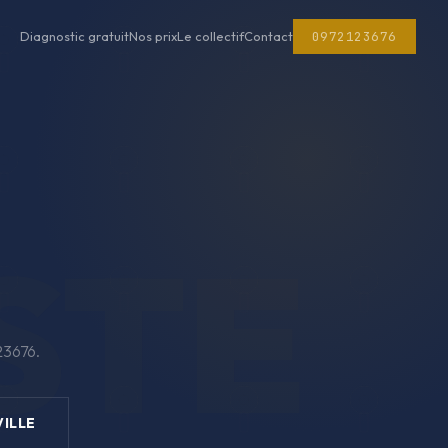
0972123676
Diagnostic gratuit
Nos prix
Le collectif
Contact
23676.
ILLE