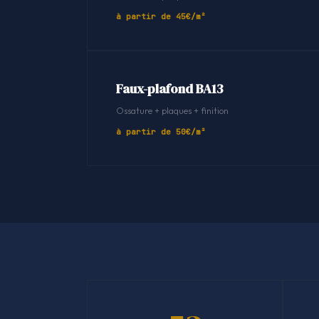
à partir de 45€/m²
Faux-plafond BA13
Ossature + plaques + finition
à partir de 50€/m²