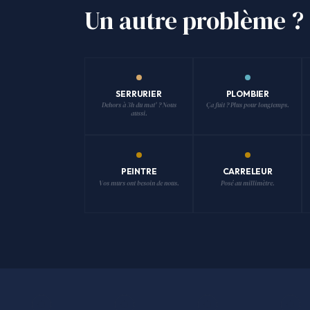
Un autre problème ?
SERRURIER
PLOMBIER
Dehors à 3h du mat' ? Nous
Ça fuit ? Plus pour longtemps.
aussi.
PEINTRE
CARRELEUR
Vos murs ont besoin de nous.
Posé au millimètre.