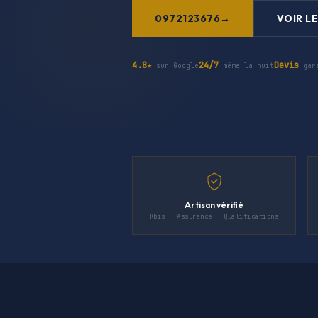
0972123676
VOIR LE
4.8★
24/7
Devis
sur Google
même la nuit
gar
Artisan vérifié
Kbis · Assurance · Qualifications