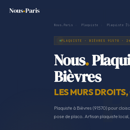
Nous
Paris
Nous.Paris
›
Plaquiste
›
Plaquiste Îl
PLAQUISTE · BIÈVRES 91570 · 2
Nous
.
Plaqui
Bièvres
LES MURS DROITS,
Plaquiste à Bièvres (91570) pour cloiso
pose de placo. Artisan plaquiste local,