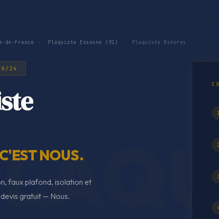
e-de-France
›
Plaquiste Essonne (91)
›
Plaquiste Bièvres
4H/24
C
ste
 C'EST NOUS.
n, faux plafond, isolation et
 devis gratuit — Nous.