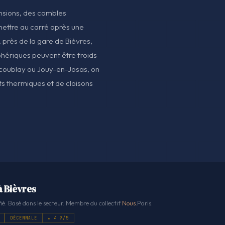
ensions, des combles
ettre au carré après une
, près de la gare de Bièvres,
iphériques peuvent être froids
llacoublay ou Jouy-en-Josas, on
s thermiques et de cloisons
à Bièvres
ié. Basé dans le secteur. Membre du collectif
Nous
.Paris.
DÉCENNALE
★ 4.9/5