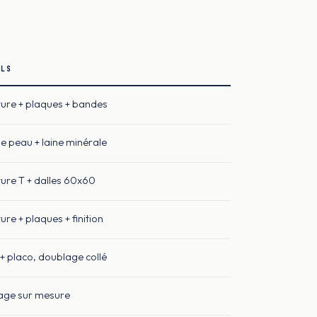
ILS
ure + plaques + bandes
e peau + laine minérale
ure T + dalles 60x60
re + plaques + finition
 + placo, doublage collé
age sur mesure