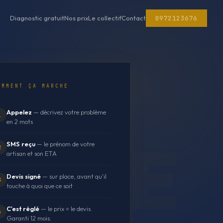
0972123676
Diagnostic gratuit
Nos prix
Le collectif
Contact
OMMENT ÇA MARCHE
Appelez
— décrivez votre problème
1
en 2 mots
SMS reçu
— le prénom de votre
2
artisan et son ETA
Devis signé
— sur place, avant qu'il
3
touche à quoi que ce soit
C'est réglé
— le prix = le devis.
4
Garanti 12 mois.