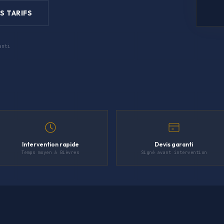
S TARIFS
anti
Intervention rapide
Devis garanti
Temps moyen à Bièvres
Signé avant intervention