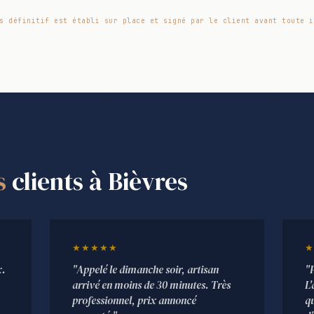
s définitif est établi sur place et signé par le client avant toute i
s
clients à Bièvres
★★★★★
★
x.
"Appelé le dimanche soir, artisan
"
arrivé en moins de 30 minutes. Très
L'
professionnel, prix annoncé
qu