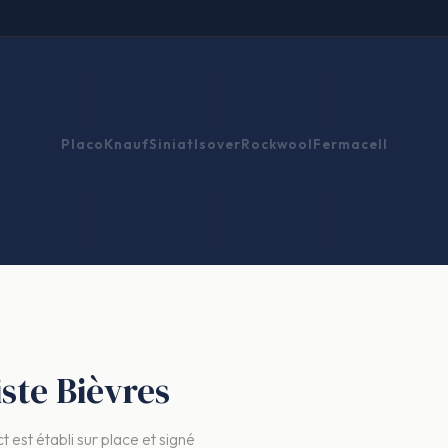
Placo
Knauf
Siniat
Isover
Rockwool
Fermacell
iste Bièvres
t est établi sur place et signé