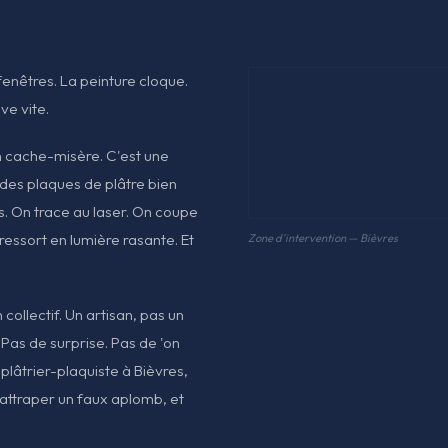
enêtres. La peinture cloque.
ve vite.
n cache-misère. C'est une
, des plaques de plâtre bien
. On trace au laser. On coupe
ressort en lumière rasante. Et
Zone d'intervention — Bièvres
collectif. Un artisan, pas un
. Pas de surprise. Pas de 'on
plâtrier-plaquiste à Bièvres,
 rattraper un faux aplomb, et